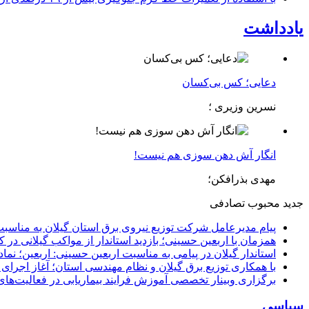
یادداشت
دعایی؛ کس بی‌کسان
نسرین وزیری ؛
انگار آش دهن سوزی هم نیست!
مهدی بذرافکن؛
جدید
محبوب
تصادفی
پیام مدیرعامل شركت توزیع نیروی برق استان گیلان به مناسبت 
همزمان با اربعین حسینی؛ بازدید استاندار از مواکب گیلانی در 
استاندار گیلان در پیامی به مناسبت اربعین حسینی: اربعین؛ ن
با همکاری توزیع برق گیلان و نظام مهندسی استان؛ آغاز اجرا
برگزاری وبینار تخصصی آموزش فرایند بیماریابی در فعالیت‌ها
سیاسی