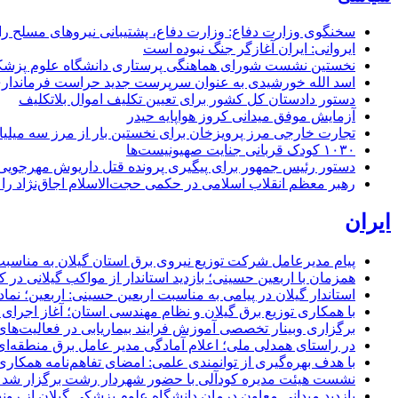
سخنگوی وزارت دفاع: وزارت دفاع، پشتیبانی نیرو‌های مسلح را 
ایروانی: ایران آغازگر جنگ نبوده است
نخستین نشست شورای هماهنگی پرستاری دانشگاه علوم پزشکی گ
اسد الله خورشیدی به عنوان سرپرست جدید حراست فرماند
دستور دادستان کل کشور برای تعیین تکلیف اموال بلاتکلیف
آزمایش موفق میدانی کروز هواپایه حیدر
تجارت خارجی مرز پرویزخان برای نخستین بار از مرز سه میلیا
۱۰۳۰ کودک قربانی جنایت صهیونیست‌ها
دستور رئیس جمهور برای پیگیری پرونده قتل داریوش مهرجو
رهبر معظم انقلاب اسلامی در حکمی حجت‌الاسلام اجاق‌نژاد 
ایران
پیام مدیرعامل شركت توزیع نیروی برق استان گیلان به مناسبت 
همزمان با اربعین حسینی؛ بازدید استاندار از مواکب گیلانی در 
استاندار گیلان در پیامی به مناسبت اربعین حسینی: اربعین؛ ن
با همکاری توزیع برق گیلان و نظام مهندسی استان؛ آغاز اجرا
برگزاری وبینار تخصصی آموزش فرایند بیماریابی در فعالیت‌ها
در راستای همدلی ملی؛ اعلام آمادگی مدیر عامل برق منطقه‌ای 
با هدف بهره‌گیری از توانمندی علمی: امضای تفاهم‌نامه همكاری
نشست هیئت مدیره کودآلی با حضور شهردار رشت برگزار شد تأکید
بازدید میدانی معاون درمان دانشگاه علوم پزشکی گیلان از رون