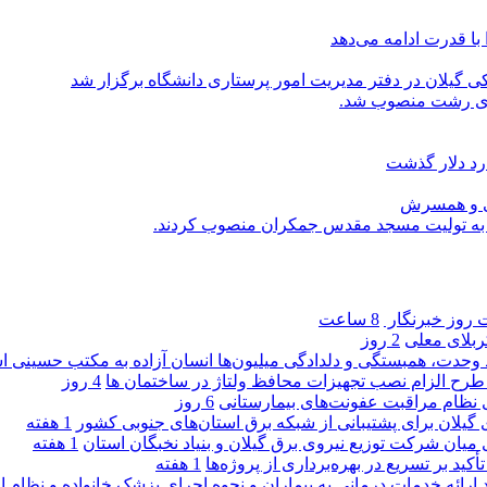
با قدرت ادامه می‌دهد
یلان در دفتر مدیریت امور پرستاری دانشگاه برگزار شد
اری رشت منصوب شد.
رد دلار گذشت
یی و همسرش
را به تولیت مسجد مقدس جمکران منصوب کردند.
روز خبرنگار ‌
8 ساعت
کربلای معلی
2 روز
ماد وحدت، همبستگی و دلدادگی میلیون‌ها انسان آزاده به مکتب حسینی 
ی طرح الزام نصب تجهیزات محافظ ولتاژ در ساختمان ها
4 روز
ی نظام مراقبت عفونت‌های بیمارستانی
6 روز
گیلان برای پشتیبانی از شبكه برق استان‌های جنوبی كشور
1 هفته
 میان شركت توزیع نیروی برق گیلان و بنیاد نخبگان استان
1 هفته
 بر تسریع در بهره‌برداری از پروژه‌ها
1 هفته
د ارائه خدمات درمانی به بیماران و نحوه اجرای پزشک خانواده و نظام