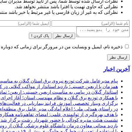
نظرات ارسال شده توسط شما، پس از تایید توسط مدیران سای
نظراتی که حاوی تهمت یا افترا باشد منتشر نخواهد شد.
نظراتی که به غیر از زبان فارسی یا غیر مرتبط با خبر باشد منت
ارسال نظر
پاک کردن !
ذخیره نام، ایمیل و وبسایت من در مرورگر برای زمانی که دوباره 
آخرین اخبار
پیام مدیرعامل شركت توزیع نیروی برق استان گیلان به مناسبت 
همزمان با اربعین حسینی؛ بازدید استاندار از مواکب گیلانی در 
استاندار گیلان در پیامی به مناسبت اربعین حسینی: اربعین؛ ن
با همکاری توزیع برق گیلان و نظام مهندسی استان؛ آغاز اجرا
برگزاری وبینار تخصصی آموزش فرایند بیماریابی در فعالیت‌ها
در راستای همدلی ملی؛ اعلام آمادگی مدیر عامل برق منطقه‌ای 
با هدف بهره‌گیری از توانمندی علمی: امضای تفاهم‌نامه همكاری
نشست هیئت مدیره کودآلی با حضور شهردار رشت برگزار شد تأکید
بازدید میدانی معاون درمان دانشگاه علوم پزشکی گیلان از رون
با استفاده از تعمیرات خط گرم جلوگیری بیش از ۱۹ درصدی از اعمال خاموشی برای مشتركان