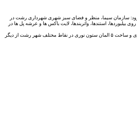
یمانی اشاره کرد و افزود: سازمان سیما، منظر و فضای سبز شهری شهرداری رشت در
های ملی و مذهبی با ایجاد فضاسازی شهری متناسب ایام با چاپ و نصب بنر به متراژ ۶۳۰ متر مربع بر روی بیلبوردها، استندها، واتربندها، لایت باکس ها و عرشه پل ها در
وی یادآور شد: برپایی سازه ای با تصویر سردار دل ها (حاج قاسم سلیمانی) در پیاده راه فرهنگی به ارتفاع ۷ متر، نصب ۳ المان صفحه ای نوری و ساخت ۵ المان ستون نوری در نقاط مختلف شهر رشت از دیگر