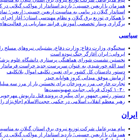
همزمان با اربعین حسینی؛ بازدید استاندار از مواکب گیلانی در 
استاندار گیلان در پیامی به مناسبت اربعین حسینی: اربعین؛ ن
با همکاری توزیع برق گیلان و نظام مهندسی استان؛ آغاز اجرا
برگزاری وبینار تخصصی آموزش فرایند بیماریابی در فعالیت‌ها
سیاسی
سخنگوی وزارت دفاع: وزارت دفاع، پشتیبانی نیرو‌های مسلح را 
ایروانی: ایران آغازگر جنگ نبوده است
نخستین نشست شورای هماهنگی پرستاری دانشگاه علوم پزشکی گ
اسد الله خورشیدی به عنوان سرپرست جدید حراست فرماند
دستور دادستان کل کشور برای تعیین تکلیف اموال بلاتکلیف
آزمایش موفق میدانی کروز هواپایه حیدر
تجارت خارجی مرز پرویزخان برای نخستین بار از مرز سه میلیا
۱۰۳۰ کودک قربانی جنایت صهیونیست‌ها
دستور رئیس جمهور برای پیگیری پرونده قتل داریوش مهرجو
رهبر معظم انقلاب اسلامی در حکمی حجت‌الاسلام اجاق‌نژاد 
ایران
پیام مدیرعامل شركت توزیع نیروی برق استان گیلان به مناسبت 
همزمان با اربعین حسینی؛ بازدید استاندار از مواکب گیلانی در 