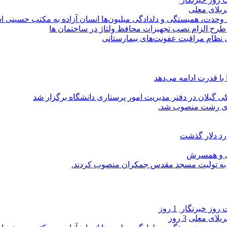
کربلای معلی
ماد وحدت، همبستگی و دلدادگی میلیون‌ها انسان آزاده به مکتب حسینی 
ی طرح الزام نصب تجهیزات محافظ ولتاژ در ساختمان ها
ی نظام مراقبت عفونت‌های بیمارستانی
با قدرت ادامه می‌دهد
یلان در دفتر مدیریت امور پرستاری دانشگاه برگزار شد
اری رشت منصوب شد.
رد دلار گذشت
یی و همسرش
را به تولیت مسجد مقدس جمکران منصوب کردند.
روز خبرنگار ‌
1 روز
کربلای معلی
3 روز