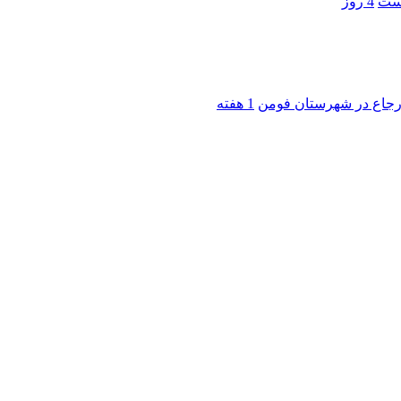
است
4 روز
 ارجاع در شهرستان فومن
1 هفته