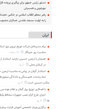
دستور رئیس جمهور برای پیگیری پرونده قت
مهرجویی و همسرش
رهبر معظم انقلاب اسلامی در حکمی حجت‌الا
را به تولیت مسجد مقدس جمکران منصوب ک
ایران
پیام مدیرعامل شركت توزیع نیروی برق استان
مناسبت روز خبرنگار ‌
12 ساعت
همزمان با اربعین حسینی؛ بازدید استاندار از
در کربلای معلی
2 روز
استاندار گیلان در پیامی به مناسبت اربعین 
نماد وحدت، همبستگی و دلدادگی میلیون‌ها ا
مکتب حسینی است
3 روز
با همکاری توزیع برق گیلان و نظام مهندسی ا
اجرای طرح الزام نصب تجهیزات محافظ ولتاژ
ها
4 روز
برگزاری وبینار تخصصی آموزش فرایند بیماریا