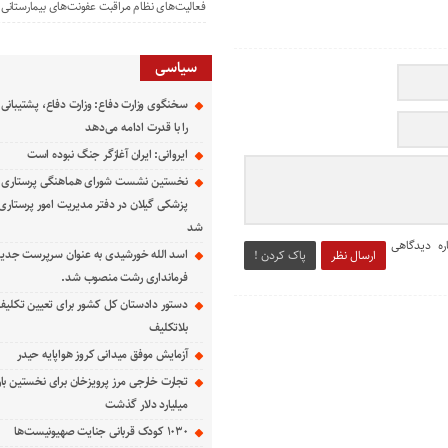
فعالیت‌های نظام مراقبت عفونت‌های بیمارستانی
سیاسی
سخنگوی وزارت دفاع: وزارت دفاع، پشتیبانی 
را با قدرت ادامه می‌دهد
ایروانی: ایران آغازگر جنگ نبوده است
نخستین نشست شورای هماهنگی پرستاری د
پزشکی گیلان در دفتر مدیریت امور پرستاری د
شد
ره دیدگاهی
اسد الله خورشیدی به عنوان سرپرست جدی
ارسال نظر
پاک کردن !
فرمانداری رشت منصوب شد.
دستور دادستان کل کشور برای تعیین تکلیف
بلاتکلیف
آزمایش موفق میدانی کروز هواپایه حیدر
تجارت خارجی مرز پرویزخان برای نخستین بار
میلیارد دلار گذشت
۱۰۳۰ کودک قربانی جنایت صهیونیست‌ها