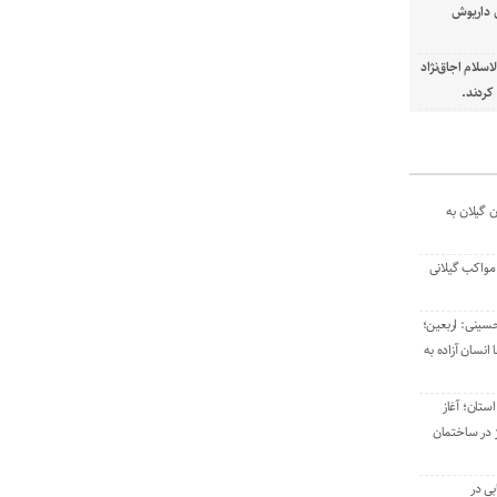
ل داریوش
سلام اجاق‌نژاد
ردند.
 گیلان به
 مواکب گیلانی
حسینی: اربعین؛
نسان آزاده به
ستان؛ آغاز
 در ساختمان
بی در