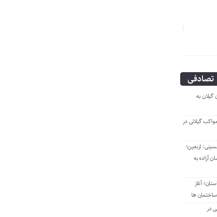
انگار آش دهن سوزی هم نیست!
مهدی بذرافکن؛
تصادفی
گیلان به
مواکب گیلانی در
سینی: اربعین؛
ن آزاده به
تان؛ آغاز
ساختمان ها
ی در