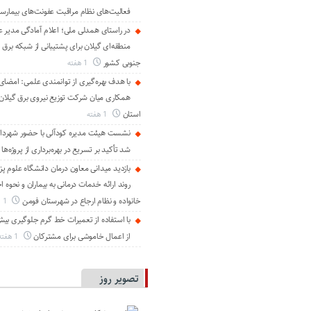
فعالیت‌های نظام مراقبت عفونت‌های بیمارست
در راستای همدلی ملی؛ اعلام آمادگی مدیر ع
منطقه‌ای گیلان برای پشتیبانی از شبكه برق 
جنوبی كشور
1 هفته
با هدف بهره‌گیری از توانمندی علمی: امضای 
همكاری میان شركت توزیع نیروی برق گیلان و
استان
1 هفته
نشست هیئت مدیره کودآلی با حضور شهردار 
شد تأکید بر تسریع در بهره‌برداری از پروژه‌ها
بازدید میدانی معاون درمان دانشگاه علوم پز
روند ارائه خدمات درمانی به بیماران و نحوه
خانواده و نظام ارجاع در شهرستان فومن
1 هفته
از اعمال خاموشی برای مشتركان
1 هفته
تصویر روز