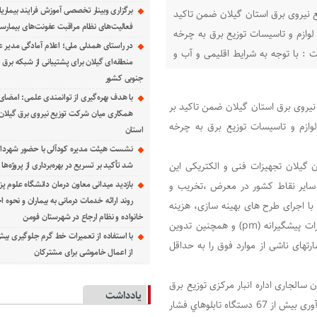
برگزاری وبینار تخصصی آموزش فرایند بیماریا
 نیروی برق استان گیلان ضمن تاکید
فعالیت‌های نظام مراقبت عفونت‌های بیمارست
لوازم و تاسیسات توزیع برق به چرخه
در راستای همدلی ملی؛ اعلام آمادگی مدیر ع
: با توجه به شرایط اقلیمی و آب و
منطقه‌ای گیلان برای پشتیبانی از شبكه برق 
جنوبی كشور
با هدف بهره‌گیری از توانمندی علمی: امضای 
نیروی برق استان گیلان ضمن تاکید بر
همكاری میان شركت توزیع نیروی برق گیلان و
لوازم و تاسیسات توزیع برق به چرخه
استان
نشست هیئت مدیره کودآلی با حضور شهردار 
 گیلان تجهیزات فنی و الکتریکی این
شد تأکید بر تسریع در بهره‌برداری از پروژه‌ها
بازدید میدانی معاون درمان دانشگاه علوم پز
 سایر نقاط کشور در معرض ،تخریب و
روند ارائه خدمات درمانی به بیماران و نحوه
با اجرای طرح های بهینه سازی، هزینه
خانواده و نظام ارجاع در شهرستان فومن
های تعمیرات ترانسفورماتورهای توزیع و با استفاده از برنامه تعمیرات پیشگیرانه (pm) و همچنین تدوین
ارتهای ناشی از موارد فوق را به حداقل
از اعمال خاموشی برای مشتركان
اکید کرد : از ابتدای سال 1401 تا پایان آبان سالجاری اداره انبار مرکزی توزیع برق
یادداشت
گیلان با همکاری معاونت ها و دفاتر فنی مربوطه با تعمیر و به روزآوری بیش از 67 دستگاه تابلوهاي فشار