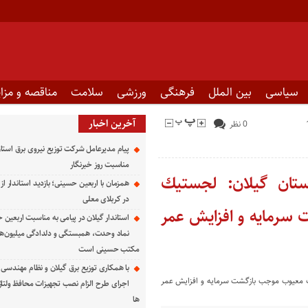
سیاسی
بین الملل
فرهنگی
ورزشی
سلامت
مناقصه و مزای
آخرین اخبار
0 نظر
پیام مدیرعامل شركت توزیع نیروی برق استان
مناسبت روز خبرنگار ‌
ستان گیلان: لجستیك
همزمان با اربعین حسینی؛ بازدید استاندار از
در کربلای معلی
سرمایه و افزایش عمر
استاندار گیلان در پیامی به مناسبت اربعین 
نماد وحدت، همبستگی و دلدادگی میلیون‌ها ا
مکتب حسینی است
با همکاری توزیع برق گیلان و نظام مهندسی ا
اجرای طرح الزام نصب تجهیزات محافظ ولتاژ
ها