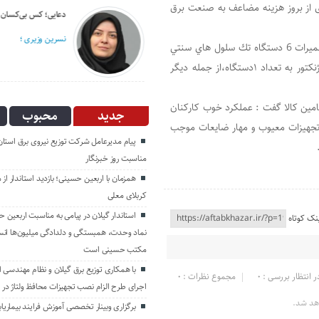
 از بروز هزینه مضاعف به صنعت برق
انگار آش دهن سوزی هم نیست!
دعایی؛ کس بی‌کسان
مهدی بذرافکن؛
نسرین وزیری ؛
مدیرعامل و رئیس هیئت مدیره توزیع برق گیلان افزود: مونتاژوتعميرات 6 دستگاه تك سلول هاي سنتي
قابل قطع زيربار، تعميرات و سرويس تك سلول سنتي همراه با دژنكتور به تعداد ١دستگاه،از جمله دیگر
تامین کالا گفت : عملکرد خوب کارکنان
جدید
محبوب
تجهیزات معیوب و مهار ضایعات موجب
پیام مدیرعامل شركت توزیع نیروی برق استان 
مناسبت روز خبرنگار ‌
همزمان با اربعین حسینی؛ بازدید استاندار از 
کربلای معلی
استاندار گیلان در پیامی به مناسبت اربعین ح
نک کوتاه
نماد وحدت، همبستگی و دلدادگی میلیون‌ها انسا
مکتب حسینی است
با همکاری توزیع برق گیلان و نظام مهندسی اس
ر انتظار بررسی : 0
مجموع نظرات : 0
اجرای طرح الزام نصب تجهیزات محافظ ولتاژ در 
هد شد.
برگزاری وبینار تخصصی آموزش فرایند بیماریاب