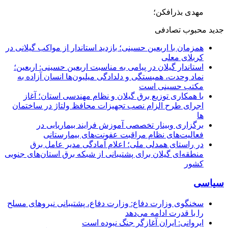
مهدی بذرافکن؛
جدید
محبوب
تصادفی
همزمان با اربعین حسینی؛ بازدید استاندار از مواکب گیلانی در
کربلای معلی
استاندار گیلان در پیامی به مناسبت اربعین حسینی: اربعین؛
نماد وحدت، همبستگی و دلدادگی میلیون‌ها انسان آزاده به
مکتب حسینی است
با همکاری توزیع برق گیلان و نظام مهندسی استان؛ آغاز
اجرای طرح الزام نصب تجهیزات محافظ ولتاژ در ساختمان
ها
برگزاری وبینار تخصصی آموزش فرایند بیماریابی در
فعالیت‌های نظام مراقبت عفونت‌های بیمارستانی
در راستای همدلی ملی؛ اعلام آمادگی مدیر عامل برق
منطقه‌ای گیلان برای پشتیبانی از شبكه برق استان‌های جنوبی
كشور
سیاسی
سخنگوی وزارت دفاع: وزارت دفاع، پشتیبانی نیرو‌های مسلح
را با قدرت ادامه می‌دهد
ایروانی: ایران آغازگر جنگ نبوده است