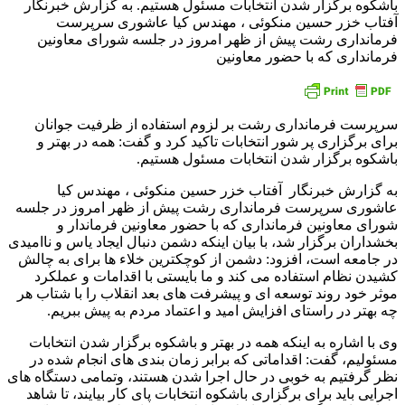
باشکوه برگزار شدن انتخابات مسئول هستیم. به گزارش خبرنگار
آفتاب خزر حسین منکوئی ، مهندس کیا عاشوری سرپرست
فرمانداری رشت پیش از ظهر امروز در جلسه شورای معاونین
فرمانداری که با حضور معاونین
سرپرست فرمانداری رشت بر لزوم استفاده از ظرفیت جوانان
برای برگزاری پر شور انتخابات تاکید کرد و گفت: همه در بهتر و
باشکوه برگزار شدن انتخابات مسئول هستیم.
به گزارش خبرنگار آفتاب خزر حسین منکوئی ، مهندس کیا
عاشوری سرپرست فرمانداری رشت پیش از ظهر امروز در جلسه
شورای معاونین فرمانداری که با حضور معاونین فرماندار و
بخشداران برگزار شد، با بیان اینکه دشمن دنبال ایجاد یاس و ناامیدی
در جامعه است، افزود: دشمن از کوچکترین خلاء ها برای به چالش
کشیدن نظام استفاده می کند و ما بایستی با اقدامات و عملکرد
موثر خود روند توسعه ای و پیشرفت های بعد انقلاب را با شتاب هر
چه بهتر در راستای افزایش امید و اعتماد مردم به پیش ببریم.
وی با اشاره به اینکه همه در بهتر و باشکوه برگزار شدن انتخابات
مسئولیم‌، گفت: اقداماتی که برابر زمان بندی های انجام شده در
نظر گرفتیم به خوبی در حال اجرا شدن هستند، وتمامی دستگاه های
اجرایی باید برای برگزاری باشکوه انتخابات پای کار بیایند، تا شاهد