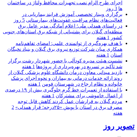
اجرای طرح الزام نصب تجهیزات محافظ ولتاژ در ساختمان
ها
3 روز
برگزاری وبینار تخصصی آموزش فرایند بیماریابی در
فعالیت‌های نظام مراقبت عفونت‌های بیمارستانی
5 روز
در راستای همدلی ملی؛ اعلام آمادگی مدیر عامل برق
منطقه‌ای گیلان برای پشتیبانی از شبكه برق استان‌های جنوبی
كشور
1 هفته
با هدف بهره‌گیری از توانمندی علمی: امضای تفاهم‌نامه
همكاری میان شركت توزیع نیروی برق گیلان و بنیاد نخبگان
استان
1 هفته
نشست هیئت مدیره کودآلی با حضور شهردار رشت برگزار
شد تأکید بر تسریع در بهره‌برداری از پروژه‌ها
1 هفته
بازدید میدانی معاون درمان دانشگاه علوم پزشکی گیلان از
روند ارائه خدمات درمانی به بیماران و نحوه اجرای پزشک
خانواده و نظام ارجاع در شهرستان فومن
1 هفته
با استفاده از تعمیرات خط گرم جلوگیری بیش از ۱۹ درصدی
از اعمال خاموشی برای مشتركان
1 هفته
مردم گیلان به قرارشان عمل کردند كاهش قابل توجه
مصرف برق در استان با پویش «۲۵درجه؛ قرار همدلی»
2
هفته
تصویر روز