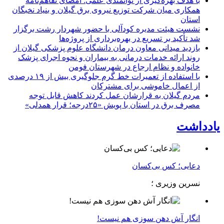
با هدف بهره‌گیری از توانمندی علمی: امضای تفاهم‌نامه
همكاری میان شركت توزیع نیروی برق گیلان و بنیاد نخبگان
استان
نشست هیئت مدیره کودآلی با حضور شهردار رشت برگزار
شد تأکید بر تسریع در بهره‌برداری از پروژه‌ها
بازدید میدانی معاون درمان دانشگاه علوم پزشکی گیلان از
روند ارائه خدمات درمانی به بیماران و نحوه اجرای پزشک
خانواده و نظام ارجاع در شهرستان فومن
با استفاده از تعمیرات خط گرم جلوگیری بیش از ۱۹ درصدی
از اعمال خاموشی برای مشتركان
مردم گیلان به قرارشان عمل کردند كاهش قابل توجه
مصرف برق در استان با پویش «۲۵درجه؛ قرار همدلی»
یادداشت
دعایی؛ کس بی‌کسان
نسرین وزیری ؛
انگار آش دهن سوزی هم نیست!