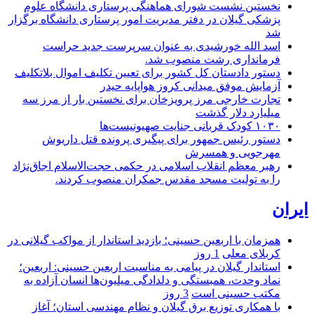
نخستین نشست شورای هماهنگی پرستاری دانشگاه علوم
پزشکی گیلان در دفتر مدیریت امور پرستاری دانشگاه برگزار
شد
اسد الله خورشیدی به عنوان سرپرست جدید حراست
فرمانداری رشت منصوب شد.
دستور دادستان کل کشور برای تعیین تکلیف اموال بلاتکلیف
آزمایش موفق میدانی کروز هواپایه حیدر
تجارت خارجی مرز پرویزخان برای نخستین بار از مرز سه
میلیارد دلار گذشت
۱۰۳۰ کودک قربانی جنایت صهیونیست‌ها
دستور رئیس جمهور برای پیگیری پرونده قتل داریوش
مهرجویی و همسرش
رهبر معظم انقلاب اسلامی در حکمی حجت‌الاسلام اجاق‌نژاد
را به تولیت مسجد مقدس جمکران منصوب کردند.
ایران
همزمان با اربعین حسینی؛ بازدید استاندار از مواکب گیلانی در
کربلای معلی
1 روز
استاندار گیلان در پیامی به مناسبت اربعین حسینی: اربعین؛
نماد وحدت، همبستگی و دلدادگی میلیون‌ها انسان آزاده به
مکتب حسینی است
3 روز
با همکاری توزیع برق گیلان و نظام مهندسی استان؛ آغاز