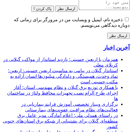
ارسال نظر
پاک کردن !
ذخیره نام، ایمیل و وبسایت من در مرورگر برای زمانی که
دوباره دیدگاهی می‌نویسم.
آخرین اخبار
همزمان با اربعین حسینی؛ بازدید استاندار از مواکب گیلانی در
کربلای معلی
استاندار گیلان در پیامی به مناسبت اربعین حسینی: اربعین؛
نماد وحدت، همبستگی و دلدادگی میلیون‌ها انسان آزاده به
مکتب حسینی است
با همکاری توزیع برق گیلان و نظام مهندسی استان؛ آغاز
اجرای طرح الزام نصب تجهیزات محافظ ولتاژ در ساختمان
ها
برگزاری وبینار تخصصی آموزش فرایند بیماریابی در
فعالیت‌های نظام مراقبت عفونت‌های بیمارستانی
در راستای همدلی ملی؛ اعلام آمادگی مدیر عامل برق
منطقه‌ای گیلان برای پشتیبانی از شبكه برق استان‌های جنوبی
كشور