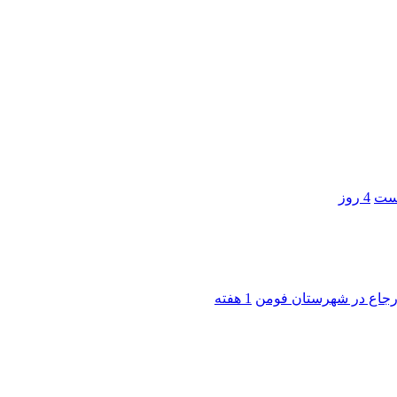
است
4 روز
 ارجاع در شهرستان فومن
1 هفته