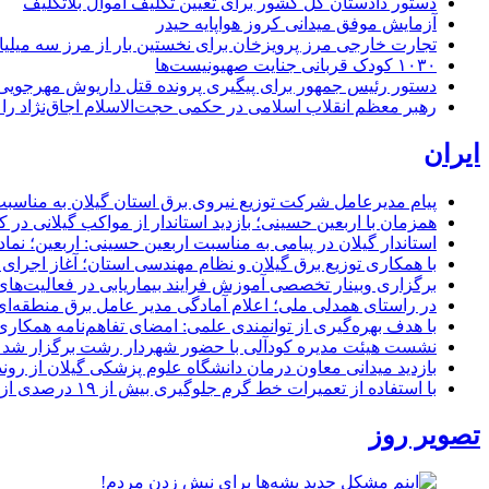
دستور دادستان کل کشور برای تعیین تکلیف اموال بلاتکلیف
آزمایش موفق میدانی کروز هواپایه حیدر
تجارت خارجی مرز پرویزخان برای نخستین بار از مرز سه میلیا
۱۰۳۰ کودک قربانی جنایت صهیونیست‌ها
دستور رئیس جمهور برای پیگیری پرونده قتل داریوش مهرجو
رهبر معظم انقلاب اسلامی در حکمی حجت‌الاسلام اجاق‌نژاد 
ایران
پیام مدیرعامل شركت توزیع نیروی برق استان گیلان به مناسبت 
همزمان با اربعین حسینی؛ بازدید استاندار از مواکب گیلانی در 
استاندار گیلان در پیامی به مناسبت اربعین حسینی: اربعین؛ ن
با همکاری توزیع برق گیلان و نظام مهندسی استان؛ آغاز اجرا
برگزاری وبینار تخصصی آموزش فرایند بیماریابی در فعالیت‌ها
در راستای همدلی ملی؛ اعلام آمادگی مدیر عامل برق منطقه‌ای 
با هدف بهره‌گیری از توانمندی علمی: امضای تفاهم‌نامه همكاری
نشست هیئت مدیره کودآلی با حضور شهردار رشت برگزار شد تأکید
بازدید میدانی معاون درمان دانشگاه علوم پزشکی گیلان از رون
با استفاده از تعمیرات خط گرم جلوگیری بیش از ۱۹ درصدی از اعمال خاموشی برای مشتركان
تصویر روز