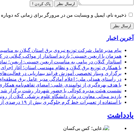
ارسال نظر
پاک کردن !
ذخیره نام، ایمیل و وبسایت من در مرورگر برای زمانی که دوباره 
آخرین اخبار
پیام مدیرعامل شركت توزیع نیروی برق استان گیلان به مناسبت 
همزمان با اربعین حسینی؛ بازدید استاندار از مواکب گیلانی در 
استاندار گیلان در پیامی به مناسبت اربعین حسینی: اربعین؛ ن
با همکاری توزیع برق گیلان و نظام مهندسی استان؛ آغاز اجرا
برگزاری وبینار تخصصی آموزش فرایند بیماریابی در فعالیت‌ها
در راستای همدلی ملی؛ اعلام آمادگی مدیر عامل برق منطقه‌ای 
با هدف بهره‌گیری از توانمندی علمی: امضای تفاهم‌نامه همكاری
نشست هیئت مدیره کودآلی با حضور شهردار رشت برگزار شد تأکید
بازدید میدانی معاون درمان دانشگاه علوم پزشکی گیلان از رون
با استفاده از تعمیرات خط گرم جلوگیری بیش از ۱۹ درصدی از اعمال خاموشی برای مشتركان
یادداشت