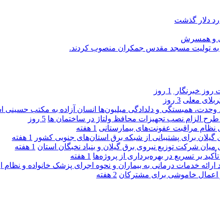
رد دلار گذشت
یی و همسرش
را به تولیت مسجد مقدس جمکران منصوب کردند.
روز خبرنگار ‌
1 روز
کربلای معلی
3 روز
ماد وحدت، همبستگی و دلدادگی میلیون‌ها انسان آزاده به مکتب حسینی 
ی طرح الزام نصب تجهیزات محافظ ولتاژ در ساختمان ها
5 روز
ی نظام مراقبت عفونت‌های بیمارستانی
1 هفته
گیلان برای پشتیبانی از شبكه برق استان‌های جنوبی كشور
1 هفته
 میان شركت توزیع نیروی برق گیلان و بنیاد نخبگان استان
1 هفته
 بر تسریع در بهره‌برداری از پروژه‌ها
1 هفته
د ارائه خدمات درمانی به بیماران و نحوه اجرای پزشک خانواده و نظام
2 هفته