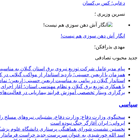
دعایی؛ کس بی‌کسان
نسرین وزیری ؛
انگار آش دهن سوزی هم نیست!
مهدی بذرافکن؛
جدید
محبوب
تصادفی
پیام مدیرعامل شركت توزیع نیروی برق استان گیلان به مناسبت 
همزمان با اربعین حسینی؛ بازدید استاندار از مواکب گیلانی در 
استاندار گیلان در پیامی به مناسبت اربعین حسینی: اربعین؛ ن
با همکاری توزیع برق گیلان و نظام مهندسی استان؛ آغاز اجرا
برگزاری وبینار تخصصی آموزش فرایند بیماریابی در فعالیت‌ها
سیاسی
سخنگوی وزارت دفاع: وزارت دفاع، پشتیبانی نیرو‌های مسلح را 
ایروانی: ایران آغازگر جنگ نبوده است
نخستین نشست شورای هماهنگی پرستاری دانشگاه علوم پزشکی گ
اسد الله خورشیدی به عنوان سرپرست جدید حراست فرماند