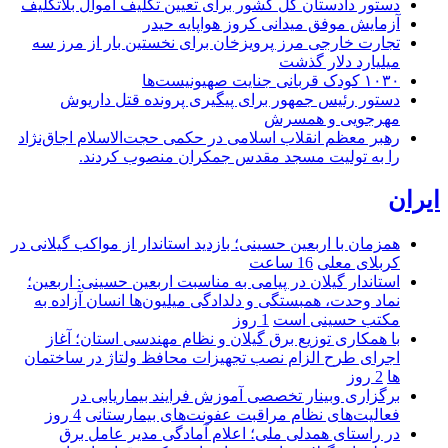
دستور دادستان کل کشور برای تعیین تکلیف اموال بلاتکلیف
آزمایش موفق میدانی کروز هواپایه حیدر
تجارت خارجی مرز پرویزخان برای نخستین بار از مرز سه
میلیارد دلار گذشت
۱۰۳۰ کودک قربانی جنایت صهیونیست‌ها
دستور رئیس جمهور برای پیگیری پرونده قتل داریوش
مهرجویی و همسرش
رهبر معظم انقلاب اسلامی در حکمی حجت‌الاسلام اجاق‌نژاد
را به تولیت مسجد مقدس جمکران منصوب کردند.
ایران
همزمان با اربعین حسینی؛ بازدید استاندار از مواکب گیلانی در
کربلای معلی
16 ساعت
استاندار گیلان در پیامی به مناسبت اربعین حسینی: اربعین؛
نماد وحدت، همبستگی و دلدادگی میلیون‌ها انسان آزاده به
مکتب حسینی است
1 روز
با همکاری توزیع برق گیلان و نظام مهندسی استان؛ آغاز
اجرای طرح الزام نصب تجهیزات محافظ ولتاژ در ساختمان
ها
2 روز
برگزاری وبینار تخصصی آموزش فرایند بیماریابی در
فعالیت‌های نظام مراقبت عفونت‌های بیمارستانی
4 روز
در راستای همدلی ملی؛ اعلام آمادگی مدیر عامل برق