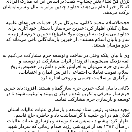
یَرْزُقُ مَنْ یَشَاءُ بِغَیْرِ حِسَابٍ» گفت: بر اساس این آیه مبارک افرادی
که کار خیر انجام می‌دهند، خداوند چندین برابر به مال و سرمایه‌شان
برکت می‌دهد.
حجت‌الاسلام محمد لاکانی، مدیرکل مرکز خدمات حوزه‌های علمیه
استان گیلان اظهار کرد: خیرین حرم‌ساز با دستان خود آثاری برای
خداوند می‌سازند، به فرموده مولا علی(ع) «خیرین حرم‌ساز زمینه
ساز و بانیان اسلام هستند»، از خیرین بازماندگانی باقی می‌ماند که
جزو مؤمنان هستند.
وی با بیان اینکه وقتی در ساخت و توسعه حرم مشارکت می‌کنیم به
ائمه نزدیک می‌شویم، افزود: از اثرات مشارکت در توسعه و
بازسازی حرم می‌توان به افزایش علم و دانش در خصوص تاریخ
اسلام، تقویت تعاملات اجتماعی، افزایش ایمان و اعتقادات،
اثرگذاری بر سلامت جسمی و روحی اشاره کرد.
لاکانی با بیان اینکه خیرین حرم ساز گمنام هستند، افزود: باید خیرین
حرم ساز معرفی و تکریم شده و دیگران ببینند و ترغیب شوند تا در
توسعه و بازسازی حرم مشارکت نمایند.
مجید دوهندو، رئیس ستاد توسعه و بازسازی عتبات عالیات استان
گیلان هم در این جلسه با گرامیداشت یاد و خاطره حاج قاسم،
اظهار کرد: پیشنهاد تأسیس ستاد توسعه و بازسازی عتبات عالیات
در سال ۱۳۸۲ بعد از فروپاشی رژیم صدام زمانی که سردار شهید
سلیمانی برای زیارت عتبات عالیات رفته بود، مطرح شد و به همت