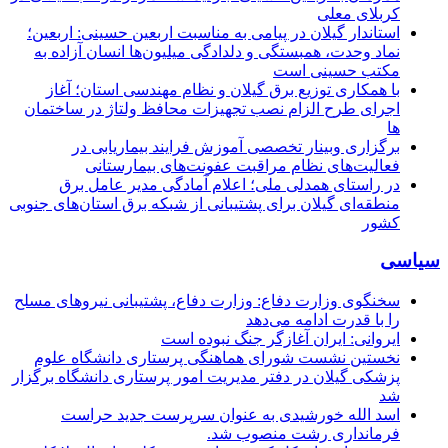
کربلای معلی
استاندار گیلان در پیامی به مناسبت اربعین حسینی: اربعین؛
نماد وحدت، همبستگی و دلدادگی میلیون‌ها انسان آزاده به
مکتب حسینی است
با همکاری توزیع برق گیلان و نظام مهندسی استان؛ آغاز
اجرای طرح الزام نصب تجهیزات محافظ ولتاژ در ساختمان
ها
برگزاری وبینار تخصصی آموزش فرایند بیماریابی در
فعالیت‌های نظام مراقبت عفونت‌های بیمارستانی
در راستای همدلی ملی؛ اعلام آمادگی مدیر عامل برق
منطقه‌ای گیلان برای پشتیبانی از شبكه برق استان‌های جنوبی
كشور
سیاسی
سخنگوی وزارت دفاع: وزارت دفاع، پشتیبانی نیرو‌های مسلح
را با قدرت ادامه می‌دهد
ایروانی: ایران آغازگر جنگ نبوده است
نخستین نشست شورای هماهنگی پرستاری دانشگاه علوم
پزشکی گیلان در دفتر مدیریت امور پرستاری دانشگاه برگزار
شد
اسد الله خورشیدی به عنوان سرپرست جدید حراست
فرمانداری رشت منصوب شد.