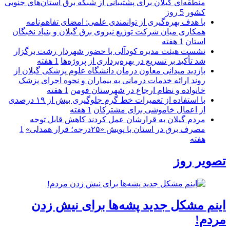
منطقه‌ای گیلان برای پشتیبانی از شبكه برق استان‌های جنوبی
كشور
5 روز
با هدف بهره‌گیری از توانمندی علمی: امضای تفاهم‌نامه
همكاری میان شركت توزیع نیروی برق گیلان و بنیاد نخبگان
استان
1 هفته
نشست هیئت مدیره کودآلی با حضور شهردار رشت برگزار
شد تأکید بر تسریع در بهره‌برداری از پروژه‌ها
1 هفته
بازدید میدانی معاون درمان دانشگاه علوم پزشکی گیلان از
روند ارائه خدمات درمانی به بیماران و نحوه اجرای پزشک
خانواده و نظام ارجاع در شهرستان فومن
1 هفته
با استفاده از تعمیرات خط گرم جلوگیری بیش از ۱۹ درصدی
از اعمال خاموشی برای مشتركان
1 هفته
مردم گیلان به قرارشان عمل کردند كاهش قابل توجه
مصرف برق در استان با پویش «۲۵درجه؛ قرار همدلی»
1
هفته
تصویر روز
اینم مشکل جدید پشه‌ها برای نیش زدن
مردم!