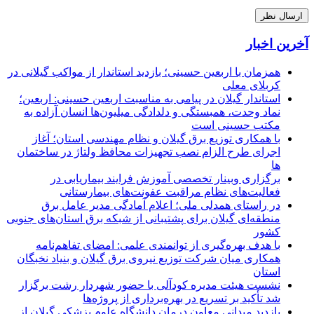
آخرین اخبار
همزمان با اربعین حسینی؛ بازدید استاندار از مواکب گیلانی در
کربلای معلی
استاندار گیلان در پیامی به مناسبت اربعین حسینی: اربعین؛
نماد وحدت، همبستگی و دلدادگی میلیون‌ها انسان آزاده به
مکتب حسینی است
با همکاری توزیع برق گیلان و نظام مهندسی استان؛ آغاز
اجرای طرح الزام نصب تجهیزات محافظ ولتاژ در ساختمان
ها
برگزاری وبینار تخصصی آموزش فرایند بیماریابی در
فعالیت‌های نظام مراقبت عفونت‌های بیمارستانی
در راستای همدلی ملی؛ اعلام آمادگی مدیر عامل برق
منطقه‌ای گیلان برای پشتیبانی از شبكه برق استان‌های جنوبی
كشور
با هدف بهره‌گیری از توانمندی علمی: امضای تفاهم‌نامه
همكاری میان شركت توزیع نیروی برق گیلان و بنیاد نخبگان
استان
نشست هیئت مدیره کودآلی با حضور شهردار رشت برگزار
شد تأکید بر تسریع در بهره‌برداری از پروژه‌ها
بازدید میدانی معاون درمان دانشگاه علوم پزشکی گیلان از