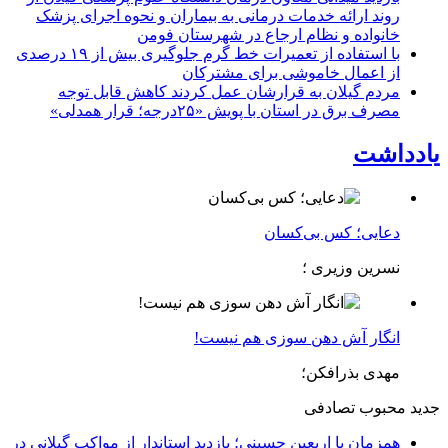
روند ارائه خدمات درمانی به بیماران و نحوه اجرای پزشک
خانواده و نظام ارجاع در شهرستان فومن
با استفاده از تعمیرات خط گرم جلوگیری بیش از ۱۹ درصدی
از اعمال خاموشی برای مشتركان
مردم گیلان به قرارشان عمل کردند كاهش قابل توجه
مصرف برق در استان با پویش «۲۵درجه؛ قرار همدلی»
یادداشت
دعایی؛ کس بی‌کسان
نسرین وزیری ؛
انگار آش دهن سوزی هم نیست!
مهدی بذرافکن؛
جدید
محبوب
تصادفی
همزمان با اربعین حسینی؛ بازدید استاندار از مواکب گیلانی در