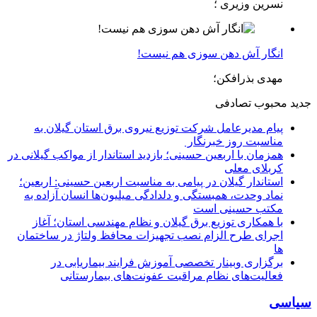
نسرین وزیری ؛
انگار آش دهن سوزی هم نیست!
مهدی بذرافکن؛
جدید
محبوب
تصادفی
پیام مدیرعامل شركت توزیع نیروی برق استان گیلان به
مناسبت روز خبرنگار ‌
همزمان با اربعین حسینی؛ بازدید استاندار از مواکب گیلانی در
کربلای معلی
استاندار گیلان در پیامی به مناسبت اربعین حسینی: اربعین؛
نماد وحدت، همبستگی و دلدادگی میلیون‌ها انسان آزاده به
مکتب حسینی است
با همکاری توزیع برق گیلان و نظام مهندسی استان؛ آغاز
اجرای طرح الزام نصب تجهیزات محافظ ولتاژ در ساختمان
ها
برگزاری وبینار تخصصی آموزش فرایند بیماریابی در
فعالیت‌های نظام مراقبت عفونت‌های بیمارستانی
سیاسی