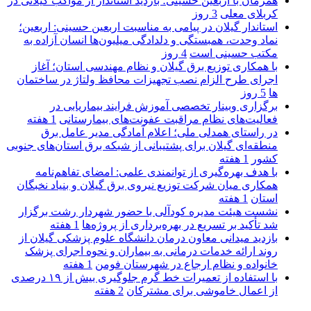
همزمان با اربعین حسینی؛ بازدید استاندار از مواکب گیلانی در
کربلای معلی
3 روز
استاندار گیلان در پیامی به مناسبت اربعین حسینی: اربعین؛
نماد وحدت، همبستگی و دلدادگی میلیون‌ها انسان آزاده به
مکتب حسینی است
4 روز
با همکاری توزیع برق گیلان و نظام مهندسی استان؛ آغاز
اجرای طرح الزام نصب تجهیزات محافظ ولتاژ در ساختمان
ها
5 روز
برگزاری وبینار تخصصی آموزش فرایند بیماریابی در
فعالیت‌های نظام مراقبت عفونت‌های بیمارستانی
1 هفته
در راستای همدلی ملی؛ اعلام آمادگی مدیر عامل برق
منطقه‌ای گیلان برای پشتیبانی از شبكه برق استان‌های جنوبی
كشور
1 هفته
با هدف بهره‌گیری از توانمندی علمی: امضای تفاهم‌نامه
همكاری میان شركت توزیع نیروی برق گیلان و بنیاد نخبگان
استان
1 هفته
نشست هیئت مدیره کودآلی با حضور شهردار رشت برگزار
شد تأکید بر تسریع در بهره‌برداری از پروژه‌ها
1 هفته
بازدید میدانی معاون درمان دانشگاه علوم پزشکی گیلان از
روند ارائه خدمات درمانی به بیماران و نحوه اجرای پزشک
خانواده و نظام ارجاع در شهرستان فومن
1 هفته
با استفاده از تعمیرات خط گرم جلوگیری بیش از ۱۹ درصدی
از اعمال خاموشی برای مشتركان
2 هفته