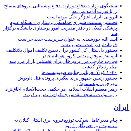
سخنگوی وزارت دفاع: وزارت دفاع، پشتیبانی نیرو‌های مسلح
را با قدرت ادامه می‌دهد
ایروانی: ایران آغازگر جنگ نبوده است
نخستین نشست شورای هماهنگی پرستاری دانشگاه علوم
پزشکی گیلان در دفتر مدیریت امور پرستاری دانشگاه برگزار
شد
اسد الله خورشیدی به عنوان سرپرست جدید حراست
فرمانداری رشت منصوب شد.
دستور دادستان کل کشور برای تعیین تکلیف اموال بلاتکلیف
آزمایش موفق میدانی کروز هواپایه حیدر
تجارت خارجی مرز پرویزخان برای نخستین بار از مرز سه
میلیارد دلار گذشت
۱۰۳۰ کودک قربانی جنایت صهیونیست‌ها
دستور رئیس جمهور برای پیگیری پرونده قتل داریوش
مهرجویی و همسرش
رهبر معظم انقلاب اسلامی در حکمی حجت‌الاسلام اجاق‌نژاد
را به تولیت مسجد مقدس جمکران منصوب کردند.
ایران
پیام مدیرعامل شركت توزیع نیروی برق استان گیلان به
مناسبت روز خبرنگار ‌
1 روز