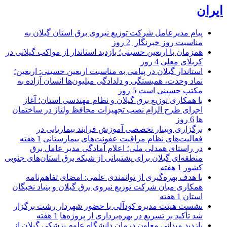
ایران
پیام مدیرعامل شركت توزیع نیروی برق استان گیلان به
مناسبت روز خبرنگار ‌
2 روز
همزمان با اربعین حسینی؛ بازدید استاندار از مواکب گیلانی در
کربلای معلی
4 روز
استاندار گیلان در پیامی به مناسبت اربعین حسینی: اربعین؛
نماد وحدت، همبستگی و دلدادگی میلیون‌ها انسان آزاده به
مکتب حسینی است
5 روز
با همکاری توزیع برق گیلان و نظام مهندسی استان؛ آغاز
اجرای طرح الزام نصب تجهیزات محافظ ولتاژ در ساختمان
ها
6 روز
برگزاری وبینار تخصصی آموزش فرایند بیماریابی در
فعالیت‌های نظام مراقبت عفونت‌های بیمارستانی
1 هفته
در راستای همدلی ملی؛ اعلام آمادگی مدیر عامل برق
منطقه‌ای گیلان برای پشتیبانی از شبكه برق استان‌های جنوبی
كشور
1 هفته
با هدف بهره‌گیری از توانمندی علمی: امضای تفاهم‌نامه
همكاری میان شركت توزیع نیروی برق گیلان و بنیاد نخبگان
استان
1 هفته
نشست هیئت مدیره کودآلی با حضور شهردار رشت برگزار
شد تأکید بر تسریع در بهره‌برداری از پروژه‌ها
1 هفته
بازدید میدانی معاون درمان دانشگاه علوم پزشکی گیلان از