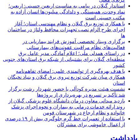
استاندار گیلان در پیامی به مناسبت اربعین حسینی: اربعین؛
نماد وحدت، همبستگی و دلدادگی میلیون‌ها انسان آزاده به
مکتب حسینی است
با همکاری توزیع برق گیلان و نظام مهندسی استان؛ آغاز
اجرای طرح الزام نصب تجهیزات محافظ ولتاژ در ساختمان
ها
برگزاری وبینار تخصصی آموزش فرایند بیماریابی در
فعالیت‌های نظام مراقبت عفونت‌های بیمارستانی
در راستای همدلی ملی؛ اعلام آمادگی مدیر عامل برق
منطقه‌ای گیلان برای پشتیبانی از شبكه برق استان‌های جنوبی
كشور
با هدف بهره‌گیری از توانمندی علمی: امضای تفاهم‌نامه
همكاری میان شركت توزیع نیروی برق گیلان و بنیاد نخبگان
استان
نشست هیئت مدیره کودآلی با حضور شهردار رشت برگزار
شد تأکید بر تسریع در بهره‌برداری از پروژه‌ها
بازدید میدانی معاون درمان دانشگاه علوم پزشکی گیلان از
روند ارائه خدمات درمانی به بیماران و نحوه اجرای پزشک
خانواده و نظام ارجاع در شهرستان فومن
با استفاده از تعمیرات خط گرم جلوگیری بیش از ۱۹ درصدی
از اعمال خاموشی برای مشتركان
یادداشت