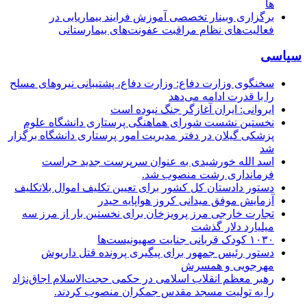
ها
برگزاری وبینار تخصصی آموزش فرایند بیماریابی در
فعالیت‌های نظام مراقبت عفونت‌های بیمارستانی
سیاسی
سخنگوی وزارت دفاع: وزارت دفاع، پشتیبانی نیرو‌های مسلح
را با قدرت ادامه می‌دهد
ایروانی: ایران آغازگر جنگ نبوده است
نخستین نشست شورای هماهنگی پرستاری دانشگاه علوم
پزشکی گیلان در دفتر مدیریت امور پرستاری دانشگاه برگزار
شد
اسد الله خورشیدی به عنوان سرپرست جدید حراست
فرمانداری رشت منصوب شد.
دستور دادستان کل کشور برای تعیین تکلیف اموال بلاتکلیف
آزمایش موفق میدانی کروز هواپایه حیدر
تجارت خارجی مرز پرویزخان برای نخستین بار از مرز سه
میلیارد دلار گذشت
۱۰۳۰ کودک قربانی جنایت صهیونیست‌ها
دستور رئیس جمهور برای پیگیری پرونده قتل داریوش
مهرجویی و همسرش
رهبر معظم انقلاب اسلامی در حکمی حجت‌الاسلام اجاق‌نژاد
را به تولیت مسجد مقدس جمکران منصوب کردند.