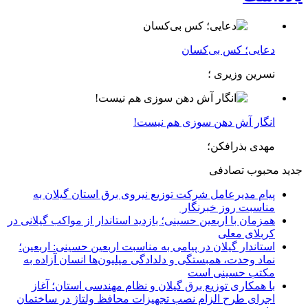
دعایی؛ کس بی‌کسان
نسرین وزیری ؛
انگار آش دهن سوزی هم نیست!
مهدی بذرافکن؛
جدید
محبوب
تصادفی
پیام مدیرعامل شركت توزیع نیروی برق استان گیلان به
مناسبت روز خبرنگار ‌
همزمان با اربعین حسینی؛ بازدید استاندار از مواکب گیلانی در
کربلای معلی
استاندار گیلان در پیامی به مناسبت اربعین حسینی: اربعین؛
نماد وحدت، همبستگی و دلدادگی میلیون‌ها انسان آزاده به
مکتب حسینی است
با همکاری توزیع برق گیلان و نظام مهندسی استان؛ آغاز
اجرای طرح الزام نصب تجهیزات محافظ ولتاژ در ساختمان