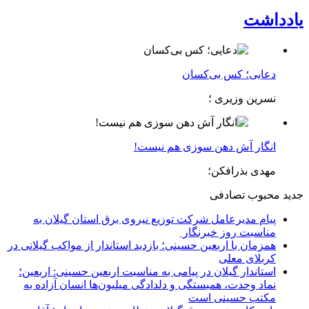
یادداشت
دعایی؛ کس بی‌کسان
نسرین وزیری ؛
انگار آش دهن سوزی هم نیست!
مهدی بذرافکن؛
جدید
محبوب
تصادفی
پیام مدیرعامل شركت توزیع نیروی برق استان گیلان به
مناسبت روز خبرنگار ‌
همزمان با اربعین حسینی؛ بازدید استاندار از مواکب گیلانی در
کربلای معلی
استاندار گیلان در پیامی به مناسبت اربعین حسینی: اربعین؛
نماد وحدت، همبستگی و دلدادگی میلیون‌ها انسان آزاده به
مکتب حسینی است