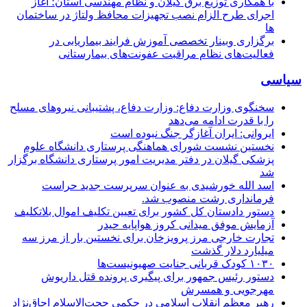
با همکاری توزیع برق گیلان و نظام مهندسی استان؛ آغاز
اجرای طرح الزام نصب تجهیزات محافظ ولتاژ در ساختمان
ها
برگزاری وبینار تخصصی آموزش فرایند بیماریابی در
فعالیت‌های نظام مراقبت عفونت‌های بیمارستانی
سیاسی
سخنگوی وزارت دفاع: وزارت دفاع، پشتیبانی نیرو‌های مسلح
را با قدرت ادامه می‌دهد
ایروانی: ایران آغازگر جنگ نبوده است
نخستین نشست شورای هماهنگی پرستاری دانشگاه علوم
پزشکی گیلان در دفتر مدیریت امور پرستاری دانشگاه برگزار
شد
اسد الله خورشیدی به عنوان سرپرست جدید حراست
فرمانداری رشت منصوب شد.
دستور دادستان کل کشور برای تعیین تکلیف اموال بلاتکلیف
آزمایش موفق میدانی کروز هواپایه حیدر
تجارت خارجی مرز پرویزخان برای نخستین بار از مرز سه
میلیارد دلار گذشت
۱۰۳۰ کودک قربانی جنایت صهیونیست‌ها
دستور رئیس جمهور برای پیگیری پرونده قتل داریوش
مهرجویی و همسرش
رهبر معظم انقلاب اسلامی در حکمی حجت‌الاسلام اجاق‌نژاد