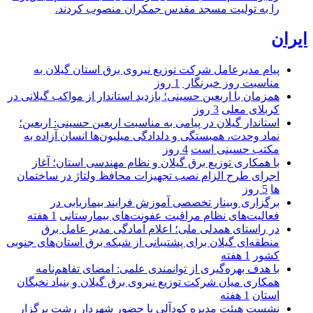
را به تولیت مسجد مقدس جمکران منصوب کردند.
ایران
پیام مدیرعامل شركت توزیع نیروی برق استان گیلان به
مناسبت روز خبرنگار ‌
1 روز
همزمان با اربعین حسینی؛ بازدید استاندار از مواکب گیلانی در
کربلای معلی
3 روز
استاندار گیلان در پیامی به مناسبت اربعین حسینی: اربعین؛
نماد وحدت، همبستگی و دلدادگی میلیون‌ها انسان آزاده به
مکتب حسینی است
4 روز
با همکاری توزیع برق گیلان و نظام مهندسی استان؛ آغاز
اجرای طرح الزام نصب تجهیزات محافظ ولتاژ در ساختمان
ها
5 روز
برگزاری وبینار تخصصی آموزش فرایند بیماریابی در
فعالیت‌های نظام مراقبت عفونت‌های بیمارستانی
1 هفته
در راستای همدلی ملی؛ اعلام آمادگی مدیر عامل برق
منطقه‌ای گیلان برای پشتیبانی از شبكه برق استان‌های جنوبی
كشور
1 هفته
با هدف بهره‌گیری از توانمندی علمی: امضای تفاهم‌نامه
همكاری میان شركت توزیع نیروی برق گیلان و بنیاد نخبگان
استان
1 هفته
نشست هیئت مدیره کودآلی با حضور شهردار رشت برگزار