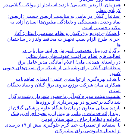
همزمان با اربعین حسینی؛ بازدید استاندار از مواکب گیلانی در
کربلای معلی
استاندار گیلان در پیامی به مناسبت اربعین حسینی: اربعین؛
نماد وحدت، همبستگی و دلدادگی میلیون‌ها انسان آزاده به
مکتب حسینی است
با همکاری توزیع برق گیلان و نظام مهندسی استان؛ آغاز
اجرای طرح الزام نصب تجهیزات محافظ ولتاژ در ساختمان
ها
برگزاری وبینار تخصصی آموزش فرایند بیماریابی در
فعالیت‌های نظام مراقبت عفونت‌های بیمارستانی
در راستای همدلی ملی؛ اعلام آمادگی مدیر عامل برق
منطقه‌ای گیلان برای پشتیبانی از شبكه برق استان‌های جنوبی
كشور
با هدف بهره‌گیری از توانمندی علمی: امضای تفاهم‌نامه
همكاری میان شركت توزیع نیروی برق گیلان و بنیاد نخبگان
استان
نشست هیئت مدیره کودآلی با حضور شهردار رشت برگزار
شد تأکید بر تسریع در بهره‌برداری از پروژه‌ها
بازدید میدانی معاون درمان دانشگاه علوم پزشکی گیلان از
روند ارائه خدمات درمانی به بیماران و نحوه اجرای پزشک
خانواده و نظام ارجاع در شهرستان فومن
با استفاده از تعمیرات خط گرم جلوگیری بیش از ۱۹ درصدی
از اعمال خاموشی برای مشتركان