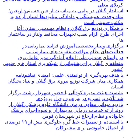
کربلای معلی
استاندار گیلان در پیامی به مناسبت اربعین حسینی: اربعین؛
نماد وحدت، همبستگی و دلدادگی میلیون‌ها انسان آزاده به
مکتب حسینی است
با همکاری توزیع برق گیلان و نظام مهندسی استان؛ آغاز
اجرای طرح الزام نصب تجهیزات محافظ ولتاژ در ساختمان
ها
برگزاری وبینار تخصصی آموزش فرایند بیماریابی در
فعالیت‌های نظام مراقبت عفونت‌های بیمارستانی
در راستای همدلی ملی؛ اعلام آمادگی مدیر عامل برق
منطقه‌ای گیلان برای پشتیبانی از شبكه برق استان‌های جنوبی
كشور
با هدف بهره‌گیری از توانمندی علمی: امضای تفاهم‌نامه
همكاری میان شركت توزیع نیروی برق گیلان و بنیاد نخبگان
استان
نشست هیئت مدیره کودآلی با حضور شهردار رشت برگزار
شد تأکید بر تسریع در بهره‌برداری از پروژه‌ها
بازدید میدانی معاون درمان دانشگاه علوم پزشکی گیلان از
روند ارائه خدمات درمانی به بیماران و نحوه اجرای پزشک
خانواده و نظام ارجاع در شهرستان فومن
با استفاده از تعمیرات خط گرم جلوگیری بیش از ۱۹ درصدی
از اعمال خاموشی برای مشتركان