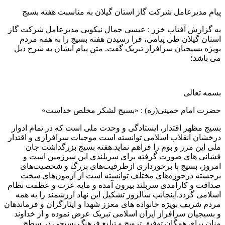
پیام مدیرعامل شرکت گاز استان گیلان به مناسبت هفته بسیج
به گزارش آفتاب خزر : عیسی جمال نیکویی مدیرعامل شرکت گاز
استان گیلان طی پیامی، فرا رسیدن هفته بسیج را به همه مردم
بویژه بسیجیان سرافراز تبریک گفت. متن پیام ایشان به شرح ذیل
می باشد؛
بسمه تعالی
حضرت امام خمینی(ره) : «بسیج لشکر مخلص خداست»
بسیج مظهر اقتدار، ایستادگی و وحدت ملی است که در تمام ادوار
درخشان انقلاب اسلامی توانسته است موجبات سرافرازی و اقتدار
ملی این مرز و بوم را فراهم نماید.هفته بسیج بزرگداشت جان
فشانی های صورت گرفته برای سربلندی این سرزمین است و
امروز، بسیج با برخورداری ازظرفیت‌های بزرگ و شخصیت‌های
برجسته درحوزه‌های مختلف توانسته است از آزمون‌های سخت
صداقت و کارآمدی سربلند بیرون آمده و مایه عزت و عظمت نظام
اسلامی گردد.اینجانب سالروز تشکیل این نهاد ارزشمند را به همه
مردم شریف بویژه خانواده های معزز شهدا و ایثارگران و فرماندهان
و بسیجیان سرافراز ایران اسلامی تبریک عرض نموده و از خداوند
منان برای همگان توفیق ترویج و تبلیغ فرهنگ بسیجی در سطح