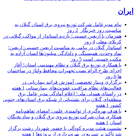
ایران
پیام مدیرعامل شركت توزیع نیروی برق استان گیلان به
مناسبت روز خبرنگار ‌
2 روز
همزمان با اربعین حسینی؛ بازدید استاندار از مواکب گیلانی در
کربلای معلی
4 روز
استاندار گیلان در پیامی به مناسبت اربعین حسینی: اربعین؛
نماد وحدت، همبستگی و دلدادگی میلیون‌ها انسان آزاده به
مکتب حسینی است
5 روز
با همکاری توزیع برق گیلان و نظام مهندسی استان؛ آغاز
اجرای طرح الزام نصب تجهیزات محافظ ولتاژ در ساختمان
ها
6 روز
برگزاری وبینار تخصصی آموزش فرایند بیماریابی در
فعالیت‌های نظام مراقبت عفونت‌های بیمارستانی
1 هفته
در راستای همدلی ملی؛ اعلام آمادگی مدیر عامل برق
منطقه‌ای گیلان برای پشتیبانی از شبكه برق استان‌های جنوبی
كشور
1 هفته
با هدف بهره‌گیری از توانمندی علمی: امضای تفاهم‌نامه
همكاری میان شركت توزیع نیروی برق گیلان و بنیاد نخبگان
استان
1 هفته
نشست هیئت مدیره کودآلی با حضور شهردار رشت برگزار
شد تأکید بر تسریع در بهره‌برداری از پروژه‌ها
1 هفته