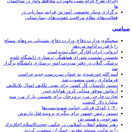
اجرای طرح الزام نصب تجهیزات محافظ ولتاژ در ساختمان
ها
برگزاری وبینار تخصصی آموزش فرایند بیماریابی در
فعالیت‌های نظام مراقبت عفونت‌های بیمارستانی
سیاسی
سخنگوی وزارت دفاع: وزارت دفاع، پشتیبانی نیرو‌های مسلح
را با قدرت ادامه می‌دهد
ایروانی: ایران آغازگر جنگ نبوده است
نخستین نشست شورای هماهنگی پرستاری دانشگاه علوم
پزشکی گیلان در دفتر مدیریت امور پرستاری دانشگاه برگزار
شد
اسد الله خورشیدی به عنوان سرپرست جدید حراست
فرمانداری رشت منصوب شد.
دستور دادستان کل کشور برای تعیین تکلیف اموال بلاتکلیف
آزمایش موفق میدانی کروز هواپایه حیدر
تجارت خارجی مرز پرویزخان برای نخستین بار از مرز سه
میلیارد دلار گذشت
۱۰۳۰ کودک قربانی جنایت صهیونیست‌ها
دستور رئیس جمهور برای پیگیری پرونده قتل داریوش
مهرجویی و همسرش
رهبر معظم انقلاب اسلامی در حکمی حجت‌الاسلام اجاق‌نژاد
را به تولیت مسجد مقدس جمکران منصوب کردند.