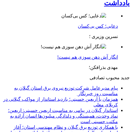
یادداشت
دعایی؛ کس بی‌کسان
نسرین وزیری ؛
انگار آش دهن سوزی هم نیست!
مهدی بذرافکن؛
جدید
محبوب
تصادفی
پیام مدیرعامل شركت توزیع نیروی برق استان گیلان به
مناسبت روز خبرنگار ‌
همزمان با اربعین حسینی؛ بازدید استاندار از مواکب گیلانی در
کربلای معلی
استاندار گیلان در پیامی به مناسبت اربعین حسینی: اربعین؛
نماد وحدت، همبستگی و دلدادگی میلیون‌ها انسان آزاده به
مکتب حسینی است
با همکاری توزیع برق گیلان و نظام مهندسی استان؛ آغاز