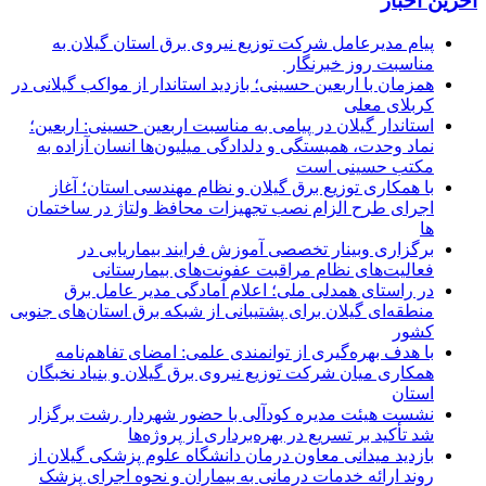
آخرین اخبار
پیام مدیرعامل شركت توزیع نیروی برق استان گیلان به
مناسبت روز خبرنگار ‌
همزمان با اربعین حسینی؛ بازدید استاندار از مواکب گیلانی در
کربلای معلی
استاندار گیلان در پیامی به مناسبت اربعین حسینی: اربعین؛
نماد وحدت، همبستگی و دلدادگی میلیون‌ها انسان آزاده به
مکتب حسینی است
با همکاری توزیع برق گیلان و نظام مهندسی استان؛ آغاز
اجرای طرح الزام نصب تجهیزات محافظ ولتاژ در ساختمان
ها
برگزاری وبینار تخصصی آموزش فرایند بیماریابی در
فعالیت‌های نظام مراقبت عفونت‌های بیمارستانی
در راستای همدلی ملی؛ اعلام آمادگی مدیر عامل برق
منطقه‌ای گیلان برای پشتیبانی از شبكه برق استان‌های جنوبی
كشور
با هدف بهره‌گیری از توانمندی علمی: امضای تفاهم‌نامه
همكاری میان شركت توزیع نیروی برق گیلان و بنیاد نخبگان
استان
نشست هیئت مدیره کودآلی با حضور شهردار رشت برگزار
شد تأکید بر تسریع در بهره‌برداری از پروژه‌ها
بازدید میدانی معاون درمان دانشگاه علوم پزشکی گیلان از
روند ارائه خدمات درمانی به بیماران و نحوه اجرای پزشک