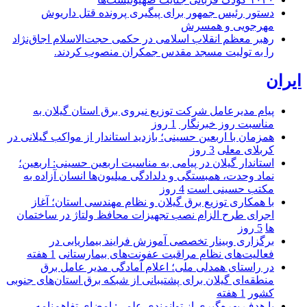
دستور رئیس جمهور برای پیگیری پرونده قتل داریوش
مهرجویی و همسرش
رهبر معظم انقلاب اسلامی در حکمی حجت‌الاسلام اجاق‌نژاد
را به تولیت مسجد مقدس جمکران منصوب کردند.
ایران
پیام مدیرعامل شركت توزیع نیروی برق استان گیلان به
مناسبت روز خبرنگار ‌
1 روز
همزمان با اربعین حسینی؛ بازدید استاندار از مواکب گیلانی در
کربلای معلی
3 روز
استاندار گیلان در پیامی به مناسبت اربعین حسینی: اربعین؛
نماد وحدت، همبستگی و دلدادگی میلیون‌ها انسان آزاده به
مکتب حسینی است
4 روز
با همکاری توزیع برق گیلان و نظام مهندسی استان؛ آغاز
اجرای طرح الزام نصب تجهیزات محافظ ولتاژ در ساختمان
ها
5 روز
برگزاری وبینار تخصصی آموزش فرایند بیماریابی در
فعالیت‌های نظام مراقبت عفونت‌های بیمارستانی
1 هفته
در راستای همدلی ملی؛ اعلام آمادگی مدیر عامل برق
منطقه‌ای گیلان برای پشتیبانی از شبكه برق استان‌های جنوبی
كشور
1 هفته
با هدف بهره‌گیری از توانمندی علمی: امضای تفاهم‌نامه