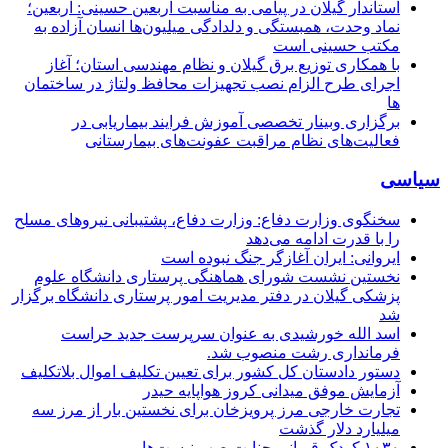
استاندار گیلان در پیامی به مناسبت اربعین حسینی: اربعین؛
نماد وحدت، همبستگی و دلدادگی میلیون‌ها انسان آزاده به
مکتب حسینی است
با همکاری توزیع برق گیلان و نظام مهندسی استان؛ آغاز
اجرای طرح الزام نصب تجهیزات محافظ ولتاژ در ساختمان
ها
برگزاری وبینار تخصصی آموزش فرایند بیماریابی در
فعالیت‌های نظام مراقبت عفونت‌های بیمارستانی
سیاسی
سخنگوی وزارت دفاع: وزارت دفاع، پشتیبانی نیرو‌های مسلح
را با قدرت ادامه می‌دهد
ایروانی: ایران آغازگر جنگ نبوده است
نخستین نشست شورای هماهنگی پرستاری دانشگاه علوم
پزشکی گیلان در دفتر مدیریت امور پرستاری دانشگاه برگزار
شد
اسد الله خورشیدی به عنوان سرپرست جدید حراست
فرمانداری رشت منصوب شد.
دستور دادستان کل کشور برای تعیین تکلیف اموال بلاتکلیف
آزمایش موفق میدانی کروز هواپایه حیدر
تجارت خارجی مرز پرویزخان برای نخستین بار از مرز سه
میلیارد دلار گذشت
۱۰۳۰ کودک قربانی جنایت صهیونیست‌ها