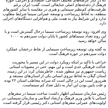
که در کنار عرصه‌های مختلف اجتماعی، اقتصادی و اجرایی، حوزه
فرهنگ از دغدغه‌های اصلی جنابعالی است، گفت: ایران برغم
ظرفیت‌های کم‌نظیر سینمایی و هنری در مقایسه با سایر کشورهای
منطقه، به لحاظ زیرساخت و توسعه عمرانی سینما شرایط مطلوب
ندارد و این شرایط نیاز به همت ملی و هم‌افزایی دستگاه‌های اجرایی
دارد.
وی افزود: روند توسعه زیرساخت سینما درحال گسترش است و با
این روند تعداد سینماهای کشور تا پایان دولت سیزدهم به ۱۰۰۰
سالن خواهد رسید.
به گفته وی، توسعه زیرساخت سینمایی از نقاط درخشان عملکرد
دولت سیزدهم در حوزه فرهنگ است.
خزاعی با تاکید بر اینکه رویکرد دولت در این‌ مسیر با محوریت
عدالت فرهنگی جدی است و این‌ مهم، حتی در مصوبات استانی
ریاست جمهوری نیز منظور شده ، خاطرنشان کرد: در این زمینه،‌
استان گیلان به لحاظ نیروی انسانی یکی از استان‌های مستعد و
هنرپرور است این در حالی است که سرانه مخاطب استان ۲۲ بوده
و علت پایین بودن این آمار به دلیل تعداد کم سینماست.
رئیس سازمان سینمایی اظهار داشت: ساخت سینما در سفرهای
استانی با تلاش وزیر فرهنگ‌ و ارشاد اسلامی و سازمان سینمایی، در
اولویت‌های عمرانی سفرهای استانی دکتر رئیسی قرار گرفته است.