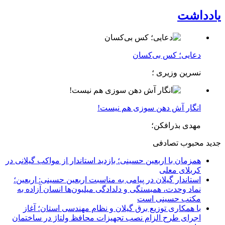
یادداشت
دعایی؛ کس بی‌کسان
نسرین وزیری ؛
انگار آش دهن سوزی هم نیست!
مهدی بذرافکن؛
جدید
محبوب
تصادفی
همزمان با اربعین حسینی؛ بازدید استاندار از مواکب گیلانی در
کربلای معلی
استاندار گیلان در پیامی به مناسبت اربعین حسینی: اربعین؛
نماد وحدت، همبستگی و دلدادگی میلیون‌ها انسان آزاده به
مکتب حسینی است
با همکاری توزیع برق گیلان و نظام مهندسی استان؛ آغاز
اجرای طرح الزام نصب تجهیزات محافظ ولتاژ در ساختمان