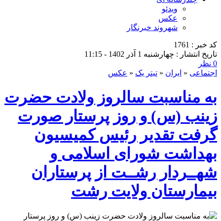
ویدئو
عکس
شهروند خبرنگار
کد خبر : 1761
تاریخ انتشار : چهارشنبه 1 آذر 1402 - 11:15
0 نظر
اجتماعی
«
ایران
«
تیتر یک
«
عکس
به مناسبت سالروز ولادت حضرت
زینب (س) و روز پرستار صورت
گرفت تقدیر رئیس کمیسیون
بهداشت شورای اسلامی و
شهــردار رشــت از پرستاران
بیمارستان ولایت رشت