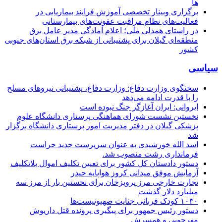
ها
برگزاری وبینار تخصصی آموزش فرایند بیماریابی در
فعالیت‌های نظام مراقبت عفونت‌های بیمارستانی
در راستای همدلی ملی؛ اعلام آمادگی مدیر عامل برق
منطقه‌ای گیلان برای پشتیبانی از شبكه برق استان‌های جنوبی
كشور
سیاسی
سخنگوی وزارت دفاع: وزارت دفاع، پشتیبانی نیرو‌های مسلح
را با قدرت ادامه می‌دهد
ایروانی: ایران آغازگر جنگ نبوده است
نخستین نشست شورای هماهنگی پرستاری دانشگاه علوم
پزشکی گیلان در دفتر مدیریت امور پرستاری دانشگاه برگزار
شد
اسد الله خورشیدی به عنوان سرپرست جدید حراست
فرمانداری رشت منصوب شد.
دستور دادستان کل کشور برای تعیین تکلیف اموال بلاتکلیف
آزمایش موفق میدانی کروز هواپایه حیدر
تجارت خارجی مرز پرویزخان برای نخستین بار از مرز سه
میلیارد دلار گذشت
۱۰۳۰ کودک قربانی جنایت صهیونیست‌ها
دستور رئیس جمهور برای پیگیری پرونده قتل داریوش
مهرجویی و همسرش