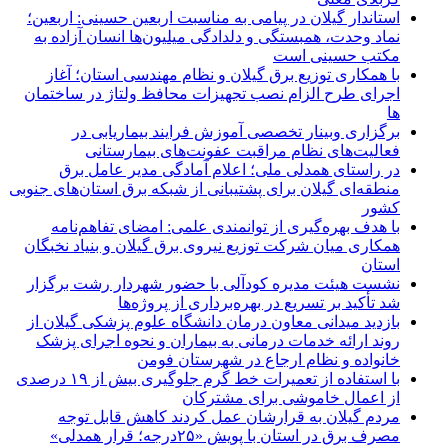
استاندار گیلان در پیامی به مناسبت اربعین حسینی: اربعین؛
نماد وحدت، همبستگی و دلدادگی میلیون‌ها انسان آزاده به
مکتب حسینی است
با همکاری توزیع برق گیلان و نظام مهندسی استان؛ آغاز
اجرای طرح الزام نصب تجهیزات محافظ ولتاژ در ساختمان
ها
برگزاری وبینار تخصصی آموزش فرایند بیماریابی در
فعالیت‌های نظام مراقبت عفونت‌های بیمارستانی
در راستای همدلی ملی؛ اعلام آمادگی مدیر عامل برق
منطقه‌ای گیلان برای پشتیبانی از شبكه برق استان‌های جنوبی
كشور
با هدف بهره‌گیری از توانمندی علمی: امضای تفاهم‌نامه
همكاری میان شركت توزیع نیروی برق گیلان و بنیاد نخبگان
استان
نشست هیئت مدیره کودآلی با حضور شهردار رشت برگزار
شد تأکید بر تسریع در بهره‌برداری از پروژه‌ها
بازدید میدانی معاون درمان دانشگاه علوم پزشکی گیلان از
روند ارائه خدمات درمانی به بیماران و نحوه اجرای پزشک
خانواده و نظام ارجاع در شهرستان فومن
با استفاده از تعمیرات خط گرم جلوگیری بیش از ۱۹ درصدی
از اعمال خاموشی برای مشتركان
مردم گیلان به قرارشان عمل کردند كاهش قابل توجه
مصرف برق در استان با پویش «۲۵درجه؛ قرار همدلی»