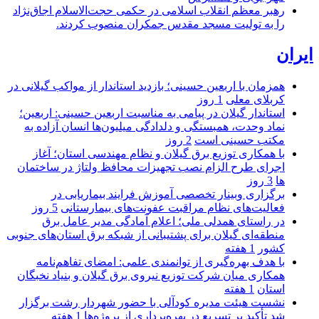
رهبر معظم انقلاب اسلامی در حکمی حجت‌الاسلام اجاق‌نژاد
را به تولیت مسجد مقدس جمکران منصوب کردند.
ایران
همزمان با اربعین حسینی؛ بازدید استاندار از مواکب گیلانی در
کربلای معلی
1 روز
استاندار گیلان در پیامی به مناسبت اربعین حسینی: اربعین؛
نماد وحدت، همبستگی و دلدادگی میلیون‌ها انسان آزاده به
مکتب حسینی است
2 روز
با همکاری توزیع برق گیلان و نظام مهندسی استان؛ آغاز
اجرای طرح الزام نصب تجهیزات محافظ ولتاژ در ساختمان
ها
3 روز
برگزاری وبینار تخصصی آموزش فرایند بیماریابی در
فعالیت‌های نظام مراقبت عفونت‌های بیمارستانی
5 روز
در راستای همدلی ملی؛ اعلام آمادگی مدیر عامل برق
منطقه‌ای گیلان برای پشتیبانی از شبكه برق استان‌های جنوبی
كشور
1 هفته
با هدف بهره‌گیری از توانمندی علمی: امضای تفاهم‌نامه
همكاری میان شركت توزیع نیروی برق گیلان و بنیاد نخبگان
استان
1 هفته
نشست هیئت مدیره کودآلی با حضور شهردار رشت برگزار
شد تأکید بر تسریع در بهره‌برداری از پروژه‌ها
1 هفته