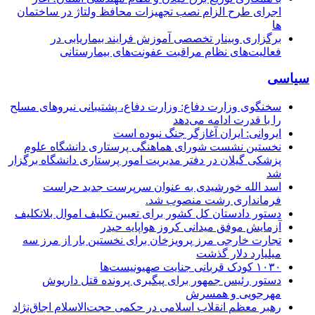
اجرای طرح الزام نصب تجهیزات محافظ ولتاژ در ساختمان
ها
برگزاری وبینار تخصصی آموزش فرایند بیماریابی در
فعالیت‌های نظام مراقبت عفونت‌های بیمارستانی
سیاسی
سخنگوی وزارت دفاع: وزارت دفاع، پشتیبانی نیرو‌های مسلح
را با قدرت ادامه می‌دهد
ایروانی: ایران آغازگر جنگ نبوده است
نخستین نشست شورای هماهنگی پرستاری دانشگاه علوم
پزشکی گیلان در دفتر مدیریت امور پرستاری دانشگاه برگزار
شد
اسد الله خورشیدی به عنوان سرپرست جدید حراست
فرمانداری رشت منصوب شد.
دستور دادستان کل کشور برای تعیین تکلیف اموال بلاتکلیف
آزمایش موفق میدانی کروز هواپایه حیدر
تجارت خارجی مرز پرویزخان برای نخستین بار از مرز سه
میلیارد دلار گذشت
۱۰۳۰ کودک قربانی جنایت صهیونیست‌ها
دستور رئیس جمهور برای پیگیری پرونده قتل داریوش
مهرجویی و همسرش
رهبر معظم انقلاب اسلامی در حکمی حجت‌الاسلام اجاق‌نژاد