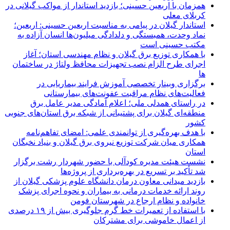
همزمان با اربعین حسینی؛ بازدید استاندار از مواکب گیلانی در
کربلای معلی
استاندار گیلان در پیامی به مناسبت اربعین حسینی: اربعین؛
نماد وحدت، همبستگی و دلدادگی میلیون‌ها انسان آزاده به
مکتب حسینی است
با همکاری توزیع برق گیلان و نظام مهندسی استان؛ آغاز
اجرای طرح الزام نصب تجهیزات محافظ ولتاژ در ساختمان
ها
برگزاری وبینار تخصصی آموزش فرایند بیماریابی در
فعالیت‌های نظام مراقبت عفونت‌های بیمارستانی
در راستای همدلی ملی؛ اعلام آمادگی مدیر عامل برق
منطقه‌ای گیلان برای پشتیبانی از شبكه برق استان‌های جنوبی
كشور
با هدف بهره‌گیری از توانمندی علمی: امضای تفاهم‌نامه
همكاری میان شركت توزیع نیروی برق گیلان و بنیاد نخبگان
استان
نشست هیئت مدیره کودآلی با حضور شهردار رشت برگزار
شد تأکید بر تسریع در بهره‌برداری از پروژه‌ها
بازدید میدانی معاون درمان دانشگاه علوم پزشکی گیلان از
روند ارائه خدمات درمانی به بیماران و نحوه اجرای پزشک
خانواده و نظام ارجاع در شهرستان فومن
با استفاده از تعمیرات خط گرم جلوگیری بیش از ۱۹ درصدی
از اعمال خاموشی برای مشتركان