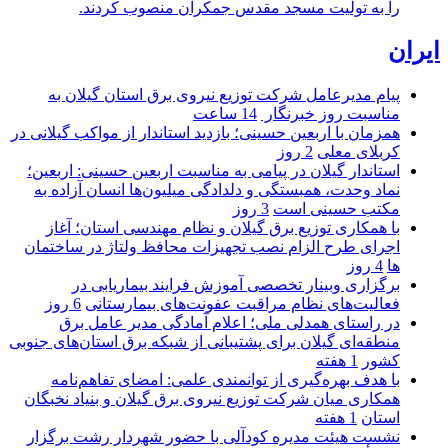
را به تولیت مسجد مقدس جمکران منصوب کردند.
ایران
پیام مدیرعامل شركت توزیع نیروی برق استان گیلان به
مناسبت روز خبرنگار ‌
14 ساعت
همزمان با اربعین حسینی؛ بازدید استاندار از مواکب گیلانی در
کربلای معلی
2 روز
استاندار گیلان در پیامی به مناسبت اربعین حسینی: اربعین؛
نماد وحدت، همبستگی و دلدادگی میلیون‌ها انسان آزاده به
مکتب حسینی است
3 روز
با همکاری توزیع برق گیلان و نظام مهندسی استان؛ آغاز
اجرای طرح الزام نصب تجهیزات محافظ ولتاژ در ساختمان
ها
4 روز
برگزاری وبینار تخصصی آموزش فرایند بیماریابی در
فعالیت‌های نظام مراقبت عفونت‌های بیمارستانی
6 روز
در راستای همدلی ملی؛ اعلام آمادگی مدیر عامل برق
منطقه‌ای گیلان برای پشتیبانی از شبكه برق استان‌های جنوبی
كشور
1 هفته
با هدف بهره‌گیری از توانمندی علمی: امضای تفاهم‌نامه
همكاری میان شركت توزیع نیروی برق گیلان و بنیاد نخبگان
استان
1 هفته
نشست هیئت مدیره کودآلی با حضور شهردار رشت برگزار