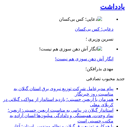
یادداشت
دعایی؛ کس بی‌کسان
نسرین وزیری ؛
انگار آش دهن سوزی هم نیست!
مهدی بذرافکن؛
جدید
محبوب
تصادفی
پیام مدیرعامل شركت توزیع نیروی برق استان گیلان به
مناسبت روز خبرنگار ‌
همزمان با اربعین حسینی؛ بازدید استاندار از مواکب گیلانی در
کربلای معلی
استاندار گیلان در پیامی به مناسبت اربعین حسینی: اربعین؛
نماد وحدت، همبستگی و دلدادگی میلیون‌ها انسان آزاده به
مکتب حسینی است
با همکاری توزیع برق گیلان و نظام مهندسی استان؛ آغاز