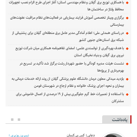
با همکاری توزیع برق گیلان و نظام مهندسی استان؛ آغاز اجرای طرح الزام نصب تجهیزات
محافظ ولتاژ در ساختمان ها
برگزاری وبینار تخصصی آموزش فرایند بیماریابی در فعالیت‌های نظام مراقبت عفونت‌های
بیمارستانی
در راستای همدلی ملی؛ اعلام آمادگی مدیر عامل برق منطقه‌ای گیلان برای پشتیبانی از
شبكه برق استان‌های جنوبی كشور
با هدف بهره‌گیری از توانمندی علمی: امضای تفاهم‌نامه همكاری میان شركت توزیع
نیروی برق گیلان و بنیاد نخبگان استان
نشست هیئت مدیره کودآلی با حضور شهردار رشت برگزار شد تأکید بر تسریع در
بهره‌برداری از پروژه‌ها
بازدید میدانی معاون درمان دانشگاه علوم پزشکی گیلان از روند ارائه خدمات درمانی به
بیماران و نحوه اجرای پزشک خانواده و نظام ارجاع در شهرستان فومن
با استفاده از تعمیرات خط گرم جلوگیری بیش از ۱۹ درصدی از اعمال خاموشی برای
مشتركان
یادداشت
دعایی؛ کس بی‌کسان
نسرین وزیری ؛