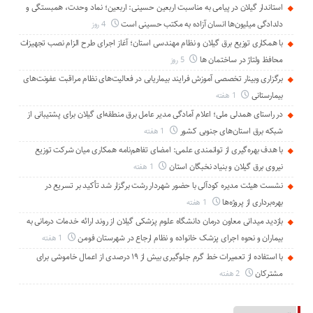
استاندار گیلان در پیامی به مناسبت اربعین حسینی: اربعین؛ نماد وحدت، همبستگی و
دلدادگی میلیون‌ها انسان آزاده به مکتب حسینی است
4 روز
با همکاری توزیع برق گیلان و نظام مهندسی استان؛ آغاز اجرای طرح الزام نصب تجهیزات
محافظ ولتاژ در ساختمان ها
5 روز
برگزاری وبینار تخصصی آموزش فرایند بیماریابی در فعالیت‌های نظام مراقبت عفونت‌های
بیمارستانی
1 هفته
در راستای همدلی ملی؛ اعلام آمادگی مدیر عامل برق منطقه‌ای گیلان برای پشتیبانی از
شبكه برق استان‌های جنوبی كشور
1 هفته
با هدف بهره‌گیری از توانمندی علمی: امضای تفاهم‌نامه همكاری میان شركت توزیع
نیروی برق گیلان و بنیاد نخبگان استان
1 هفته
نشست هیئت مدیره کودآلی با حضور شهردار رشت برگزار شد تأکید بر تسریع در
بهره‌برداری از پروژه‌ها
1 هفته
بازدید میدانی معاون درمان دانشگاه علوم پزشکی گیلان از روند ارائه خدمات درمانی به
بیماران و نحوه اجرای پزشک خانواده و نظام ارجاع در شهرستان فومن
1 هفته
با استفاده از تعمیرات خط گرم جلوگیری بیش از ۱۹ درصدی از اعمال خاموشی برای
مشتركان
2 هفته