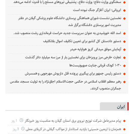
سخنگوی وزارت دفاع: وزارت دفاع، پشتیبانی نیرو‌های مسلح را با قدرت ادامه می‌دهد
ایروانی: ایران آغازگر جنگ نبوده است
نخستین نشست شورای هماهنگی پرستاری دانشگاه علوم پزشکی گیلان در دفتر
مدیریت امور پرستاری دانشگاه برگزار شد
اسد الله خورشیدی به عنوان سرپرست جدید حراست فرمانداری رشت منصوب شد.
دستور دادستان کل کشور برای تعیین تکلیف اموال بلاتکلیف
آزمایش موفق میدانی کروز هواپایه حیدر
تجارت خارجی مرز پرویزخان برای نخستین بار از مرز سه میلیارد دلار گذشت
۱۰۳۰ کودک قربانی جنایت صهیونیست‌ها
دستور رئیس جمهور برای پیگیری پرونده قتل داریوش مهرجویی و همسرش
رهبر معظم انقلاب اسلامی در حکمی حجت‌الاسلام اجاق‌نژاد را به تولیت مسجد مقدس
جمکران منصوب کردند.
ایران
پیام مدیرعامل شركت توزیع نیروی برق استان گیلان به مناسبت روز خبرنگار ‌
1 روز
همزمان با اربعین حسینی؛ بازدید استاندار از مواکب گیلانی در کربلای معلی
3 روز