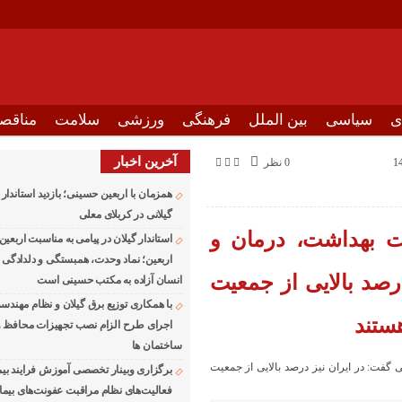
ی
سیاسی
بین الملل
فرهنگی
ورزشی
سلامت
مناقصه
آخرین اخبار
0 نظر
همزمان با اربعین حسینی؛ بازدید استاندار
گیلانی در کربلای معلی
ت بهداشت، درمان و
استاندار گیلان در پیامی به مناسبت اربعی
اربعین؛ نماد وحدت، همبستگی و دلدادگی م
صد بالایی از جمعیت
انسان آزاده به مکتب حسینی است
با همکاری توزیع برق گیلان و نظام مهندسی
هستند
اجرای طرح الزام نصب تجهیزات محافظ ول
ساختمان ها
برگزاری وبینار تخصصی آموزش فرایند بیما
فعالیت‌های نظام مراقبت عفونت‌های بیما