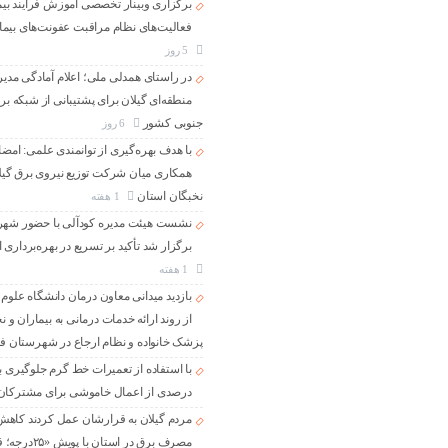
برگزاری وبینار تخصصی آموزش فرایند بیما
فعالیت‌های نظام مراقبت عفونت‌های بیما
5 روز
در راستای همدلی ملی؛ اعلام آمادگی مدی
منطقه‌ای گیلان برای پشتیبانی از شبكه بر
جنوبی كشور
6 روز
با هدف بهره‌گیری از توانمندی علمی: امضای
همكاری میان شركت توزیع نیروی برق گیلان
نخبگان استان
1 هفته
نشست هیئت مدیره کودآلی با حضور شه
برگزار شد تأکید بر تسریع در بهره‌برداری از
1 هفته
بازدید میدانی معاون درمان دانشگاه علوم
از روند ارائه خدمات درمانی به بیماران و ن
پزشک خانواده و نظام ارجاع در شهرستان ف
درصدی از اعمال خاموشی برای مشتركان
مردم گیلان به قرارشان عمل کردند كاهش 
مصرف برق در استان با پویش «۲۵درجه؛ قرار همدلی»