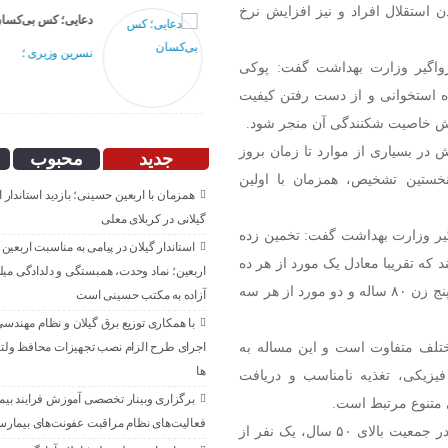
ن استقلال افراد و نیز افزایش نرخ
انگار آش دهن سوزی هم
دعایی؛ کس بی‌کسا
نیست!
نسرین وزیری ؛
رواگیر وزارت بهداشت گفت: پوکی
مهدی بذرافکن؛
ده استخوانی و از دست رفتن کیفیت
ایش خاصیت شکنندگی آن منجر شود.
 در بسیاری از موارد تا زمان بروز
جدید
محبوب
خستین تشخیص، همزمان با اولین
همزمان با اربعین حسینی؛ بازدید استاندار 
گیلانی در کربلای معلی
گیر وزارت بهداشت گفت: تخمین زده
استاندار گیلان در پیامی به مناسبت اربعین
ن باشند که تقریبا معادل یک مورد از هر ده
اربعین؛ نماد وحدت، همبستگی و دلدادگی میلی
زن ۶۰ ساله، یک مورد از هر پنج زن ۷۰ ساله، دو مورد از هر پنج زن ۸۰ ساله و دو مورد از هر سه
آزاده به مکتب حسینی است
با همکاری توزیع برق گیلان و نظام مهندسی
تلف متفاوت است و این مساله به
اجرای طرح الزام نصب تجهیزات محافظ ولتا
ها
فیزیکی، تغذیه نامناسب و دریافت
برگزاری وبینار تخصصی آموزش فرایند بیما
فعالیت‌های نظام مراقبت عفونت‌های بیمارس
رئیس اداره اسکلتی، عضلانی وزارت بهداشت با بیان این که در جمعیت بالای ۵۰ سال، یک نفر از