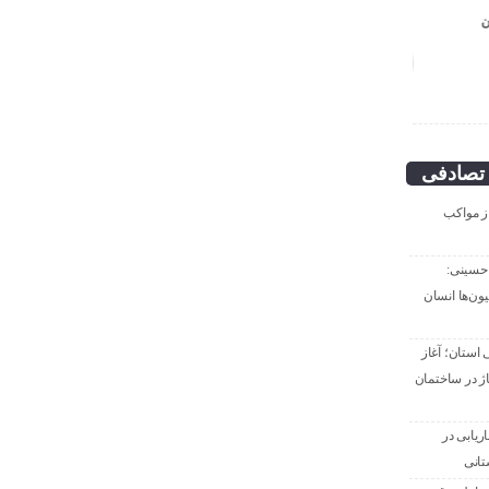
ن
انگار آش دهن سوزی هم
نیست!
مهدی بذرافکن؛
تصادفی
از مواکب
 حسینی:
ون‌ها انسان
 استان؛ آغاز
ژ در ساختمان
ریابی در
تانی