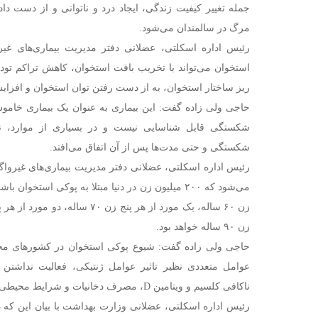
جمله تغییر کیفیت زندگی، ایجاد درد و ناتوانی و از دست داد
دعایی؛ کس بی‌کسان
مرگ در سالمندان می‌شود.
نسرین وزیری ؛
رئیس اداره اسکلتی، عضلانی دفتر مدیریت بیماری‌های غی
استخوان می‌تواند با تخریب بافت استخوان، کاهش تراکم تو
ریز ساختار استخوان، به از دست رفتن توان استخوان و افز
حاجی ولی زاده گفت: این بیماری به عنوان یک بیماری خاموش
شکستگی قابل شناسایی نیست و در بسیاری از موارد، ن
شکستگی و حتی مدت‌ها پس از آن اتفاق می‌افتد.
رئیس اداره اسکلتی، عضلانی دفتر مدیریت بیماری‌های غیروا
می‌شود که ۲۰۰ میلیون زن در دنیا مبتلا به پوکی استخوا
زن ۹۰ ساله خواهد بود.
حاجی ولی زاده گفت: شیوع پوکی استخوان در کشور‌های مخ
عوامل متعددی نظیر تاثیر عوامل ژنتیکی، فعالیت نداشتن 
ناکافی کلسیم و ویتامین D، مصرف دخانیات و شرایط محیطی متنوع مرتبط است.