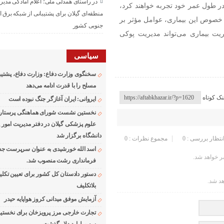
در راستای همدلی ملی؛ اعلام آمادگی مدیر
ئوپروتیک را در طول عمر خود تجربه خواهند کرد،
منطقه‌ای گیلان برای پشتیبانی از شبكه برق ا
خصوص این بیماری، عوامل مؤثر بر
جنوبی كشور
یت بیماری می‌تواند مدیریت پوکی
سیاسی
سخنگوی وزارت دفاع: وزارت دفاع، پشتیبا
مسلح را با قدرت ادامه می‌دهد
نک کوتاه
ایروانی: ایران آغازگر جنگ نبوده است
نخستین نشست شورای هماهنگی پرستاری
علوم پزشکی گیلان در دفتر مدیریت امور 
دانشگاه برگزار شد
انتظار بررسی : 0
مجموع نظرات : 0
اسد الله خورشیدی به عنوان سرپرست ج
 خواهد شد.
فرمانداری رشت منصوب شد.
دستور دادستان کل کشور برای تعیین تکلی
هد شد.
بلاتکلیف
آزمایش موفق میدانی کروز هواپایه حیدر
تجارت خارجی مرز پرویزخان برای نخستین 