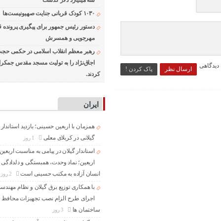
سه میلیارد دلار گذشت
۱۰۳۰ کودک قربانی جنایت صهیونیست‌ها
دستور رئیس جمهور برای پیگیری پرونده 
مهرجویی و همسرش
رهبر معظم انقلاب اسلامی در حکمی حجت‌
اجاق‌نژاد را به تولیت مسجد مقدس جمک
 دیدگاهی
ارسال نظر
پاک کردن !
کردند.
ایران
همزمان با اربعین حسینی؛ بازدید استاندار
گیلانی در کربلای معلی
1 روز
استاندار گیلان در پیامی به مناسبت اربعی
اربعین؛ نماد وحدت، همبستگی و دلدادگی م
انسان آزاده به مکتب حسینی است
2 روز
با همکاری توزیع برق گیلان و نظام مهندسی
اجرای طرح الزام نصب تجهیزات محافظ ول
ساختمان ها
3 روز