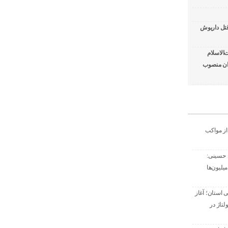
قتل داریوش
الاسلام
ران منصوب
 از مواکب
ن حسینی:
یلیون‌ها
 استان؛ آغاز
تاژ در