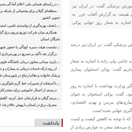
در راستای همدلی ملی؛ اعلام آمادگی مدی
موزش پزشکی گفت: در ایران نیز
منطقه‌ای گیلان برای پشتیبانی از شبكه بر
ن هستند. به گزارش آفتاب خزر به
جنوبی كشور
اشاره به شعار روز جهانی پوکی
با هدف بهره‌گیری از توانمندی علمی: امضای
خوان بیماری
همكاری میان شركت توزیع نیروی برق گیلان
نخبگان استان
ش پزشکی گفت: در ایران نیز درصد
نشست هیئت مدیره کودآلی با حضور شه
برگزار شد تأکید بر تسریع در بهره‌برداری از
 حاجی ولی زاده با اشاره به شعار
بازدید میدانی معاون درمان دانشگاه علوم
از روند ارائه خدمات درمانی به بیماران و ن
سازیم گفت: پوکی استخوان بیماری
پزشک خانواده و نظام ارجاع در شهرستان ف
گیر وزارت بهداشت با اشاره به روز
درصدی از اعمال خاموشی برای مشتركان
هر تا ۵ آبان برگزار می‌شود، گفت: پوکی استخوان به عنوان
مردم گیلان به قرارشان عمل کردند كاهش 
یماری‌های مزمن و تهدید اقتصادی،
مصرف برق در استان با پویش «۲۵درجه؛ قرار همدلی»
‌گیری جهانی شده است.
که با توجه به کاهش کیفیت و کمیت
یادداشت
خ می‌دهند منجر به عوارض زیادی از