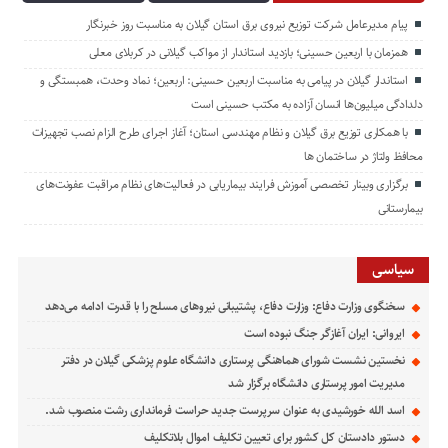
پیام مدیرعامل شركت توزیع نیروی برق استان گیلان به مناسبت روز خبرنگار ‌
همزمان با اربعین حسینی؛ بازدید استاندار از مواکب گیلانی در کربلای معلی
استاندار گیلان در پیامی به مناسبت اربعین حسینی: اربعین؛ نماد وحدت، همبستگی و
دلدادگی میلیون‌ها انسان آزاده به مکتب حسینی است
با همکاری توزیع برق گیلان و نظام مهندسی استان؛ آغاز اجرای طرح الزام نصب تجهیزات
محافظ ولتاژ در ساختمان ها
برگزاری وبینار تخصصی آموزش فرایند بیماریابی در فعالیت‌های نظام مراقبت عفونت‌های
بیمارستانی
سیاسی
سخنگوی وزارت دفاع: وزارت دفاع، پشتیبانی نیرو‌های مسلح را با قدرت ادامه می‌دهد
ایروانی: ایران آغازگر جنگ نبوده است
نخستین نشست شورای هماهنگی پرستاری دانشگاه علوم پزشکی گیلان در دفتر
مدیریت امور پرستاری دانشگاه برگزار شد
اسد الله خورشیدی به عنوان سرپرست جدید حراست فرمانداری رشت منصوب شد.
دستور دادستان کل کشور برای تعیین تکلیف اموال بلاتکلیف