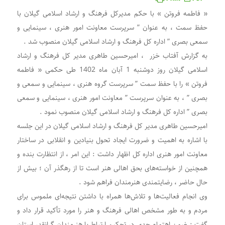
اسلامی گیلان روز دوشنبه
« فاطمه فروتن » با حکم مدیرکل فرهنگ و ارشاد اسلامی گیلان با
حفظ سمت ، به عنوان ” سرپرست معاونت امور هنری ، سینمایی و
سمعی بصری ” اداره کل فرهنگ و ارشاد اسلامی گیلان منصوب شد .
به گزارش آفتاب خزر ، امیرحسین طاهری مدیر کل فرهنگ و ارشاد
اسلامی گیلان روز دوشنبه 1 آبان ماه 1402 طی حکمی « فاطمه
فروتن » را با حفظ سمت ” سرپرست گروه هنری ، سینمایی و سمعی و
بصری ” ، به عنوان سرپرست ” معاونت امور هنری ، سینمایی و سمعی
بصری ” اداره کل فرهنگ و ارشاد اسلامی گیلان منصوب نمود .
امیرحسین طاهری مدیر کل فرهنگ و ارشاد اسلامی گیلان در این جلسه
با اشاره به اهمیت و ضرورت ایجاد تحول بنیادین و انقلابی در ساختار
معاونت امور هنری اداره کل اظهار داشت : این امر ، از انتظارت بنده و
همچنین از خواسته‌های بحق اهالی هنر است تا از رهگذر آن ؛ بیش از
حال حاضر ، رضایتمندی هنرمندان فراهم شود .
وی انجام فعالیت‌ها و تلاش‌ها همراه با داشتن نتیجه‌ای ملموس برای
مردم و به طور مشخص اهالی فرهنگ و هنر را مورد تأکید قرار داد و
گفت : ضمن اهتمام جدی در تحکیم ارتباط با هنرمندان گرانقدر استان