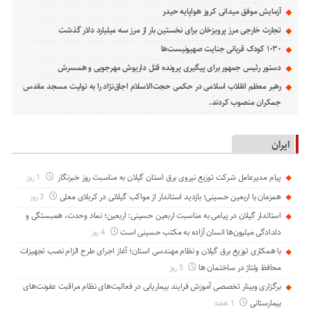
آزمایش موفق میدانی کروز هواپایه حیدر
تجارت خارجی مرز پرویزخان برای نخستین بار از مرز سه میلیارد دلار گذشت
۱۰۳۰ کودک قربانی جنایت صهیونیست‌ها
دستور رئیس جمهور برای پیگیری پرونده قتل داریوش مهرجویی و همسرش
رهبر معظم انقلاب اسلامی در حکمی حجت‌الاسلام اجاق‌نژاد را به تولیت مسجد مقدس
جمکران منصوب کردند.
ایران
پیام مدیرعامل شركت توزیع نیروی برق استان گیلان به مناسبت روز خبرنگار ‌
1 روز
همزمان با اربعین حسینی؛ بازدید استاندار از مواکب گیلانی در کربلای معلی
3 روز
استاندار گیلان در پیامی به مناسبت اربعین حسینی: اربعین؛ نماد وحدت، همبستگی و
دلدادگی میلیون‌ها انسان آزاده به مکتب حسینی است
4 روز
با همکاری توزیع برق گیلان و نظام مهندسی استان؛ آغاز اجرای طرح الزام نصب تجهیزات
محافظ ولتاژ در ساختمان ها
5 روز
برگزاری وبینار تخصصی آموزش فرایند بیماریابی در فعالیت‌های نظام مراقبت عفونت‌های
بیمارستانی
1 هفته