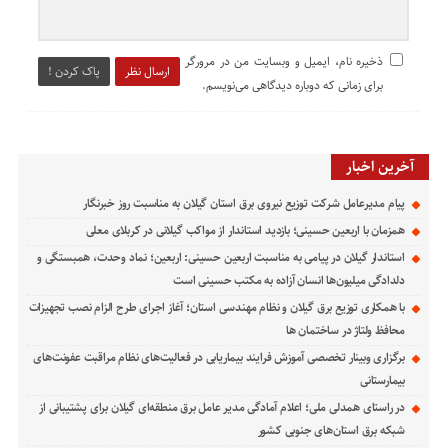
ذخیره نام، ایمیل و وبسایت من در مرورگر
ارسال نظر
پاک کردن !
برای زمانی که دوباره دیدگاهی می‌نویسم.
آخرین اخبار
پیام مدیرعامل شركت توزیع نیروی برق استان گیلان به مناسبت روز خبرنگار ‌
همزمان با اربعین حسینی؛ بازدید استاندار از مواکب گیلانی در کربلای معلی
استاندار گیلان در پیامی به مناسبت اربعین حسینی: اربعین؛ نماد وحدت، همبستگی و
دلدادگی میلیون‌ها انسان آزاده به مکتب حسینی است
با همکاری توزیع برق گیلان و نظام مهندسی استان؛ آغاز اجرای طرح الزام نصب تجهیزات
محافظ ولتاژ در ساختمان ها
برگزاری وبینار تخصصی آموزش فرایند بیماریابی در فعالیت‌های نظام مراقبت عفونت‌های
بیمارستانی
در راستای همدلی ملی؛ اعلام آمادگی مدیر عامل برق منطقه‌ای گیلان برای پشتیبانی از
شبكه برق استان‌های جنوبی كشور