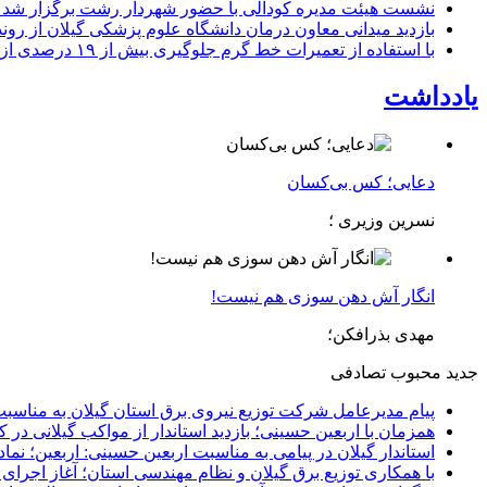
نشست هیئت مدیره کودآلی با حضور شهردار رشت برگزار شد تأکید
بازدید میدانی معاون درمان دانشگاه علوم پزشکی گیلان از رون
با استفاده از تعمیرات خط گرم جلوگیری بیش از ۱۹ درصدی از اعمال خاموشی برای مشتركان
یادداشت
دعایی؛ کس بی‌کسان
نسرین وزیری ؛
انگار آش دهن سوزی هم نیست!
مهدی بذرافکن؛
جدید
محبوب
تصادفی
پیام مدیرعامل شركت توزیع نیروی برق استان گیلان به مناسبت 
همزمان با اربعین حسینی؛ بازدید استاندار از مواکب گیلانی در 
استاندار گیلان در پیامی به مناسبت اربعین حسینی: اربعین؛ ن
با همکاری توزیع برق گیلان و نظام مهندسی استان؛ آغاز اجرا