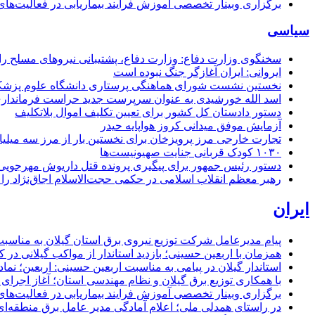
برگزاری وبینار تخصصی آموزش فرایند بیماریابی در فعالیت‌ها
سیاسی
سخنگوی وزارت دفاع: وزارت دفاع، پشتیبانی نیرو‌های مسلح را 
ایروانی: ایران آغازگر جنگ نبوده است
نخستین نشست شورای هماهنگی پرستاری دانشگاه علوم پزشکی گ
اسد الله خورشیدی به عنوان سرپرست جدید حراست فرماند
دستور دادستان کل کشور برای تعیین تکلیف اموال بلاتکلیف
آزمایش موفق میدانی کروز هواپایه حیدر
تجارت خارجی مرز پرویزخان برای نخستین بار از مرز سه میلیا
۱۰۳۰ کودک قربانی جنایت صهیونیست‌ها
دستور رئیس جمهور برای پیگیری پرونده قتل داریوش مهرجو
رهبر معظم انقلاب اسلامی در حکمی حجت‌الاسلام اجاق‌نژاد 
ایران
پیام مدیرعامل شركت توزیع نیروی برق استان گیلان به مناسبت 
همزمان با اربعین حسینی؛ بازدید استاندار از مواکب گیلانی در 
استاندار گیلان در پیامی به مناسبت اربعین حسینی: اربعین؛ ن
با همکاری توزیع برق گیلان و نظام مهندسی استان؛ آغاز اجرا
برگزاری وبینار تخصصی آموزش فرایند بیماریابی در فعالیت‌ها
در راستای همدلی ملی؛ اعلام آمادگی مدیر عامل برق منطقه‌ای 