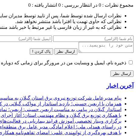
مجموع نظرات : 0
در انتظار بررسی : 0
انتشار یافته : 0
نظرات ارسال شده توسط شما، پس از تایید توسط مدیران سای
نظراتی که حاوی تهمت یا افترا باشد منتشر نخواهد شد.
نظراتی که به غیر از زبان فارسی یا غیر مرتبط با خبر باشد منت
ارسال نظر
پاک کردن !
ذخیره نام، ایمیل و وبسایت من در مرورگر برای زمانی که دوباره 
آخرین اخبار
پیام مدیرعامل شركت توزیع نیروی برق استان گیلان به مناسبت 
همزمان با اربعین حسینی؛ بازدید استاندار از مواکب گیلانی در 
استاندار گیلان در پیامی به مناسبت اربعین حسینی: اربعین؛ ن
با همکاری توزیع برق گیلان و نظام مهندسی استان؛ آغاز اجرا
برگزاری وبینار تخصصی آموزش فرایند بیماریابی در فعالیت‌ها
در راستای همدلی ملی؛ اعلام آمادگی مدیر عامل برق منطقه‌ای 
با هدف بهره‌گیری از توانمندی علمی: امضای تفاهم‌نامه همكاری