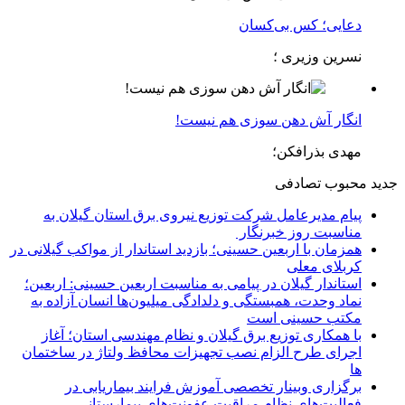
دعایی؛ کس بی‌کسان
نسرین وزیری ؛
انگار آش دهن سوزی هم نیست!
مهدی بذرافکن؛
جدید
محبوب
تصادفی
پیام مدیرعامل شركت توزیع نیروی برق استان گیلان به
مناسبت روز خبرنگار ‌
همزمان با اربعین حسینی؛ بازدید استاندار از مواکب گیلانی در
کربلای معلی
استاندار گیلان در پیامی به مناسبت اربعین حسینی: اربعین؛
نماد وحدت، همبستگی و دلدادگی میلیون‌ها انسان آزاده به
مکتب حسینی است
با همکاری توزیع برق گیلان و نظام مهندسی استان؛ آغاز
اجرای طرح الزام نصب تجهیزات محافظ ولتاژ در ساختمان
ها
برگزاری وبینار تخصصی آموزش فرایند بیماریابی در
فعالیت‌های نظام مراقبت عفونت‌های بیمارستانی