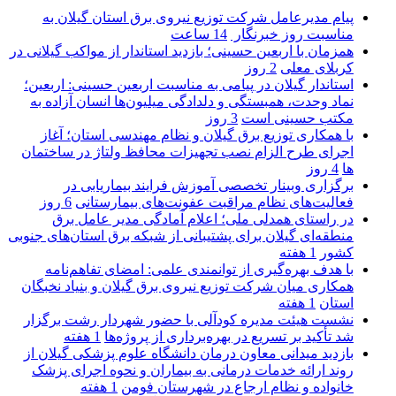
پیام مدیرعامل شركت توزیع نیروی برق استان گیلان به
مناسبت روز خبرنگار ‌
14 ساعت
همزمان با اربعین حسینی؛ بازدید استاندار از مواکب گیلانی در
کربلای معلی
2 روز
استاندار گیلان در پیامی به مناسبت اربعین حسینی: اربعین؛
نماد وحدت، همبستگی و دلدادگی میلیون‌ها انسان آزاده به
مکتب حسینی است
3 روز
با همکاری توزیع برق گیلان و نظام مهندسی استان؛ آغاز
اجرای طرح الزام نصب تجهیزات محافظ ولتاژ در ساختمان
ها
4 روز
برگزاری وبینار تخصصی آموزش فرایند بیماریابی در
فعالیت‌های نظام مراقبت عفونت‌های بیمارستانی
6 روز
در راستای همدلی ملی؛ اعلام آمادگی مدیر عامل برق
منطقه‌ای گیلان برای پشتیبانی از شبكه برق استان‌های جنوبی
كشور
1 هفته
با هدف بهره‌گیری از توانمندی علمی: امضای تفاهم‌نامه
همكاری میان شركت توزیع نیروی برق گیلان و بنیاد نخبگان
استان
1 هفته
نشست هیئت مدیره کودآلی با حضور شهردار رشت برگزار
شد تأکید بر تسریع در بهره‌برداری از پروژه‌ها
1 هفته
بازدید میدانی معاون درمان دانشگاه علوم پزشکی گیلان از
روند ارائه خدمات درمانی به بیماران و نحوه اجرای پزشک
خانواده و نظام ارجاع در شهرستان فومن
1 هفته