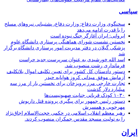
سیاسی
سخنگوی وزارت دفاع: وزارت دفاع، پشتیبانی نیرو‌های مسلح
را با قدرت ادامه می‌دهد
ایروانی: ایران آغازگر جنگ نبوده است
نخستین نشست شورای هماهنگی پرستاری دانشگاه علوم
پزشکی گیلان در دفتر مدیریت امور پرستاری دانشگاه برگزار
شد
اسد الله خورشیدی به عنوان سرپرست جدید حراست
فرمانداری رشت منصوب شد.
دستور دادستان کل کشور برای تعیین تکلیف اموال بلاتکلیف
آزمایش موفق میدانی کروز هواپایه حیدر
تجارت خارجی مرز پرویزخان برای نخستین بار از مرز سه
میلیارد دلار گذشت
۱۰۳۰ کودک قربانی جنایت صهیونیست‌ها
دستور رئیس جمهور برای پیگیری پرونده قتل داریوش
مهرجویی و همسرش
رهبر معظم انقلاب اسلامی در حکمی حجت‌الاسلام اجاق‌نژاد
را به تولیت مسجد مقدس جمکران منصوب کردند.
ایران