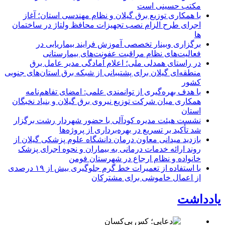
مکتب حسینی است
با همکاری توزیع برق گیلان و نظام مهندسی استان؛ آغاز
اجرای طرح الزام نصب تجهیزات محافظ ولتاژ در ساختمان
ها
برگزاری وبینار تخصصی آموزش فرایند بیماریابی در
فعالیت‌های نظام مراقبت عفونت‌های بیمارستانی
در راستای همدلی ملی؛ اعلام آمادگی مدیر عامل برق
منطقه‌ای گیلان برای پشتیبانی از شبكه برق استان‌های جنوبی
كشور
با هدف بهره‌گیری از توانمندی علمی: امضای تفاهم‌نامه
همكاری میان شركت توزیع نیروی برق گیلان و بنیاد نخبگان
استان
نشست هیئت مدیره کودآلی با حضور شهردار رشت برگزار
شد تأکید بر تسریع در بهره‌برداری از پروژه‌ها
بازدید میدانی معاون درمان دانشگاه علوم پزشکی گیلان از
روند ارائه خدمات درمانی به بیماران و نحوه اجرای پزشک
خانواده و نظام ارجاع در شهرستان فومن
با استفاده از تعمیرات خط گرم جلوگیری بیش از ۱۹ درصدی
از اعمال خاموشی برای مشتركان
یادداشت