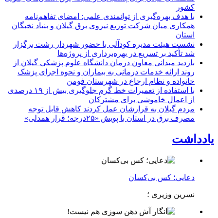
كشور
با هدف بهره‌گیری از توانمندی علمی: امضای تفاهم‌نامه
همكاری میان شركت توزیع نیروی برق گیلان و بنیاد نخبگان
استان
نشست هیئت مدیره کودآلی با حضور شهردار رشت برگزار
شد تأکید بر تسریع در بهره‌برداری از پروژه‌ها
بازدید میدانی معاون درمان دانشگاه علوم پزشکی گیلان از
روند ارائه خدمات درمانی به بیماران و نحوه اجرای پزشک
خانواده و نظام ارجاع در شهرستان فومن
با استفاده از تعمیرات خط گرم جلوگیری بیش از ۱۹ درصدی
از اعمال خاموشی برای مشتركان
مردم گیلان به قرارشان عمل کردند كاهش قابل توجه
مصرف برق در استان با پویش «۲۵درجه؛ قرار همدلی»
یادداشت
دعایی؛ کس بی‌کسان
نسرین وزیری ؛