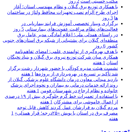
مکتب حسینی است
2 روز
با همکاری توزیع برق گیلان و نظام مهندسی استان؛ آغاز
اجرای طرح الزام نصب تجهیزات محافظ ولتاژ در ساختمان
ها
3 روز
برگزاری وبینار تخصصی آموزش فرایند بیماریابی در
فعالیت‌های نظام مراقبت عفونت‌های بیمارستانی
5 روز
در راستای همدلی ملی؛ اعلام آمادگی مدیر عامل برق
منطقه‌ای گیلان برای پشتیبانی از شبكه برق استان‌های جنوبی
كشور
6 روز
با هدف بهره‌گیری از توانمندی علمی: امضای تفاهم‌نامه
همكاری میان شركت توزیع نیروی برق گیلان و بنیاد نخبگان
استان
1 هفته
نشست هیئت مدیره کودآلی با حضور شهردار رشت برگزار
شد تأکید بر تسریع در بهره‌برداری از پروژه‌ها
1 هفته
بازدید میدانی معاون درمان دانشگاه علوم پزشکی گیلان از
روند ارائه خدمات درمانی به بیماران و نحوه اجرای پزشک
خانواده و نظام ارجاع در شهرستان فومن
1 هفته
با استفاده از تعمیرات خط گرم جلوگیری بیش از ۱۹ درصدی
از اعمال خاموشی برای مشتركان
1 هفته
مردم گیلان به قرارشان عمل کردند كاهش قابل توجه
مصرف برق در استان با پویش «۲۵درجه؛ قرار همدلی»
1
هفته
تصویر روز