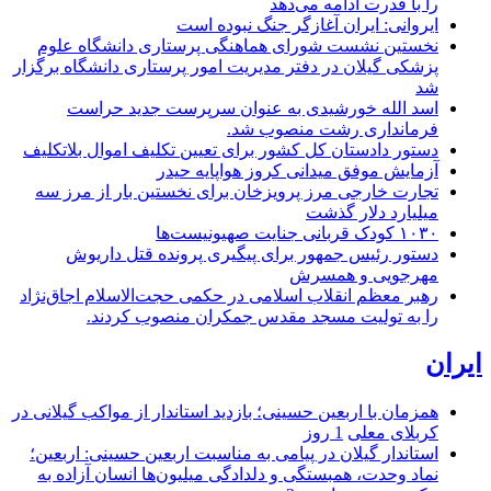
را با قدرت ادامه می‌دهد
ایروانی: ایران آغازگر جنگ نبوده است
نخستین نشست شورای هماهنگی پرستاری دانشگاه علوم
پزشکی گیلان در دفتر مدیریت امور پرستاری دانشگاه برگزار
شد
اسد الله خورشیدی به عنوان سرپرست جدید حراست
فرمانداری رشت منصوب شد.
دستور دادستان کل کشور برای تعیین تکلیف اموال بلاتکلیف
آزمایش موفق میدانی کروز هواپایه حیدر
تجارت خارجی مرز پرویزخان برای نخستین بار از مرز سه
میلیارد دلار گذشت
۱۰۳۰ کودک قربانی جنایت صهیونیست‌ها
دستور رئیس جمهور برای پیگیری پرونده قتل داریوش
مهرجویی و همسرش
رهبر معظم انقلاب اسلامی در حکمی حجت‌الاسلام اجاق‌نژاد
را به تولیت مسجد مقدس جمکران منصوب کردند.
ایران
همزمان با اربعین حسینی؛ بازدید استاندار از مواکب گیلانی در
کربلای معلی
1 روز
استاندار گیلان در پیامی به مناسبت اربعین حسینی: اربعین؛
نماد وحدت، همبستگی و دلدادگی میلیون‌ها انسان آزاده به