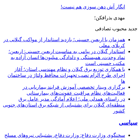
انگار آش دهن سوزی هم نیست!
مهدی بذرافکن؛
جدید
محبوب
تصادفی
همزمان با اربعین حسینی؛ بازدید استاندار از مواکب گیلانی در
کربلای معلی
استاندار گیلان در پیامی به مناسبت اربعین حسینی: اربعین؛
نماد وحدت، همبستگی و دلدادگی میلیون‌ها انسان آزاده به
مکتب حسینی است
با همکاری توزیع برق گیلان و نظام مهندسی استان؛ آغاز
اجرای طرح الزام نصب تجهیزات محافظ ولتاژ در ساختمان
ها
برگزاری وبینار تخصصی آموزش فرایند بیماریابی در
فعالیت‌های نظام مراقبت عفونت‌های بیمارستانی
در راستای همدلی ملی؛ اعلام آمادگی مدیر عامل برق
منطقه‌ای گیلان برای پشتیبانی از شبكه برق استان‌های جنوبی
كشور
سیاسی
سخنگوی وزارت دفاع: وزارت دفاع، پشتیبانی نیرو‌های مسلح