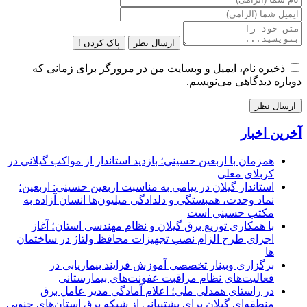
ارسال نظر
پاک کردن !
ذخیره نام، ایمیل و وبسایت من در مرورگر برای زمانی که
دوباره دیدگاهی می‌نویسم.
آخرین اخبار
همزمان با اربعین حسینی؛ بازدید استاندار از مواکب گیلانی در
کربلای معلی
استاندار گیلان در پیامی به مناسبت اربعین حسینی: اربعین؛
نماد وحدت، همبستگی و دلدادگی میلیون‌ها انسان آزاده به
مکتب حسینی است
با همکاری توزیع برق گیلان و نظام مهندسی استان؛ آغاز
اجرای طرح الزام نصب تجهیزات محافظ ولتاژ در ساختمان
ها
برگزاری وبینار تخصصی آموزش فرایند بیماریابی در
فعالیت‌های نظام مراقبت عفونت‌های بیمارستانی
در راستای همدلی ملی؛ اعلام آمادگی مدیر عامل برق
منطقه‌ای گیلان برای پشتیبانی از شبكه برق استان‌های جنوبی