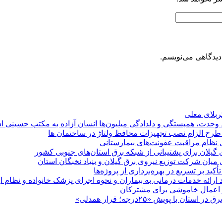
دیدگاهی می‌نویسم.
کربلای معلی
ماد وحدت، همبستگی و دلدادگی میلیون‌ها انسان آزاده به مکتب حسینی 
ی طرح الزام نصب تجهیزات محافظ ولتاژ در ساختمان ها
ی نظام مراقبت عفونت‌های بیمارستانی
گیلان برای پشتیبانی از شبكه برق استان‌های جنوبی كشور
 میان شركت توزیع نیروی برق گیلان و بنیاد نخبگان استان
 بر تسریع در بهره‌برداری از پروژه‌ها
د ارائه خدمات درمانی به بیماران و نحوه اجرای پزشک خانواده و نظام
پویش «۲۵درجه؛ قرار همدلی»