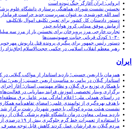
ایروانی: ایران آغازگر جنگ نبوده است
نخستین نشست شورای هماهنگی پرستاری دانشگاه علوم پزشکی گ
اسد الله خورشیدی به عنوان سرپرست جدید حراست فرماند
دستور دادستان کل کشور برای تعیین تکلیف اموال بلاتکلیف
آزمایش موفق میدانی کروز هواپایه حیدر
تجارت خارجی مرز پرویزخان برای نخستین بار از مرز سه میلیا
۱۰۳۰ کودک قربانی جنایت صهیونیست‌ها
دستور رئیس جمهور برای پیگیری پرونده قتل داریوش مهرجو
رهبر معظم انقلاب اسلامی در حکمی حجت‌الاسلام اجاق‌نژاد 
ایران
همزمان با اربعین حسینی؛ بازدید استاندار از مواکب گیلانی در 
استاندار گیلان در پیامی به مناسبت اربعین حسینی: اربعین؛ ن
با همکاری توزیع برق گیلان و نظام مهندسی استان؛ آغاز اجرا
برگزاری وبینار تخصصی آموزش فرایند بیماریابی در فعالیت‌ها
در راستای همدلی ملی؛ اعلام آمادگی مدیر عامل برق منطقه‌ای 
با هدف بهره‌گیری از توانمندی علمی: امضای تفاهم‌نامه همكاری
نشست هیئت مدیره کودآلی با حضور شهردار رشت برگزار شد تأکید
بازدید میدانی معاون درمان دانشگاه علوم پزشکی گیلان از رون
با استفاده از تعمیرات خط گرم جلوگیری بیش از ۱۹ درصدی از اعمال خاموشی برای مشتركان
مردم گیلان به قرارشان عمل کردند كاهش قابل توجه مصرف برق در استان با 