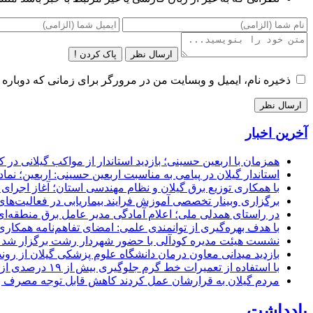
ارسال نظر
پاک کردن !
ذخیره نام، ایمیل و وبسایت من در مرورگر برای زمانی که دوباره 
آخرین اخبار
همزمان با اربعین حسینی؛ بازدید استاندار از مواکب گیلانی در 
استاندار گیلان در پیامی به مناسبت اربعین حسینی: اربعین؛ ن
با همکاری توزیع برق گیلان و نظام مهندسی استان؛ آغاز اجرا
برگزاری وبینار تخصصی آموزش فرایند بیماریابی در فعالیت‌ها
در راستای همدلی ملی؛ اعلام آمادگی مدیر عامل برق منطقه‌ای 
با هدف بهره‌گیری از توانمندی علمی: امضای تفاهم‌نامه همكاری
نشست هیئت مدیره کودآلی با حضور شهردار رشت برگزار شد تأکید
بازدید میدانی معاون درمان دانشگاه علوم پزشکی گیلان از رون
با استفاده از تعمیرات خط گرم جلوگیری بیش از ۱۹ درصدی از اعمال خاموشی برای مشتركان
مردم گیلان به قرارشان عمل کردند كاهش قابل توجه مصرف برق در استان با 
یادداشت