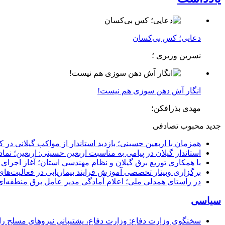
دعایی؛ کس بی‌کسان
نسرین وزیری ؛
انگار آش دهن سوزی هم نیست!
مهدی بذرافکن؛
جدید
محبوب
تصادفی
همزمان با اربعین حسینی؛ بازدید استاندار از مواکب گیلانی در 
استاندار گیلان در پیامی به مناسبت اربعین حسینی: اربعین؛ ن
با همکاری توزیع برق گیلان و نظام مهندسی استان؛ آغاز اجرا
برگزاری وبینار تخصصی آموزش فرایند بیماریابی در فعالیت‌ها
در راستای همدلی ملی؛ اعلام آمادگی مدیر عامل برق منطقه‌ای 
سیاسی
سخنگوی وزارت دفاع: وزارت دفاع، پشتیبانی نیرو‌های مسلح را 