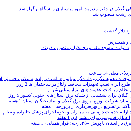
یلان در دفتر مدیریت امور پرستاری دانشگاه برگزار شد
اری رشت منصوب شد.
رد دلار گذشت
یی و همسرش
را به تولیت مسجد مقدس جمکران منصوب کردند.
کربلای معلی
14 ساعت
ماد وحدت، همبستگی و دلدادگی میلیون‌ها انسان آزاده به مکتب حسینی 
ی طرح الزام نصب تجهیزات محافظ ولتاژ در ساختمان ها
2 روز
ی نظام مراقبت عفونت‌های بیمارستانی
4 روز
گیلان برای پشتیبانی از شبكه برق استان‌های جنوبی كشور
5 روز
 میان شركت توزیع نیروی برق گیلان و بنیاد نخبگان استان
1 هفته
 بر تسریع در بهره‌برداری از پروژه‌ها
1 هفته
د ارائه خدمات درمانی به بیماران و نحوه اجرای پزشک خانواده و نظام
1 هفته
پویش «۲۵درجه؛ قرار همدلی»
1 هفته