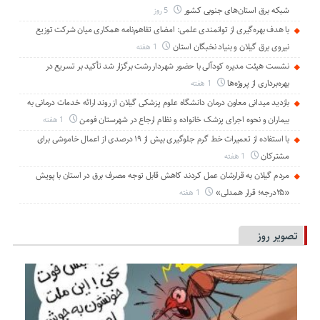
شبكه برق استان‌های جنوبی كشور
5 روز
با هدف بهره‌گیری از توانمندی علمی: امضای تفاهم‌نامه همكاری میان شركت توزیع
نیروی برق گیلان و بنیاد نخبگان استان
1 هفته
نشست هیئت مدیره کودآلی با حضور شهردار رشت برگزار شد تأکید بر تسریع در
بهره‌برداری از پروژه‌ها
1 هفته
بازدید میدانی معاون درمان دانشگاه علوم پزشکی گیلان از روند ارائه خدمات درمانی به
بیماران و نحوه اجرای پزشک خانواده و نظام ارجاع در شهرستان فومن
1 هفته
با استفاده از تعمیرات خط گرم جلوگیری بیش از ۱۹ درصدی از اعمال خاموشی برای
مشتركان
1 هفته
مردم گیلان به قرارشان عمل کردند كاهش قابل توجه مصرف برق در استان با پویش
«۲۵درجه؛ قرار همدلی»
1 هفته
تصویر روز