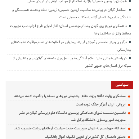
همزمان با اربعین حسینی؛ بازدید استاندار از مواکب گیلانی در کربلای معلی
استاندار گیلان در پیامی به مناسبت اربعین حسینی: اربعین؛ نماد وحدت، همبستگی و
دلدادگی میلیون‌ها انسان آزاده به مکتب حسینی است
با همکاری توزیع برق گیلان و نظام مهندسی استان؛ آغاز اجرای طرح الزام نصب تجهیزات
محافظ ولتاژ در ساختمان ها
برگزاری وبینار تخصصی آموزش فرایند بیماریابی در فعالیت‌های نظام مراقبت عفونت‌های
بیمارستانی
در راستای همدلی ملی؛ اعلام آمادگی مدیر عامل برق منطقه‌ای گیلان برای پشتیبانی از
شبكه برق استان‌های جنوبی كشور
سیاسی
سخنگوی وزارت دفاع: وزارت دفاع، پشتیبانی نیرو‌های مسلح را با قدرت ادامه می‌دهد
ایروانی: ایران آغازگر جنگ نبوده است
نخستین نشست شورای هماهنگی پرستاری دانشگاه علوم پزشکی گیلان در دفتر
مدیریت امور پرستاری دانشگاه برگزار شد
اسد الله خورشیدی به عنوان سرپرست جدید حراست فرمانداری رشت منصوب شد.
دستور دادستان کل کشور برای تعیین تکلیف اموال بلاتکلیف