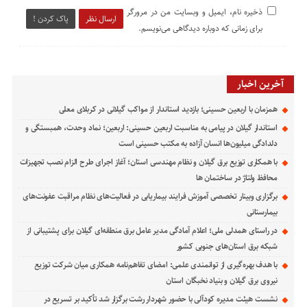
ذخیره نام، ایمیل و وبسایت من در مرورگر
ارسال نظر
پاک کردن !
برای زمانی که دوباره دیدگاهی می‌نویسم.
آخرین اخبار
همزمان با اربعین حسینی؛ بازدید استاندار از مواکب گیلانی در کربلای معلی
استاندار گیلان در پیامی به مناسبت اربعین حسینی: اربعین؛ نماد وحدت، همبستگی و
دلدادگی میلیون‌ها انسان آزاده به مکتب حسینی است
با همکاری توزیع برق گیلان و نظام مهندسی استان؛ آغاز اجرای طرح الزام نصب تجهیزات
محافظ ولتاژ در ساختمان ها
برگزاری وبینار تخصصی آموزش فرایند بیماریابی در فعالیت‌های نظام مراقبت عفونت‌های
بیمارستانی
در راستای همدلی ملی؛ اعلام آمادگی مدیر عامل برق منطقه‌ای گیلان برای پشتیبانی از
شبكه برق استان‌های جنوبی كشور
با هدف بهره‌گیری از توانمندی علمی: امضای تفاهم‌نامه همكاری میان شركت توزیع
نیروی برق گیلان و بنیاد نخبگان استان
نشست هیئت مدیره کودآلی با حضور شهردار رشت برگزار شد تأکید بر تسریع در