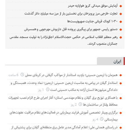
آزمایش موفق میدانی کروز هواپایه حیدر
تجارت خارجی مرز پرویزخان برای نخستین بار از مرز سه میلیارد دلار گذشت
۱۰۳۰ کودک قربانی جنایت صهیونیست‌ها
دستور رئیس جمهور برای پیگیری پرونده قتل داریوش مهرجویی و همسرش
رهبر معظم انقلاب اسلامی در حکمی حجت‌الاسلام اجاق‌نژاد را به تولیت مسجد مقدس
جمکران منصوب کردند.
ایران
همزمان با اربعین حسینی؛ بازدید استاندار از مواکب گیلانی در کربلای معلی
6 ساعت
استاندار گیلان در پیامی به مناسبت اربعین حسینی: اربعین؛ نماد وحدت، همبستگی و
دلدادگی میلیون‌ها انسان آزاده به مکتب حسینی است
1 روز
با همکاری توزیع برق گیلان و نظام مهندسی استان؛ آغاز اجرای طرح الزام نصب تجهیزات
محافظ ولتاژ در ساختمان ها
2 روز
برگزاری وبینار تخصصی آموزش فرایند بیماریابی در فعالیت‌های نظام مراقبت عفونت‌های
بیمارستانی
4 روز
در راستای همدلی ملی؛ اعلام آمادگی مدیر عامل برق منطقه‌ای گیلان برای پشتیبانی از