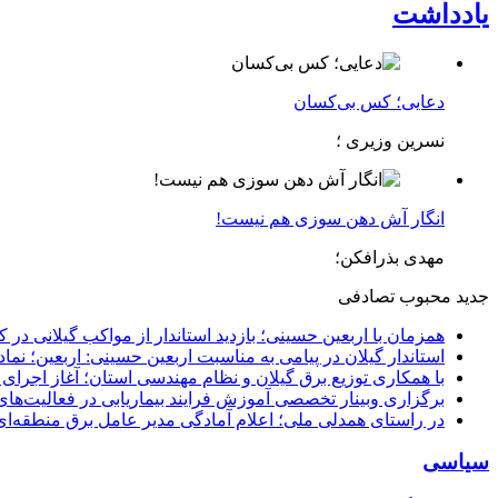
یادداشت
دعایی؛ کس بی‌کسان
نسرین وزیری ؛
انگار آش دهن سوزی هم نیست!
مهدی بذرافکن؛
جدید
محبوب
تصادفی
همزمان با اربعین حسینی؛ بازدید استاندار از مواکب گیلانی در 
استاندار گیلان در پیامی به مناسبت اربعین حسینی: اربعین؛ ن
با همکاری توزیع برق گیلان و نظام مهندسی استان؛ آغاز اجرا
برگزاری وبینار تخصصی آموزش فرایند بیماریابی در فعالیت‌ها
در راستای همدلی ملی؛ اعلام آمادگی مدیر عامل برق منطقه‌ای 
سیاسی