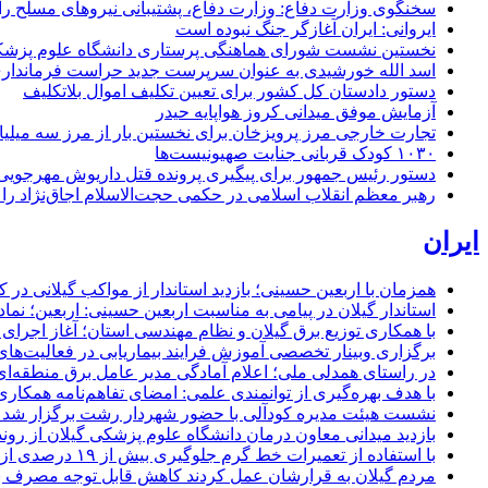
سخنگوی وزارت دفاع: وزارت دفاع، پشتیبانی نیرو‌های مسلح را 
ایروانی: ایران آغازگر جنگ نبوده است
نخستین نشست شورای هماهنگی پرستاری دانشگاه علوم پزشکی گ
اسد الله خورشیدی به عنوان سرپرست جدید حراست فرماند
دستور دادستان کل کشور برای تعیین تکلیف اموال بلاتکلیف
آزمایش موفق میدانی کروز هواپایه حیدر
تجارت خارجی مرز پرویزخان برای نخستین بار از مرز سه میلیا
۱۰۳۰ کودک قربانی جنایت صهیونیست‌ها
دستور رئیس جمهور برای پیگیری پرونده قتل داریوش مهرجو
رهبر معظم انقلاب اسلامی در حکمی حجت‌الاسلام اجاق‌نژاد 
ایران
همزمان با اربعین حسینی؛ بازدید استاندار از مواکب گیلانی در 
استاندار گیلان در پیامی به مناسبت اربعین حسینی: اربعین؛ ن
با همکاری توزیع برق گیلان و نظام مهندسی استان؛ آغاز اجرا
برگزاری وبینار تخصصی آموزش فرایند بیماریابی در فعالیت‌ها
در راستای همدلی ملی؛ اعلام آمادگی مدیر عامل برق منطقه‌ای 
با هدف بهره‌گیری از توانمندی علمی: امضای تفاهم‌نامه همكاری
نشست هیئت مدیره کودآلی با حضور شهردار رشت برگزار شد تأکید
بازدید میدانی معاون درمان دانشگاه علوم پزشکی گیلان از رون
با استفاده از تعمیرات خط گرم جلوگیری بیش از ۱۹ درصدی از اعمال خاموشی برای مشتركان
مردم گیلان به قرارشان عمل کردند كاهش قابل توجه مصرف برق در استان با 