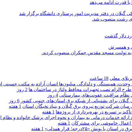
با قدرت ادامه می‌دهد
یلان در دفتر مدیریت امور پرستاری دانشگاه برگزار شد
اری رشت منصوب شد.
رد دلار گذشت
یی و همسرش
را به تولیت مسجد مقدس جمکران منصوب کردند.
کربلای معلی
18 ساعت
ماد وحدت، همبستگی و دلدادگی میلیون‌ها انسان آزاده به مکتب حسینی 
ی طرح الزام نصب تجهیزات محافظ ولتاژ در ساختمان ها
2 روز
ی نظام مراقبت عفونت‌های بیمارستانی
4 روز
گیلان برای پشتیبانی از شبكه برق استان‌های جنوبی كشور
6 روز
 میان شركت توزیع نیروی برق گیلان و بنیاد نخبگان استان
1 هفته
 بر تسریع در بهره‌برداری از پروژه‌ها
1 هفته
د ارائه خدمات درمانی به بیماران و نحوه اجرای پزشک خانواده و نظام
1 هفته
پویش «۲۵درجه؛ قرار همدلی»
1 هفته