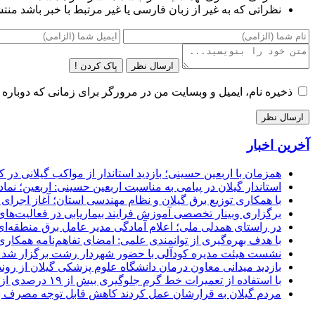
نظراتی که به غیر از زبان فارسی یا غیر مرتبط با خبر باشد منت
ارسال نظر
پاک کردن !
ذخیره نام، ایمیل و وبسایت من در مرورگر برای زمانی که دوباره 
آخرین اخبار
همزمان با اربعین حسینی؛ بازدید استاندار از مواکب گیلانی در 
استاندار گیلان در پیامی به مناسبت اربعین حسینی: اربعین؛ ن
با همکاری توزیع برق گیلان و نظام مهندسی استان؛ آغاز اجرا
برگزاری وبینار تخصصی آموزش فرایند بیماریابی در فعالیت‌ها
در راستای همدلی ملی؛ اعلام آمادگی مدیر عامل برق منطقه‌ای 
با هدف بهره‌گیری از توانمندی علمی: امضای تفاهم‌نامه همكاری
نشست هیئت مدیره کودآلی با حضور شهردار رشت برگزار شد تأکید
بازدید میدانی معاون درمان دانشگاه علوم پزشکی گیلان از رون
با استفاده از تعمیرات خط گرم جلوگیری بیش از ۱۹ درصدی از اعمال خاموشی برای مشتركان
مردم گیلان به قرارشان عمل کردند كاهش قابل توجه مصرف برق در استان با 