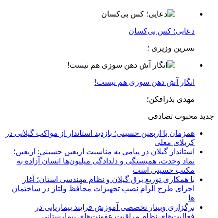
دعایی؛ کس بی‌کسان
نسرین وزیری ؛
انگار آش دهن سوزی هم نیست!
مهدی بذرافکن؛
جدید
محبوب
تصادفی
همزمان با اربعین حسینی؛ بازدید استاندار از مواکب گیلانی در
کربلای معلی
استاندار گیلان در پیامی به مناسبت اربعین حسینی: اربعین؛
نماد وحدت، همبستگی و دلدادگی میلیون‌ها انسان آزاده به
مکتب حسینی است
با همکاری توزیع برق گیلان و نظام مهندسی استان؛ آغاز
اجرای طرح الزام نصب تجهیزات محافظ ولتاژ در ساختمان
ها
برگزاری وبینار تخصصی آموزش فرایند بیماریابی در
فعالیت‌های نظام مراقبت عفونت‌های بیمارستانی