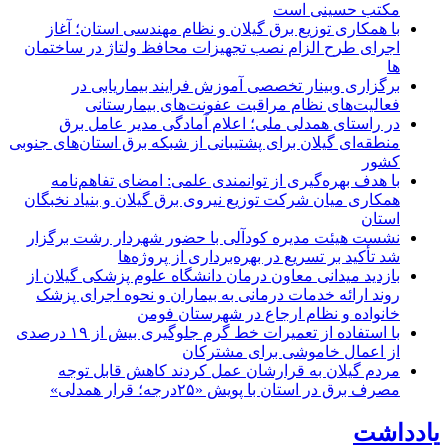
مکتب حسینی است
با همکاری توزیع برق گیلان و نظام مهندسی استان؛ آغاز
اجرای طرح الزام نصب تجهیزات محافظ ولتاژ در ساختمان
ها
برگزاری وبینار تخصصی آموزش فرایند بیماریابی در
فعالیت‌های نظام مراقبت عفونت‌های بیمارستانی
در راستای همدلی ملی؛ اعلام آمادگی مدیر عامل برق
منطقه‌ای گیلان برای پشتیبانی از شبكه برق استان‌های جنوبی
كشور
با هدف بهره‌گیری از توانمندی علمی: امضای تفاهم‌نامه
همكاری میان شركت توزیع نیروی برق گیلان و بنیاد نخبگان
استان
نشست هیئت مدیره کودآلی با حضور شهردار رشت برگزار
شد تأکید بر تسریع در بهره‌برداری از پروژه‌ها
بازدید میدانی معاون درمان دانشگاه علوم پزشکی گیلان از
روند ارائه خدمات درمانی به بیماران و نحوه اجرای پزشک
خانواده و نظام ارجاع در شهرستان فومن
با استفاده از تعمیرات خط گرم جلوگیری بیش از ۱۹ درصدی
از اعمال خاموشی برای مشتركان
مردم گیلان به قرارشان عمل کردند كاهش قابل توجه
مصرف برق در استان با پویش «۲۵درجه؛ قرار همدلی»
یادداشت