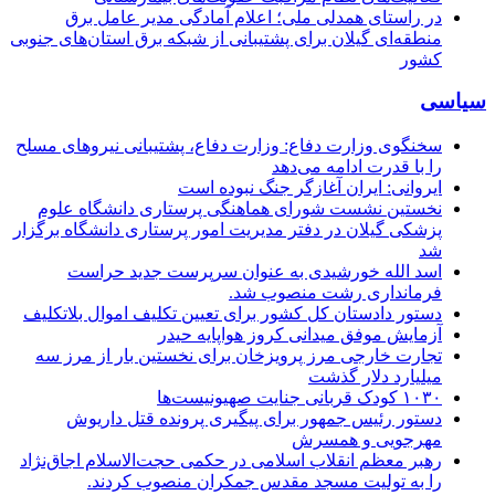
در راستای همدلی ملی؛ اعلام آمادگی مدیر عامل برق
منطقه‌ای گیلان برای پشتیبانی از شبكه برق استان‌های جنوبی
كشور
سیاسی
سخنگوی وزارت دفاع: وزارت دفاع، پشتیبانی نیرو‌های مسلح
را با قدرت ادامه می‌دهد
ایروانی: ایران آغازگر جنگ نبوده است
نخستین نشست شورای هماهنگی پرستاری دانشگاه علوم
پزشکی گیلان در دفتر مدیریت امور پرستاری دانشگاه برگزار
شد
اسد الله خورشیدی به عنوان سرپرست جدید حراست
فرمانداری رشت منصوب شد.
دستور دادستان کل کشور برای تعیین تکلیف اموال بلاتکلیف
آزمایش موفق میدانی کروز هواپایه حیدر
تجارت خارجی مرز پرویزخان برای نخستین بار از مرز سه
میلیارد دلار گذشت
۱۰۳۰ کودک قربانی جنایت صهیونیست‌ها
دستور رئیس جمهور برای پیگیری پرونده قتل داریوش
مهرجویی و همسرش
رهبر معظم انقلاب اسلامی در حکمی حجت‌الاسلام اجاق‌نژاد
را به تولیت مسجد مقدس جمکران منصوب کردند.