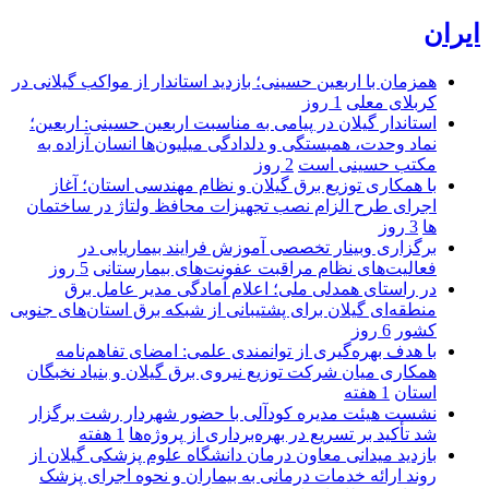
ایران
همزمان با اربعین حسینی؛ بازدید استاندار از مواکب گیلانی در
کربلای معلی
1 روز
استاندار گیلان در پیامی به مناسبت اربعین حسینی: اربعین؛
نماد وحدت، همبستگی و دلدادگی میلیون‌ها انسان آزاده به
مکتب حسینی است
2 روز
با همکاری توزیع برق گیلان و نظام مهندسی استان؛ آغاز
اجرای طرح الزام نصب تجهیزات محافظ ولتاژ در ساختمان
ها
3 روز
برگزاری وبینار تخصصی آموزش فرایند بیماریابی در
فعالیت‌های نظام مراقبت عفونت‌های بیمارستانی
5 روز
در راستای همدلی ملی؛ اعلام آمادگی مدیر عامل برق
منطقه‌ای گیلان برای پشتیبانی از شبكه برق استان‌های جنوبی
كشور
6 روز
با هدف بهره‌گیری از توانمندی علمی: امضای تفاهم‌نامه
همكاری میان شركت توزیع نیروی برق گیلان و بنیاد نخبگان
استان
1 هفته
نشست هیئت مدیره کودآلی با حضور شهردار رشت برگزار
شد تأکید بر تسریع در بهره‌برداری از پروژه‌ها
1 هفته
بازدید میدانی معاون درمان دانشگاه علوم پزشکی گیلان از
روند ارائه خدمات درمانی به بیماران و نحوه اجرای پزشک