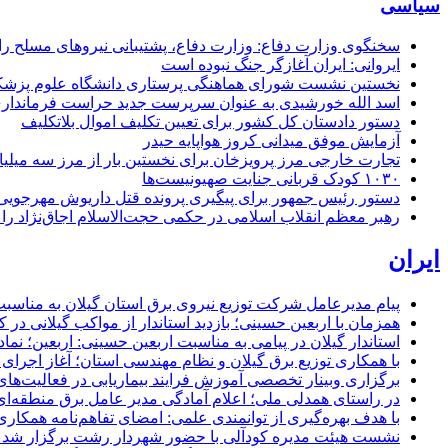
سیاسی
سخنگوی وزارت دفاع: وزارت دفاع، پشتیبانی نیرو‌های مسلح را 
ایروانی: ایران آغازگر جنگ نبوده است
نخستین نشست شورای هماهنگی پرستاری دانشگاه علوم پزشکی گ
اسد الله خورشیدی به عنوان سرپرست جدید حراست فرماند
دستور دادستان کل کشور برای تعیین تکلیف اموال بلاتکلیف
آزمایش موفق میدانی کروز هواپایه حیدر
تجارت خارجی مرز پرویزخان برای نخستین بار از مرز سه میلیا
۱۰۳۰ کودک قربانی جنایت صهیونیست‌ها
دستور رئیس جمهور برای پیگیری پرونده قتل داریوش مهرجو
رهبر معظم انقلاب اسلامی در حکمی حجت‌الاسلام اجاق‌نژاد 
ایران
پیام مدیرعامل شركت توزیع نیروی برق استان گیلان به مناسبت 
همزمان با اربعین حسینی؛ بازدید استاندار از مواکب گیلانی در 
استاندار گیلان در پیامی به مناسبت اربعین حسینی: اربعین؛ ن
با همکاری توزیع برق گیلان و نظام مهندسی استان؛ آغاز اجرا
برگزاری وبینار تخصصی آموزش فرایند بیماریابی در فعالیت‌ها
در راستای همدلی ملی؛ اعلام آمادگی مدیر عامل برق منطقه‌ای 
با هدف بهره‌گیری از توانمندی علمی: امضای تفاهم‌نامه همكاری
نشست هیئت مدیره کودآلی با حضور شهردار رشت برگزار شد تأکید