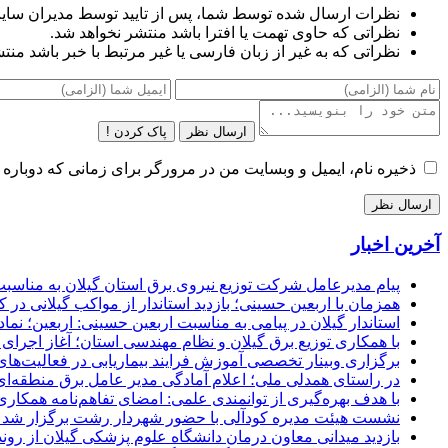
نظرات ارسال شده توسط شما، پس از تایید توسط مدیران سای
نظراتی که حاوی تهمت یا افترا باشد منتشر نخواهد شد.
نظراتی که به غیر از زبان فارسی یا غیر مرتبط با خبر باشد منت
ارسال نظر
پاک کردن !
ذخیره نام، ایمیل و وبسایت من در مرورگر برای زمانی که دوباره 
آخرین اخبار
پیام مدیرعامل شركت توزیع نیروی برق استان گیلان به مناسبت 
همزمان با اربعین حسینی؛ بازدید استاندار از مواکب گیلانی در 
استاندار گیلان در پیامی به مناسبت اربعین حسینی: اربعین؛ ن
با همکاری توزیع برق گیلان و نظام مهندسی استان؛ آغاز اجرا
برگزاری وبینار تخصصی آموزش فرایند بیماریابی در فعالیت‌ها
در راستای همدلی ملی؛ اعلام آمادگی مدیر عامل برق منطقه‌ای 
با هدف بهره‌گیری از توانمندی علمی: امضای تفاهم‌نامه همكاری
نشست هیئت مدیره کودآلی با حضور شهردار رشت برگزار شد تأکید
بازدید میدانی معاون درمان دانشگاه علوم پزشکی گیلان از رون