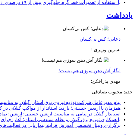
با استفاده از تعمیرات خط گرم جلوگیری بیش از ۱۹ درصدی از اعمال خاموشی برای مشتركان
یادداشت
دعایی؛ کس بی‌کسان
نسرین وزیری ؛
انگار آش دهن سوزی هم نیست!
مهدی بذرافکن؛
جدید
محبوب
تصادفی
پیام مدیرعامل شركت توزیع نیروی برق استان گیلان به مناسبت 
همزمان با اربعین حسینی؛ بازدید استاندار از مواکب گیلانی در 
استاندار گیلان در پیامی به مناسبت اربعین حسینی: اربعین؛ ن
با همکاری توزیع برق گیلان و نظام مهندسی استان؛ آغاز اجرا
برگزاری وبینار تخصصی آموزش فرایند بیماریابی در فعالیت‌ها