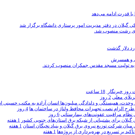
با قدرت ادامه می‌دهد
یلان در دفتر مدیریت امور پرستاری دانشگاه برگزار شد
اری رشت منصوب شد.
رد دلار گذشت
یی و همسرش
را به تولیت مسجد مقدس جمکران منصوب کردند.
روز خبرنگار ‌
18 ساعت
کربلای معلی
2 روز
ماد وحدت، همبستگی و دلدادگی میلیون‌ها انسان آزاده به مکتب حسینی 
ی طرح الزام نصب تجهیزات محافظ ولتاژ در ساختمان ها
4 روز
ی نظام مراقبت عفونت‌های بیمارستانی
6 روز
گیلان برای پشتیبانی از شبكه برق استان‌های جنوبی كشور
1 هفته
 میان شركت توزیع نیروی برق گیلان و بنیاد نخبگان استان
1 هفته
 بر تسریع در بهره‌برداری از پروژه‌ها
1 هفته