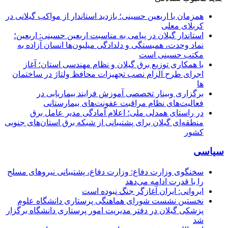
همزمان با اربعین حسینی؛ بازدید استاندار از مواکب گیلانی در
کربلای معلی
استاندار گیلان در پیامی به مناسبت اربعین حسینی: اربعین؛
نماد وحدت، همبستگی و دلدادگی میلیون‌ها انسان آزاده به
مکتب حسینی است
با همکاری توزیع برق گیلان و نظام مهندسی استان؛ آغاز
اجرای طرح الزام نصب تجهیزات محافظ ولتاژ در ساختمان
ها
برگزاری وبینار تخصصی آموزش فرایند بیماریابی در
فعالیت‌های نظام مراقبت عفونت‌های بیمارستانی
در راستای همدلی ملی؛ اعلام آمادگی مدیر عامل برق
منطقه‌ای گیلان برای پشتیبانی از شبكه برق استان‌های جنوبی
كشور
سیاسی
سخنگوی وزارت دفاع: وزارت دفاع، پشتیبانی نیرو‌های مسلح
را با قدرت ادامه می‌دهد
ایروانی: ایران آغازگر جنگ نبوده است
نخستین نشست شورای هماهنگی پرستاری دانشگاه علوم
پزشکی گیلان در دفتر مدیریت امور پرستاری دانشگاه برگزار
شد