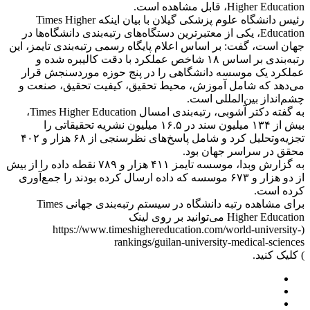
Higher Education، قابل مشاهده است.
رئیس دانشگاه علوم پزشکی گیلان با بیان اینکه Times Higher
Education، یکی از معتبرترین دستگاه‌های رتبه‌بندی دانشگاه‌ها در
جهان است، گفت: بر اساس اعلام پایگاه رسمی رتبه‌بندی تایمز، این
رتبه‌بندی بر اساس ۱۸ شاخص عملکرد با دقت کالیبره شده و
عملکرد یک موسسه دانشگاهی را در پنج حوزه موردسنجش قرار
می‌دهد که شامل آموزش، محیط تحقیق، کیفیت تحقیق، صنعت و
چشم‌انداز بین‌المللی است.
به گفته دکتر آشوبی، رتبه‌بندی امسال Times Higher Education،
بیش از ۱۳۴ میلیون سند در ۱۶.۵ میلیون نشریه تحقیقاتی را
تجزیه‌وتحلیل کرد و شامل پاسخ‌های نظرسنجی از ۶۸ هزار و ۴۰۲
محقق در سراسر جهان بود.
به گزارش وبدا، موسسه تایمز ۴۱۱ هزار و ۷۸۹ نقطه داده را از بیش
از دو هزار و ۶۷۳ موسسه که داده ارسال کرده بودند را جمع‌آوری
کرده است.
برای مشاهده رتبه دانشگاه در سیستم رتبه‌بندی جهانی Times
Higher Education می‌توانید بر روی لینک
(https://www.timeshighereducation.com/world-university-
rankings/guilan-university-medical-sciences
) کلیک کنید.