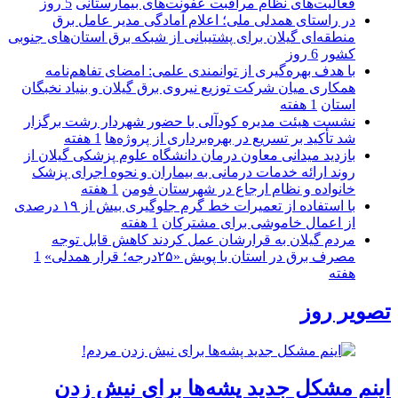
فعالیت‌های نظام مراقبت عفونت‌های بیمارستانی
5 روز
در راستای همدلی ملی؛ اعلام آمادگی مدیر عامل برق
منطقه‌ای گیلان برای پشتیبانی از شبكه برق استان‌های جنوبی
كشور
6 روز
با هدف بهره‌گیری از توانمندی علمی: امضای تفاهم‌نامه
همكاری میان شركت توزیع نیروی برق گیلان و بنیاد نخبگان
استان
1 هفته
نشست هیئت مدیره کودآلی با حضور شهردار رشت برگزار
شد تأکید بر تسریع در بهره‌برداری از پروژه‌ها
1 هفته
بازدید میدانی معاون درمان دانشگاه علوم پزشکی گیلان از
روند ارائه خدمات درمانی به بیماران و نحوه اجرای پزشک
خانواده و نظام ارجاع در شهرستان فومن
1 هفته
با استفاده از تعمیرات خط گرم جلوگیری بیش از ۱۹ درصدی
از اعمال خاموشی برای مشتركان
1 هفته
مردم گیلان به قرارشان عمل کردند كاهش قابل توجه
مصرف برق در استان با پویش «۲۵درجه؛ قرار همدلی»
1
هفته
تصویر روز
اینم مشکل جدید پشه‌ها برای نیش زدن