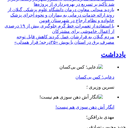
شد تأکید بر تسریع در بهره‌برداری از پروژه‌ها
بازدید میدانی معاون درمان دانشگاه علوم پزشکی گیلان از
روند ارائه خدمات درمانی به بیماران و نحوه اجرای پزشک
خانواده و نظام ارجاع در شهرستان فومن
با استفاده از تعمیرات خط گرم جلوگیری بیش از ۱۹ درصدی
از اعمال خاموشی برای مشتركان
مردم گیلان به قرارشان عمل کردند كاهش قابل توجه
مصرف برق در استان با پویش «۲۵درجه؛ قرار همدلی»
یادداشت
دعایی؛ کس بی‌کسان
نسرین وزیری ؛
انگار آش دهن سوزی هم نیست!
مهدی بذرافکن؛
جدید
محبوب
تصادفی