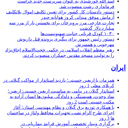
اسد الله خورشیدی به عنوان سرپرست جدید حراست
فرمانداری رشت منصوب شد.
دستور دادستان کل کشور برای تعیین تکلیف اموال بلاتکلیف
آزمایش موفق میدانی کروز هواپایه حیدر
تجارت خارجی مرز پرویزخان برای نخستین بار از مرز سه
میلیارد دلار گذشت
۱۰۳۰ کودک قربانی جنایت صهیونیست‌ها
دستور رئیس جمهور برای پیگیری پرونده قتل داریوش
مهرجویی و همسرش
رهبر معظم انقلاب اسلامی در حکمی حجت‌الاسلام اجاق‌نژاد
را به تولیت مسجد مقدس جمکران منصوب کردند.
ایران
همزمان با اربعین حسینی؛ بازدید استاندار از مواکب گیلانی در
کربلای معلی
1 روز
استاندار گیلان در پیامی به مناسبت اربعین حسینی: اربعین؛
نماد وحدت، همبستگی و دلدادگی میلیون‌ها انسان آزاده به
مکتب حسینی است
2 روز
با همکاری توزیع برق گیلان و نظام مهندسی استان؛ آغاز
اجرای طرح الزام نصب تجهیزات محافظ ولتاژ در ساختمان
ها
3 روز
برگزاری وبینار تخصصی آموزش فرایند بیماریابی در