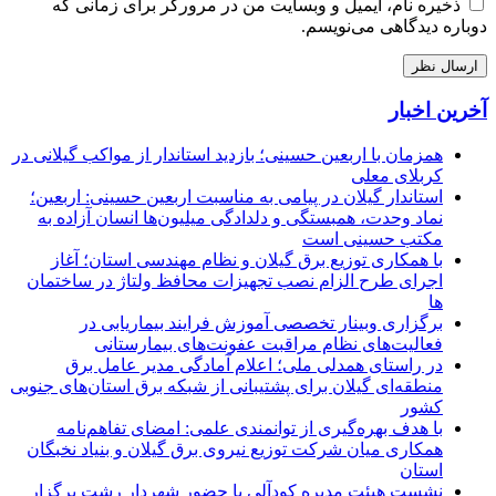
ذخیره نام، ایمیل و وبسایت من در مرورگر برای زمانی که
دوباره دیدگاهی می‌نویسم.
آخرین اخبار
همزمان با اربعین حسینی؛ بازدید استاندار از مواکب گیلانی در
کربلای معلی
استاندار گیلان در پیامی به مناسبت اربعین حسینی: اربعین؛
نماد وحدت، همبستگی و دلدادگی میلیون‌ها انسان آزاده به
مکتب حسینی است
با همکاری توزیع برق گیلان و نظام مهندسی استان؛ آغاز
اجرای طرح الزام نصب تجهیزات محافظ ولتاژ در ساختمان
ها
برگزاری وبینار تخصصی آموزش فرایند بیماریابی در
فعالیت‌های نظام مراقبت عفونت‌های بیمارستانی
در راستای همدلی ملی؛ اعلام آمادگی مدیر عامل برق
منطقه‌ای گیلان برای پشتیبانی از شبكه برق استان‌های جنوبی
كشور
با هدف بهره‌گیری از توانمندی علمی: امضای تفاهم‌نامه
همكاری میان شركت توزیع نیروی برق گیلان و بنیاد نخبگان
استان
نشست هیئت مدیره کودآلی با حضور شهردار رشت برگزار