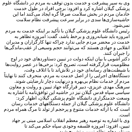
وی به سیر پیشرفت و خدمت بدون توقف به مردم در دانشگاه علوم
پزشکی گیلان اشاره کرد و افزود: برخی‌ افراد در طول خدمت
خادمان مردم در بخش سلامت صرفاً گره ایجاد می‌کنند اما این
حاشیه‌سازی‌ها سدی در برابر سرعت پیشرفت نظام سلامت
نمی‌شود.
رئیس دانشگاه علوم پزشکی گیلان با تأکید بر اینکه خدمت به مردم
امروزه باید شبانه‌روزی و برخط باشد، گفت: امروزه تظاهر به
خدمت در محضر مردم جایی ندارد چراکه تنها کارگزاران و مدیران
انقلابی و جهادی هستند که می‌توانند حجم وسیعی از عقب‌ماندگی‌ها
را جبران کنند.
دکتر آشوبی با بیان اینکه دولت در تبیین دستاوردهای خود در اوج
مظلومیت قرارگرفته است، تصریح کرد: برخی‌ها در عصر روایت‌ها
با شیطنت‌های رسانه‌ای خود در تلاش‌اند تا با اتلاف وقت،
دستگاه‌های اجرایی را از اصل خدمت به مردم، منحرف کنند تا نهایتاً
مردم از خدمات نظام بی‌بهره و درنهایت دچار نارضایتی شوند.
سرهنگ مهدی عزیزی- دبیر قرارگاه جهاد تبیین و روایت و معاون
سیاسی سپاه قدس گیلان نیز در حاشیه این توافق‌نامه با اشاره به
وسعت خدمتگزاری دانشگاه علوم پزشکی گیلان، اظهار کرد:
دانشگاه علوم پزشکی گیلان از جمله دستگاههای خدمات رسان
است که با ارائه خدمات متنوع و پرحجم از تولد تا مرگ همراه مردم
است.
وی با اشاره به توصیه رهبر معظم انقلاب اسلامی مبنی بر جهاد
تبیین، افزود: امروزه فلسفه وجودی سپاه حکم می‌کند تا
دستاوردهای نظام تبیین و تشریح شود.