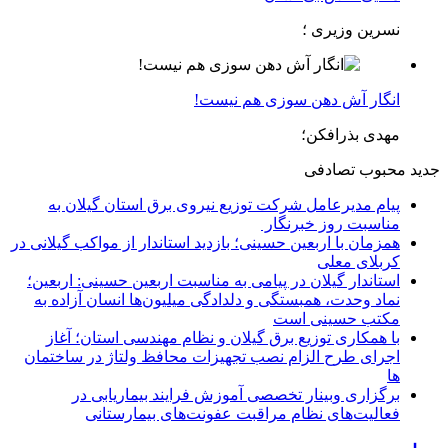
نسرین وزیری ؛
انگار آش دهن سوزی هم نیست!
مهدی بذرافکن؛
جدید
محبوب
تصادفی
پیام مدیرعامل شركت توزیع نیروی برق استان گیلان به
مناسبت روز خبرنگار ‌
همزمان با اربعین حسینی؛ بازدید استاندار از مواکب گیلانی در
کربلای معلی
استاندار گیلان در پیامی به مناسبت اربعین حسینی: اربعین؛
نماد وحدت، همبستگی و دلدادگی میلیون‌ها انسان آزاده به
مکتب حسینی است
با همکاری توزیع برق گیلان و نظام مهندسی استان؛ آغاز
اجرای طرح الزام نصب تجهیزات محافظ ولتاژ در ساختمان
ها
برگزاری وبینار تخصصی آموزش فرایند بیماریابی در
فعالیت‌های نظام مراقبت عفونت‌های بیمارستانی