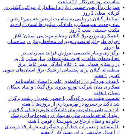
مناسبت روز خبرنگار ‌
22 ساعت
همزمان با اربعین حسینی؛ بازدید استاندار از مواکب گیلانی در
کربلای معلی
2 روز
استاندار گیلان در پیامی به مناسبت اربعین حسینی: اربعین؛
نماد وحدت، همبستگی و دلدادگی میلیون‌ها انسان آزاده به
مکتب حسینی است
3 روز
با همکاری توزیع برق گیلان و نظام مهندسی استان؛ آغاز
اجرای طرح الزام نصب تجهیزات محافظ ولتاژ در ساختمان
ها
4 روز
برگزاری وبینار تخصصی آموزش فرایند بیماریابی در
فعالیت‌های نظام مراقبت عفونت‌های بیمارستانی
6 روز
در راستای همدلی ملی؛ اعلام آمادگی مدیر عامل برق
منطقه‌ای گیلان برای پشتیبانی از شبكه برق استان‌های جنوبی
كشور
1 هفته
با هدف بهره‌گیری از توانمندی علمی: امضای تفاهم‌نامه
همكاری میان شركت توزیع نیروی برق گیلان و بنیاد نخبگان
استان
1 هفته
نشست هیئت مدیره کودآلی با حضور شهردار رشت برگزار
شد تأکید بر تسریع در بهره‌برداری از پروژه‌ها
1 هفته
بازدید میدانی معاون درمان دانشگاه علوم پزشکی گیلان از
روند ارائه خدمات درمانی به بیماران و نحوه اجرای پزشک
خانواده و نظام ارجاع در شهرستان فومن
1 هفته
با استفاده از تعمیرات خط گرم جلوگیری بیش از ۱۹ درصدی
از اعمال خاموشی برای مشتركان
2 هفته