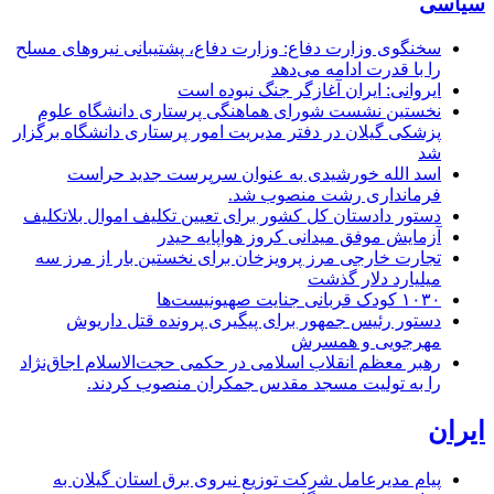
سیاسی
سخنگوی وزارت دفاع: وزارت دفاع، پشتیبانی نیرو‌های مسلح
را با قدرت ادامه می‌دهد
ایروانی: ایران آغازگر جنگ نبوده است
نخستین نشست شورای هماهنگی پرستاری دانشگاه علوم
پزشکی گیلان در دفتر مدیریت امور پرستاری دانشگاه برگزار
شد
اسد الله خورشیدی به عنوان سرپرست جدید حراست
فرمانداری رشت منصوب شد.
دستور دادستان کل کشور برای تعیین تکلیف اموال بلاتکلیف
آزمایش موفق میدانی کروز هواپایه حیدر
تجارت خارجی مرز پرویزخان برای نخستین بار از مرز سه
میلیارد دلار گذشت
۱۰۳۰ کودک قربانی جنایت صهیونیست‌ها
دستور رئیس جمهور برای پیگیری پرونده قتل داریوش
مهرجویی و همسرش
رهبر معظم انقلاب اسلامی در حکمی حجت‌الاسلام اجاق‌نژاد
را به تولیت مسجد مقدس جمکران منصوب کردند.
ایران
پیام مدیرعامل شركت توزیع نیروی برق استان گیلان به