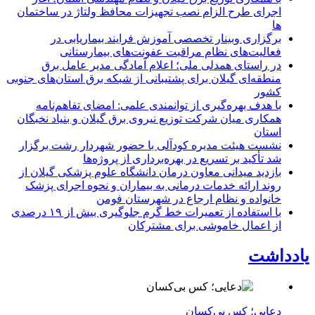
اجرای طرح الزام نصب تجهیزات محافظ ولتاژ در ساختمان
ها
برگزاری وبینار تخصصی آموزش فرایند بیماریابی در
فعالیت‌های نظام مراقبت عفونت‌های بیمارستانی
در راستای همدلی ملی؛ اعلام آمادگی مدیر عامل برق
منطقه‌ای گیلان برای پشتیبانی از شبكه برق استان‌های جنوبی
كشور
با هدف بهره‌گیری از توانمندی علمی: امضای تفاهم‌نامه
همكاری میان شركت توزیع نیروی برق گیلان و بنیاد نخبگان
استان
نشست هیئت مدیره کودآلی با حضور شهردار رشت برگزار
شد تأکید بر تسریع در بهره‌برداری از پروژه‌ها
بازدید میدانی معاون درمان دانشگاه علوم پزشکی گیلان از
روند ارائه خدمات درمانی به بیماران و نحوه اجرای پزشک
خانواده و نظام ارجاع در شهرستان فومن
با استفاده از تعمیرات خط گرم جلوگیری بیش از ۱۹ درصدی
از اعمال خاموشی برای مشتركان
یادداشت
دعایی؛ کس بی‌کسان