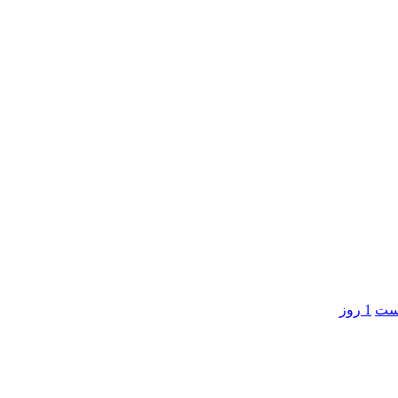
است
1 روز