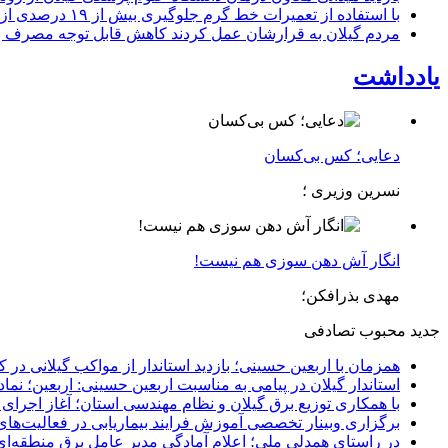
با استفاده از تعمیرات خط گرم جلوگیری بیش از ۱۹ درصدی از اعمال خاموشی برای مشتركان
مردم گیلان به قرارشان عمل کردند كاهش قابل توجه مصرف برق در استان با 
یادداشت
دعایی؛ کس بی‌کسان
نسرین وزیری ؛
انگار آش دهن سوزی هم نیست!
مهدی بذرافکن؛
جدید
محبوب
تصادفی
همزمان با اربعین حسینی؛ بازدید استاندار از مواکب گیلانی در 
استاندار گیلان در پیامی به مناسبت اربعین حسینی: اربعین؛ ن
با همکاری توزیع برق گیلان و نظام مهندسی استان؛ آغاز اجرا
برگزاری وبینار تخصصی آموزش فرایند بیماریابی در فعالیت‌ها
در راستای همدلی ملی؛ اعلام آمادگی مدیر عامل برق منطقه‌ای 