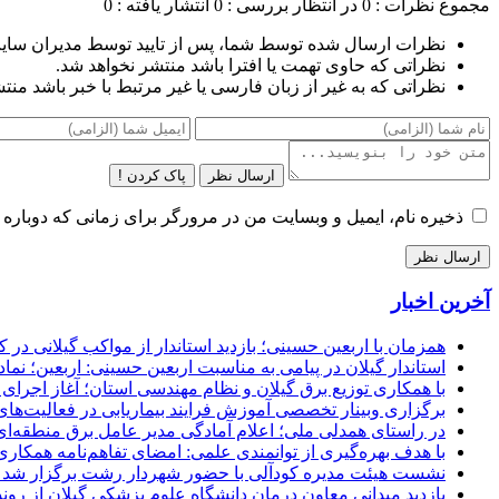
مجموع نظرات : 0
در انتظار بررسی : 0
انتشار یافته : 0
نظرات ارسال شده توسط شما، پس از تایید توسط مدیران سای
نظراتی که حاوی تهمت یا افترا باشد منتشر نخواهد شد.
نظراتی که به غیر از زبان فارسی یا غیر مرتبط با خبر باشد منت
ارسال نظر
پاک کردن !
ذخیره نام، ایمیل و وبسایت من در مرورگر برای زمانی که دوباره 
آخرین اخبار
همزمان با اربعین حسینی؛ بازدید استاندار از مواکب گیلانی در 
استاندار گیلان در پیامی به مناسبت اربعین حسینی: اربعین؛ ن
با همکاری توزیع برق گیلان و نظام مهندسی استان؛ آغاز اجرا
برگزاری وبینار تخصصی آموزش فرایند بیماریابی در فعالیت‌ها
در راستای همدلی ملی؛ اعلام آمادگی مدیر عامل برق منطقه‌ای 
با هدف بهره‌گیری از توانمندی علمی: امضای تفاهم‌نامه همكاری
نشست هیئت مدیره کودآلی با حضور شهردار رشت برگزار شد تأکید
بازدید میدانی معاون درمان دانشگاه علوم پزشکی گیلان از رون