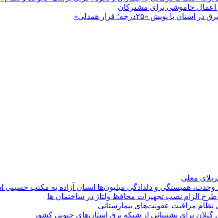
پویش «۲۵درجه؛ قرار همدلی»
کربلای معلی
ماد وحدت، همبستگی و دلدادگی میلیون‌ها انسان آزاده به مکتب حسینی 
ی طرح الزام نصب تجهیزات محافظ ولتاژ در ساختمان ها
ی نظام مراقبت عفونت‌های بیمارستانی
گیلان برای پشتیبانی از شبكه برق استان‌های جنوبی كشور