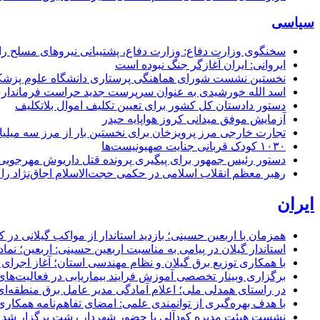
سیاسی
سخنگوی وزارت دفاع: وزارت دفاع، پشتیبانی نیرو‌های مسلح را 
ایروانی: ایران آغازگر جنگ نبوده است
نخستین نشست شورای هماهنگی پرستاری دانشگاه علوم پزشکی گ
اسد الله خورشیدی به عنوان سرپرست جدید حراست فرماند
دستور دادستان کل کشور برای تعیین تکلیف اموال بلاتکلیف
آزمایش موفق میدانی کروز هواپایه حیدر
تجارت خارجی مرز پرویزخان برای نخستین بار از مرز سه میلیا
۱۰۳۰ کودک قربانی جنایت صهیونیست‌ها
دستور رئیس جمهور برای پیگیری پرونده قتل داریوش مهرجو
رهبر معظم انقلاب اسلامی در حکمی حجت‌الاسلام اجاق‌نژاد 
ایران
همزمان با اربعین حسینی؛ بازدید استاندار از مواکب گیلانی در 
استاندار گیلان در پیامی به مناسبت اربعین حسینی: اربعین؛ ن
با همکاری توزیع برق گیلان و نظام مهندسی استان؛ آغاز اجرا
برگزاری وبینار تخصصی آموزش فرایند بیماریابی در فعالیت‌ها
در راستای همدلی ملی؛ اعلام آمادگی مدیر عامل برق منطقه‌ای 
با هدف بهره‌گیری از توانمندی علمی: امضای تفاهم‌نامه همكاری
نشست هیئت مدیره کودآلی با حضور شهردار رشت برگزار شد تأکید