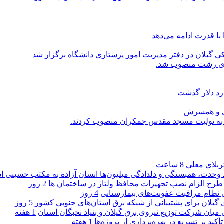
با قدرت ادامه می‌دهد
یلان در دفتر مدیریت امور پرستاری دانشگاه برگزار شد
اری رشت منصوب شد.
رد دلار گذشت
یی و همسرش
را به تولیت مسجد مقدس جمکران منصوب کردند.
کربلای معلی
8 ساعت
ماد وحدت، همبستگی و دلدادگی میلیون‌ها انسان آزاده به مکتب حسینی 
ی طرح الزام نصب تجهیزات محافظ ولتاژ در ساختمان ها
2 روز
ی نظام مراقبت عفونت‌های بیمارستانی
4 روز
گیلان برای پشتیبانی از شبكه برق استان‌های جنوبی كشور
5 روز
 میان شركت توزیع نیروی برق گیلان و بنیاد نخبگان استان
1 هفته
 بر تسریع در بهره‌برداری از پروژه‌ها
1 هفته