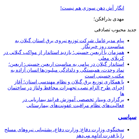
انگار آش دهن سوزی هم نیست!
مهدی بذرافکن؛
جدید
محبوب
تصادفی
پیام مدیرعامل شركت توزیع نیروی برق استان گیلان به
مناسبت روز خبرنگار ‌
همزمان با اربعین حسینی؛ بازدید استاندار از مواکب گیلانی در
کربلای معلی
استاندار گیلان در پیامی به مناسبت اربعین حسینی: اربعین؛
نماد وحدت، همبستگی و دلدادگی میلیون‌ها انسان آزاده به
مکتب حسینی است
با همکاری توزیع برق گیلان و نظام مهندسی استان؛ آغاز
اجرای طرح الزام نصب تجهیزات محافظ ولتاژ در ساختمان
ها
برگزاری وبینار تخصصی آموزش فرایند بیماریابی در
فعالیت‌های نظام مراقبت عفونت‌های بیمارستانی
سیاسی
سخنگوی وزارت دفاع: وزارت دفاع، پشتیبانی نیرو‌های مسلح
را با قدرت ادامه می‌دهد