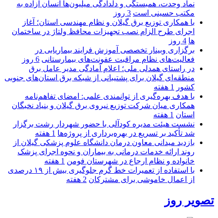
نماد وحدت، همبستگی و دلدادگی میلیون‌ها انسان آزاده به
مکتب حسینی است
3 روز
با همکاری توزیع برق گیلان و نظام مهندسی استان؛ آغاز
اجرای طرح الزام نصب تجهیزات محافظ ولتاژ در ساختمان
ها
4 روز
برگزاری وبینار تخصصی آموزش فرایند بیماریابی در
فعالیت‌های نظام مراقبت عفونت‌های بیمارستانی
6 روز
در راستای همدلی ملی؛ اعلام آمادگی مدیر عامل برق
منطقه‌ای گیلان برای پشتیبانی از شبكه برق استان‌های جنوبی
كشور
1 هفته
با هدف بهره‌گیری از توانمندی علمی: امضای تفاهم‌نامه
همكاری میان شركت توزیع نیروی برق گیلان و بنیاد نخبگان
استان
1 هفته
نشست هیئت مدیره کودآلی با حضور شهردار رشت برگزار
شد تأکید بر تسریع در بهره‌برداری از پروژه‌ها
1 هفته
بازدید میدانی معاون درمان دانشگاه علوم پزشکی گیلان از
روند ارائه خدمات درمانی به بیماران و نحوه اجرای پزشک
خانواده و نظام ارجاع در شهرستان فومن
1 هفته
با استفاده از تعمیرات خط گرم جلوگیری بیش از ۱۹ درصدی
از اعمال خاموشی برای مشتركان
2 هفته
تصویر روز