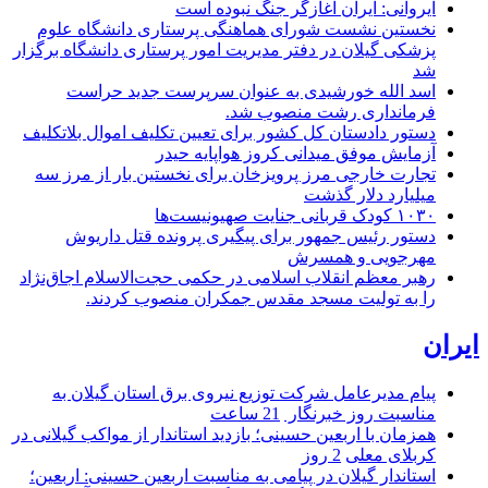
ایروانی: ایران آغازگر جنگ نبوده است
نخستین نشست شورای هماهنگی پرستاری دانشگاه علوم
پزشکی گیلان در دفتر مدیریت امور پرستاری دانشگاه برگزار
شد
اسد الله خورشیدی به عنوان سرپرست جدید حراست
فرمانداری رشت منصوب شد.
دستور دادستان کل کشور برای تعیین تکلیف اموال بلاتکلیف
آزمایش موفق میدانی کروز هواپایه حیدر
تجارت خارجی مرز پرویزخان برای نخستین بار از مرز سه
میلیارد دلار گذشت
۱۰۳۰ کودک قربانی جنایت صهیونیست‌ها
دستور رئیس جمهور برای پیگیری پرونده قتل داریوش
مهرجویی و همسرش
رهبر معظم انقلاب اسلامی در حکمی حجت‌الاسلام اجاق‌نژاد
را به تولیت مسجد مقدس جمکران منصوب کردند.
ایران
پیام مدیرعامل شركت توزیع نیروی برق استان گیلان به
مناسبت روز خبرنگار ‌
21 ساعت
همزمان با اربعین حسینی؛ بازدید استاندار از مواکب گیلانی در
کربلای معلی
2 روز
استاندار گیلان در پیامی به مناسبت اربعین حسینی: اربعین؛