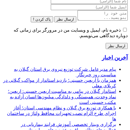
ارسال نظر
پاک کردن !
ذخیره نام، ایمیل و وبسایت من در مرورگر برای زمانی که
دوباره دیدگاهی می‌نویسم.
آخرین اخبار
پیام مدیرعامل شركت توزیع نیروی برق استان گیلان به
مناسبت روز خبرنگار ‌
همزمان با اربعین حسینی؛ بازدید استاندار از مواکب گیلانی در
کربلای معلی
استاندار گیلان در پیامی به مناسبت اربعین حسینی: اربعین؛
نماد وحدت، همبستگی و دلدادگی میلیون‌ها انسان آزاده به
مکتب حسینی است
با همکاری توزیع برق گیلان و نظام مهندسی استان؛ آغاز
اجرای طرح الزام نصب تجهیزات محافظ ولتاژ در ساختمان
ها
برگزاری وبینار تخصصی آموزش فرایند بیماریابی در
فعالیت‌های نظام مراقبت عفونت‌های بیمارستانی