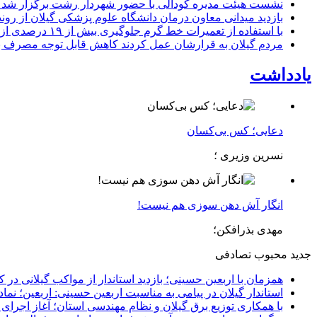
نشست هیئت مدیره کودآلی با حضور شهردار رشت برگزار شد تأکید
بازدید میدانی معاون درمان دانشگاه علوم پزشکی گیلان از رون
با استفاده از تعمیرات خط گرم جلوگیری بیش از ۱۹ درصدی از اعمال خاموشی برای مشتركان
مردم گیلان به قرارشان عمل کردند كاهش قابل توجه مصرف برق در استان با 
یادداشت
دعایی؛ کس بی‌کسان
نسرین وزیری ؛
انگار آش دهن سوزی هم نیست!
مهدی بذرافکن؛
جدید
محبوب
تصادفی
همزمان با اربعین حسینی؛ بازدید استاندار از مواکب گیلانی در 
استاندار گیلان در پیامی به مناسبت اربعین حسینی: اربعین؛ ن
با همکاری توزیع برق گیلان و نظام مهندسی استان؛ آغاز اجرا