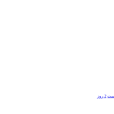
است
2 روز