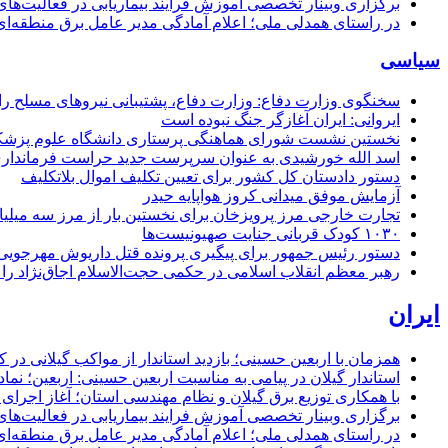
برگزاری وبینار تخصصی آموزش فرایند بیماریابی در فعالیت‌ها
در راستای همدلی ملی؛ اعلام آمادگی مدیر عامل برق منطقه‌ای 
سیاسی
سخنگوی وزارت دفاع: وزارت دفاع، پشتیبانی نیرو‌های مسلح را 
ایروانی: ایران آغازگر جنگ نبوده است
نخستین نشست شورای هماهنگی پرستاری دانشگاه علوم پزشکی گ
اسد الله خورشیدی به عنوان سرپرست جدید حراست فرماند
دستور دادستان کل کشور برای تعیین تکلیف اموال بلاتکلیف
آزمایش موفق میدانی کروز هواپایه حیدر
تجارت خارجی مرز پرویزخان برای نخستین بار از مرز سه میلیا
۱۰۳۰ کودک قربانی جنایت صهیونیست‌ها
دستور رئیس جمهور برای پیگیری پرونده قتل داریوش مهرجو
رهبر معظم انقلاب اسلامی در حکمی حجت‌الاسلام اجاق‌نژاد 
ایران
همزمان با اربعین حسینی؛ بازدید استاندار از مواکب گیلانی در 
استاندار گیلان در پیامی به مناسبت اربعین حسینی: اربعین؛ ن
با همکاری توزیع برق گیلان و نظام مهندسی استان؛ آغاز اجرا
برگزاری وبینار تخصصی آموزش فرایند بیماریابی در فعالیت‌ها
در راستای همدلی ملی؛ اعلام آمادگی مدیر عامل برق منطقه‌ای 