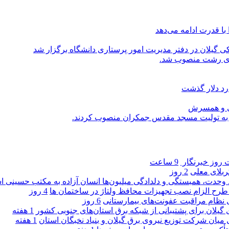
با قدرت ادامه می‌دهد
یلان در دفتر مدیریت امور پرستاری دانشگاه برگزار شد
اری رشت منصوب شد.
رد دلار گذشت
یی و همسرش
را به تولیت مسجد مقدس جمکران منصوب کردند.
روز خبرنگار ‌
9 ساعت
کربلای معلی
2 روز
ماد وحدت، همبستگی و دلدادگی میلیون‌ها انسان آزاده به مکتب حسینی 
ی طرح الزام نصب تجهیزات محافظ ولتاژ در ساختمان ها
4 روز
ی نظام مراقبت عفونت‌های بیمارستانی
6 روز
گیلان برای پشتیبانی از شبكه برق استان‌های جنوبی كشور
1 هفته
 میان شركت توزیع نیروی برق گیلان و بنیاد نخبگان استان
1 هفته