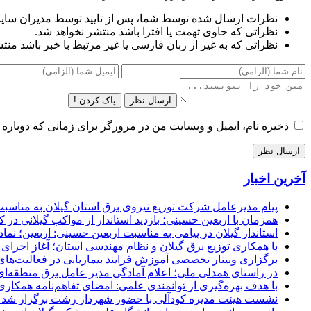
نظرات ارسال شده توسط شما، پس از تایید توسط مدیران سای
نظراتی که حاوی تهمت یا افترا باشد منتشر نخواهد شد.
نظراتی که به غیر از زبان فارسی یا غیر مرتبط با خبر باشد منت
ارسال نظر
پاک کردن !
ذخیره نام، ایمیل و وبسایت من در مرورگر برای زمانی که دوباره 
آخرین اخبار
پیام مدیرعامل شركت توزیع نیروی برق استان گیلان به مناسبت 
همزمان با اربعین حسینی؛ بازدید استاندار از مواکب گیلانی در 
استاندار گیلان در پیامی به مناسبت اربعین حسینی: اربعین؛ ن
با همکاری توزیع برق گیلان و نظام مهندسی استان؛ آغاز اجرا
برگزاری وبینار تخصصی آموزش فرایند بیماریابی در فعالیت‌ها
در راستای همدلی ملی؛ اعلام آمادگی مدیر عامل برق منطقه‌ای 
با هدف بهره‌گیری از توانمندی علمی: امضای تفاهم‌نامه همكاری
نشست هیئت مدیره کودآلی با حضور شهردار رشت برگزار شد تأکید