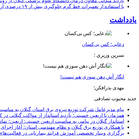
بازدید میدانی معاون درمان دانشگاه علوم پزشکی گیلان از رون
با استفاده از تعمیرات خط گرم جلوگیری بیش از ۱۹ درصدی از اعمال خاموشی برای مشتركان
یادداشت
دعایی؛ کس بی‌کسان
نسرین وزیری ؛
انگار آش دهن سوزی هم نیست!
مهدی بذرافکن؛
جدید
محبوب
تصادفی
پیام مدیرعامل شركت توزیع نیروی برق استان گیلان به مناسبت 
همزمان با اربعین حسینی؛ بازدید استاندار از مواکب گیلانی در 
استاندار گیلان در پیامی به مناسبت اربعین حسینی: اربعین؛ ن
با همکاری توزیع برق گیلان و نظام مهندسی استان؛ آغاز اجرا
برگزاری وبینار تخصصی آموزش فرایند بیماریابی در فعالیت‌ها