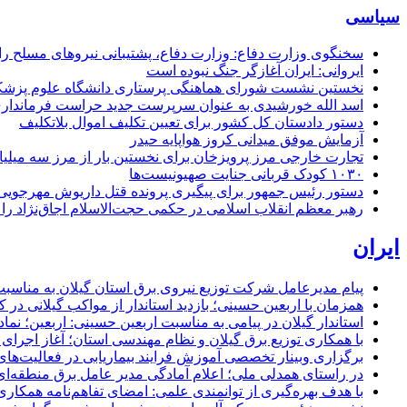
سیاسی
سخنگوی وزارت دفاع: وزارت دفاع، پشتیبانی نیرو‌های مسلح را 
ایروانی: ایران آغازگر جنگ نبوده است
نخستین نشست شورای هماهنگی پرستاری دانشگاه علوم پزشکی گ
اسد الله خورشیدی به عنوان سرپرست جدید حراست فرماند
دستور دادستان کل کشور برای تعیین تکلیف اموال بلاتکلیف
آزمایش موفق میدانی کروز هواپایه حیدر
تجارت خارجی مرز پرویزخان برای نخستین بار از مرز سه میلیا
۱۰۳۰ کودک قربانی جنایت صهیونیست‌ها
دستور رئیس جمهور برای پیگیری پرونده قتل داریوش مهرجو
رهبر معظم انقلاب اسلامی در حکمی حجت‌الاسلام اجاق‌نژاد 
ایران
پیام مدیرعامل شركت توزیع نیروی برق استان گیلان به مناسبت 
همزمان با اربعین حسینی؛ بازدید استاندار از مواکب گیلانی در 
استاندار گیلان در پیامی به مناسبت اربعین حسینی: اربعین؛ ن
با همکاری توزیع برق گیلان و نظام مهندسی استان؛ آغاز اجرا
برگزاری وبینار تخصصی آموزش فرایند بیماریابی در فعالیت‌ها
در راستای همدلی ملی؛ اعلام آمادگی مدیر عامل برق منطقه‌ای 
با هدف بهره‌گیری از توانمندی علمی: امضای تفاهم‌نامه همكاری