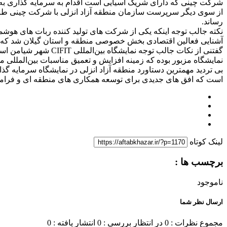
شرکت چینی که دارای شریک آسیایی است اقدام به سرمایه گذاری به ارزش ۵ میلیون دلار جهت ساخت دوچرخه و موتور سیکلت برقی در نخستین منطقه آزاد شمال
از سوی دیگر سرپرست سازمان منطقه آزاد انزلی با شرکت چینی طراح 
رساند.
نکته جالب توجه اینکه یکی از شرکت های تولید کننده ربات های هو
آشنایی فعالین اقتصادی بخش خصوصی منطقه و استان گیلان شد که ب
گفتنی از نکات جالب ت
نمایشگاه مزبور بوده که زمینه افزایش و تعمیق مناسبات بین‌المللی م
بی تردید مهمترین دستاورد منطقه آزاد انزلی در نمایشگاه سرمایه گ
است که افق های جدیدی برای توسعه همکاری های منطقه ای و فرامنطق
لینک کوتاه
برچسب ها :
ناموجود
ارسال نظر شما
مجموع نظرات : 0
در انتظار بررسی : 0
انتشار یافته : 0