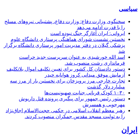
سیاسی
سخنگوی وزارت دفاع: وزارت دفاع، پشتیبانی نیرو‌های مسلح
را با قدرت ادامه می‌دهد
ایروانی: ایران آغازگر جنگ نبوده است
نخستین نشست شورای هماهنگی پرستاری دانشگاه علوم
پزشکی گیلان در دفتر مدیریت امور پرستاری دانشگاه برگزار
شد
اسد الله خورشیدی به عنوان سرپرست جدید حراست
فرمانداری رشت منصوب شد.
دستور دادستان کل کشور برای تعیین تکلیف اموال بلاتکلیف
آزمایش موفق میدانی کروز هواپایه حیدر
تجارت خارجی مرز پرویزخان برای نخستین بار از مرز سه
میلیارد دلار گذشت
۱۰۳۰ کودک قربانی جنایت صهیونیست‌ها
دستور رئیس جمهور برای پیگیری پرونده قتل داریوش
مهرجویی و همسرش
رهبر معظم انقلاب اسلامی در حکمی حجت‌الاسلام اجاق‌نژاد
را به تولیت مسجد مقدس جمکران منصوب کردند.
ایران