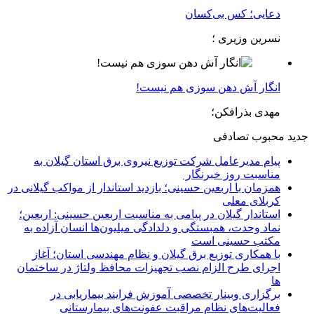
دعایی؛ کس بی‌کسان
نسرین وزیری ؛
انگار آش دهن سوزی هم نیست!
مهدی بذرافکن؛
جدید
محبوب
تصادفی
پیام مدیرعامل شركت توزیع نیروی برق استان گیلان به
مناسبت روز خبرنگار ‌
همزمان با اربعین حسینی؛ بازدید استاندار از مواکب گیلانی در
کربلای معلی
استاندار گیلان در پیامی به مناسبت اربعین حسینی: اربعین؛
نماد وحدت، همبستگی و دلدادگی میلیون‌ها انسان آزاده به
مکتب حسینی است
با همکاری توزیع برق گیلان و نظام مهندسی استان؛ آغاز
اجرای طرح الزام نصب تجهیزات محافظ ولتاژ در ساختمان
ها
برگزاری وبینار تخصصی آموزش فرایند بیماریابی در
فعالیت‌های نظام مراقبت عفونت‌های بیمارستانی