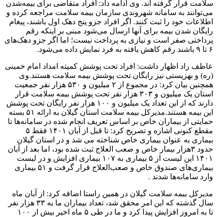
سلامت قرار گرفته اند. وی ادامه داد: افراد متقاضی برای بیمه‌شدن
می‌توانند به سامانه شهروندی سازمان بیمه سلامت مراجعه کرده و
اطلاعات خود را ثبت کنند. اگر افراد جزو پنج دهک اول باشند، پیغام
رایگان شدن بیمه برای آنها ارسال می‌شود مبنی بر اینکه رقم
پرداختی صفر است و نیازی به پرداخت نیست؛ اما اگر جزو دهک‌های
۶ تا ۹ باشند رقم کاهش‌ یافته به فرد نمایش داده می‌شود.
عاطف راد اظهار داشت: افراد تحت پوشش کمیته امداد امام خمینی
(ره) و بهزیستی نیز رایگان تحت پوشش بیمه سلامت هستند.وی
همچنین بیان کرد: در مجموع از ۲ میلیون و ۵۳۰ هزار نفر جمعیت
استان یک میلیون و ۳۰۳ هزار نفر تحت پوشش بیمه سلامت قرار
دارند که از این تعداد یک میلیون و ۱۰۰ هزار نفر رایگان تحت پوشش
این بیمه هستند.مدیرکل بیمه سلامت استان گیلان به ارائه ۵۱ بسته
حمایتی از بیماران خاص بر اساس تعریف انجام شده در سامانه‌ها تا
مقطع کنونی اشاره و تصریح کرد: تا قبل از آبان ۱۴۰۱ فقط ۵
بیماری به عنوان بیماری خاص شناخته می شد و در استان گیلان
حدود ۳هزار بیمار خاص و صعب العلاج ثبت شده بود، اما بعد از آبان
۱۴۰۱ این لیست از ۵ بیماری به ۱۰۷ بیماری افزایش و در لیست
بیماری‌های صندوق خاص و صعب‌العلاج قرار گرفت و ۵۱ بیماری
وارد سامانه‌ها شدند .
مدیرکل بیمه سلامت گیلان در همین راستا اضافه کرد: از آبان ماه
سال گذشته که این امر محقق شد، تعداد بیماران ما به ۳۳ هزار نفر
تا به امروز افزایش پیدا کرد و ما در طی ۵ ماه اخیر بیش از ۱۰۰