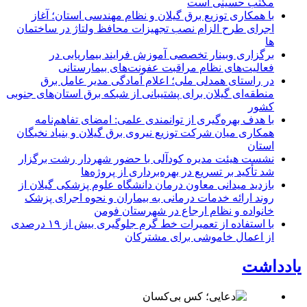
مکتب حسینی است
با همکاری توزیع برق گیلان و نظام مهندسی استان؛ آغاز
اجرای طرح الزام نصب تجهیزات محافظ ولتاژ در ساختمان
ها
برگزاری وبینار تخصصی آموزش فرایند بیماریابی در
فعالیت‌های نظام مراقبت عفونت‌های بیمارستانی
در راستای همدلی ملی؛ اعلام آمادگی مدیر عامل برق
منطقه‌ای گیلان برای پشتیبانی از شبكه برق استان‌های جنوبی
كشور
با هدف بهره‌گیری از توانمندی علمی: امضای تفاهم‌نامه
همكاری میان شركت توزیع نیروی برق گیلان و بنیاد نخبگان
استان
نشست هیئت مدیره کودآلی با حضور شهردار رشت برگزار
شد تأکید بر تسریع در بهره‌برداری از پروژه‌ها
بازدید میدانی معاون درمان دانشگاه علوم پزشکی گیلان از
روند ارائه خدمات درمانی به بیماران و نحوه اجرای پزشک
خانواده و نظام ارجاع در شهرستان فومن
با استفاده از تعمیرات خط گرم جلوگیری بیش از ۱۹ درصدی
از اعمال خاموشی برای مشتركان
یادداشت