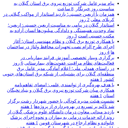
پیام مدیرعامل شركت توزیع نیروی برق استان گیلان به
مناسبت روز خبرنگار ‌
8 ساعت
همزمان با اربعین حسینی؛ بازدید استاندار از مواکب گیلانی در
کربلای معلی
2 روز
استاندار گیلان در پیامی به مناسبت اربعین حسینی: اربعین؛
نماد وحدت، همبستگی و دلدادگی میلیون‌ها انسان آزاده به
مکتب حسینی است
3 روز
با همکاری توزیع برق گیلان و نظام مهندسی استان؛ آغاز
اجرای طرح الزام نصب تجهیزات محافظ ولتاژ در ساختمان
ها
4 روز
برگزاری وبینار تخصصی آموزش فرایند بیماریابی در
فعالیت‌های نظام مراقبت عفونت‌های بیمارستانی
6 روز
در راستای همدلی ملی؛ اعلام آمادگی مدیر عامل برق
منطقه‌ای گیلان برای پشتیبانی از شبكه برق استان‌های جنوبی
كشور
1 هفته
با هدف بهره‌گیری از توانمندی علمی: امضای تفاهم‌نامه
همكاری میان شركت توزیع نیروی برق گیلان و بنیاد نخبگان
استان
1 هفته
نشست هیئت مدیره کودآلی با حضور شهردار رشت برگزار
شد تأکید بر تسریع در بهره‌برداری از پروژه‌ها
1 هفته
بازدید میدانی معاون درمان دانشگاه علوم پزشکی گیلان از
روند ارائه خدمات درمانی به بیماران و نحوه اجرای پزشک
خانواده و نظام ارجاع در شهرستان فومن
1 هفته