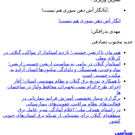
انگار آش دهن سوزی هم نیست!
مهدی بذرافکن؛
جدید
محبوب
تصادفی
همزمان با اربعین حسینی؛ بازدید استاندار از مواکب گیلانی در
کربلای معلی
استاندار گیلان در پیامی به مناسبت اربعین حسینی: اربعین؛
نماد وحدت، همبستگی و دلدادگی میلیون‌ها انسان آزاده به
مکتب حسینی است
با همکاری توزیع برق گیلان و نظام مهندسی استان؛ آغاز
اجرای طرح الزام نصب تجهیزات محافظ ولتاژ در ساختمان
ها
برگزاری وبینار تخصصی آموزش فرایند بیماریابی در
فعالیت‌های نظام مراقبت عفونت‌های بیمارستانی
در راستای همدلی ملی؛ اعلام آمادگی مدیر عامل برق
منطقه‌ای گیلان برای پشتیبانی از شبكه برق استان‌های جنوبی
كشور
سیاسی