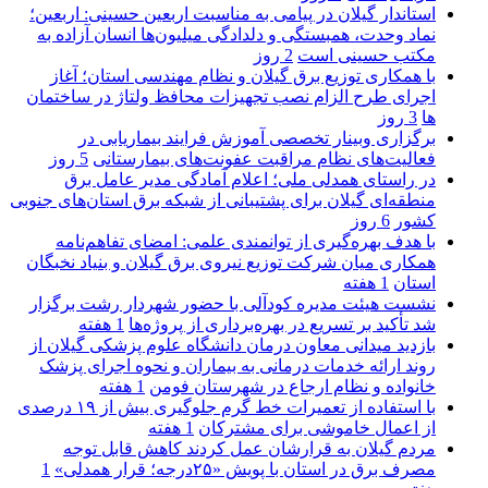
استاندار گیلان در پیامی به مناسبت اربعین حسینی: اربعین؛
نماد وحدت، همبستگی و دلدادگی میلیون‌ها انسان آزاده به
مکتب حسینی است
2 روز
با همکاری توزیع برق گیلان و نظام مهندسی استان؛ آغاز
اجرای طرح الزام نصب تجهیزات محافظ ولتاژ در ساختمان
ها
3 روز
برگزاری وبینار تخصصی آموزش فرایند بیماریابی در
فعالیت‌های نظام مراقبت عفونت‌های بیمارستانی
5 روز
در راستای همدلی ملی؛ اعلام آمادگی مدیر عامل برق
منطقه‌ای گیلان برای پشتیبانی از شبكه برق استان‌های جنوبی
كشور
6 روز
با هدف بهره‌گیری از توانمندی علمی: امضای تفاهم‌نامه
همكاری میان شركت توزیع نیروی برق گیلان و بنیاد نخبگان
استان
1 هفته
نشست هیئت مدیره کودآلی با حضور شهردار رشت برگزار
شد تأکید بر تسریع در بهره‌برداری از پروژه‌ها
1 هفته
بازدید میدانی معاون درمان دانشگاه علوم پزشکی گیلان از
روند ارائه خدمات درمانی به بیماران و نحوه اجرای پزشک
خانواده و نظام ارجاع در شهرستان فومن
1 هفته
با استفاده از تعمیرات خط گرم جلوگیری بیش از ۱۹ درصدی
از اعمال خاموشی برای مشتركان
1 هفته
مردم گیلان به قرارشان عمل کردند كاهش قابل توجه
مصرف برق در استان با پویش «۲۵درجه؛ قرار همدلی»
1