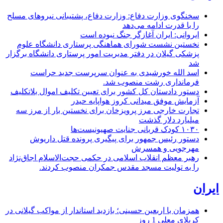
سخنگوی وزارت دفاع: وزارت دفاع، پشتیبانی نیرو‌های مسلح
را با قدرت ادامه می‌دهد
ایروانی: ایران آغازگر جنگ نبوده است
نخستین نشست شورای هماهنگی پرستاری دانشگاه علوم
پزشکی گیلان در دفتر مدیریت امور پرستاری دانشگاه برگزار
شد
اسد الله خورشیدی به عنوان سرپرست جدید حراست
فرمانداری رشت منصوب شد.
دستور دادستان کل کشور برای تعیین تکلیف اموال بلاتکلیف
آزمایش موفق میدانی کروز هواپایه حیدر
تجارت خارجی مرز پرویزخان برای نخستین بار از مرز سه
میلیارد دلار گذشت
۱۰۳۰ کودک قربانی جنایت صهیونیست‌ها
دستور رئیس جمهور برای پیگیری پرونده قتل داریوش
مهرجویی و همسرش
رهبر معظم انقلاب اسلامی در حکمی حجت‌الاسلام اجاق‌نژاد
را به تولیت مسجد مقدس جمکران منصوب کردند.
ایران
همزمان با اربعین حسینی؛ بازدید استاندار از مواکب گیلانی در
کربلای معلی
1 روز