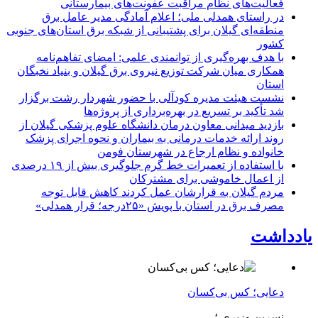
فعالیت‌های نظام مراقبت عفونت‌های بیمارستانی
در راستای همدلی ملی؛ اعلام آمادگی مدیر عامل برق
منطقه‌ای گیلان برای پشتیبانی از شبكه برق استان‌های جنوبی
كشور
با هدف بهره‌گیری از توانمندی علمی: امضای تفاهم‌نامه
همكاری میان شركت توزیع نیروی برق گیلان و بنیاد نخبگان
استان
نشست هیئت مدیره کودآلی با حضور شهردار رشت برگزار
شد تأکید بر تسریع در بهره‌برداری از پروژه‌ها
بازدید میدانی معاون درمان دانشگاه علوم پزشکی گیلان از
روند ارائه خدمات درمانی به بیماران و نحوه اجرای پزشک
خانواده و نظام ارجاع در شهرستان فومن
با استفاده از تعمیرات خط گرم جلوگیری بیش از ۱۹ درصدی
از اعمال خاموشی برای مشتركان
مردم گیلان به قرارشان عمل کردند كاهش قابل توجه
مصرف برق در استان با پویش «۲۵درجه؛ قرار همدلی»
یادداشت
دعایی؛ کس بی‌کسان
نسرین وزیری ؛