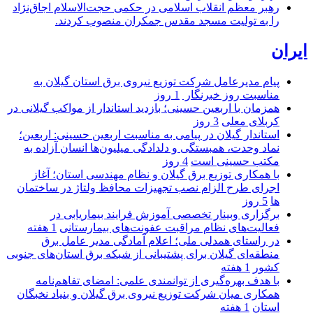
رهبر معظم انقلاب اسلامی در حکمی حجت‌الاسلام اجاق‌نژاد
را به تولیت مسجد مقدس جمکران منصوب کردند.
ایران
پیام مدیرعامل شركت توزیع نیروی برق استان گیلان به
مناسبت روز خبرنگار ‌
1 روز
همزمان با اربعین حسینی؛ بازدید استاندار از مواکب گیلانی در
کربلای معلی
3 روز
استاندار گیلان در پیامی به مناسبت اربعین حسینی: اربعین؛
نماد وحدت، همبستگی و دلدادگی میلیون‌ها انسان آزاده به
مکتب حسینی است
4 روز
با همکاری توزیع برق گیلان و نظام مهندسی استان؛ آغاز
اجرای طرح الزام نصب تجهیزات محافظ ولتاژ در ساختمان
ها
5 روز
برگزاری وبینار تخصصی آموزش فرایند بیماریابی در
فعالیت‌های نظام مراقبت عفونت‌های بیمارستانی
1 هفته
در راستای همدلی ملی؛ اعلام آمادگی مدیر عامل برق
منطقه‌ای گیلان برای پشتیبانی از شبكه برق استان‌های جنوبی
كشور
1 هفته
با هدف بهره‌گیری از توانمندی علمی: امضای تفاهم‌نامه
همكاری میان شركت توزیع نیروی برق گیلان و بنیاد نخبگان
استان
1 هفته