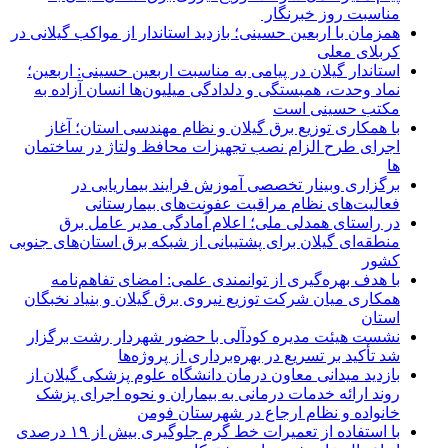
مناسبت روز خبرنگار ‌
همزمان با اربعین حسینی؛ بازدید استاندار از مواکب گیلانی در
کربلای معلی
استاندار گیلان در پیامی به مناسبت اربعین حسینی: اربعین؛
نماد وحدت، همبستگی و دلدادگی میلیون‌ها انسان آزاده به
مکتب حسینی است
با همکاری توزیع برق گیلان و نظام مهندسی استان؛ آغاز
اجرای طرح الزام نصب تجهیزات محافظ ولتاژ در ساختمان
ها
برگزاری وبینار تخصصی آموزش فرایند بیماریابی در
فعالیت‌های نظام مراقبت عفونت‌های بیمارستانی
در راستای همدلی ملی؛ اعلام آمادگی مدیر عامل برق
منطقه‌ای گیلان برای پشتیبانی از شبكه برق استان‌های جنوبی
كشور
با هدف بهره‌گیری از توانمندی علمی: امضای تفاهم‌نامه
همكاری میان شركت توزیع نیروی برق گیلان و بنیاد نخبگان
استان
نشست هیئت مدیره کودآلی با حضور شهردار رشت برگزار
شد تأکید بر تسریع در بهره‌برداری از پروژه‌ها
بازدید میدانی معاون درمان دانشگاه علوم پزشکی گیلان از
روند ارائه خدمات درمانی به بیماران و نحوه اجرای پزشک
خانواده و نظام ارجاع در شهرستان فومن
با استفاده از تعمیرات خط گرم جلوگیری بیش از ۱۹ درصدی