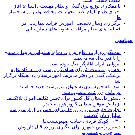
مکتب حسینی است
با همکاری توزیع برق گیلان و نظام مهندسی استان؛ آغاز
اجرای طرح الزام نصب تجهیزات محافظ ولتاژ در ساختمان
ها
برگزاری وبینار تخصصی آموزش فرایند بیماریابی در
فعالیت‌های نظام مراقبت عفونت‌های بیمارستانی
سیاسی
سخنگوی وزارت دفاع: وزارت دفاع، پشتیبانی نیرو‌های مسلح
را با قدرت ادامه می‌دهد
ایروانی: ایران آغازگر جنگ نبوده است
نخستین نشست شورای هماهنگی پرستاری دانشگاه علوم
پزشکی گیلان در دفتر مدیریت امور پرستاری دانشگاه برگزار
شد
اسد الله خورشیدی به عنوان سرپرست جدید حراست
فرمانداری رشت منصوب شد.
دستور دادستان کل کشور برای تعیین تکلیف اموال بلاتکلیف
آزمایش موفق میدانی کروز هواپایه حیدر
تجارت خارجی مرز پرویزخان برای نخستین بار از مرز سه
میلیارد دلار گذشت
۱۰۳۰ کودک قربانی جنایت صهیونیست‌ها
دستور رئیس جمهور برای پیگیری پرونده قتل داریوش
مهرجویی و همسرش