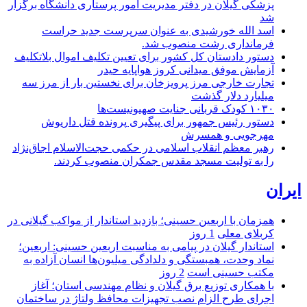
پزشکی گیلان در دفتر مدیریت امور پرستاری دانشگاه برگزار
شد
اسد الله خورشیدی به عنوان سرپرست جدید حراست
فرمانداری رشت منصوب شد.
دستور دادستان کل کشور برای تعیین تکلیف اموال بلاتکلیف
آزمایش موفق میدانی کروز هواپایه حیدر
تجارت خارجی مرز پرویزخان برای نخستین بار از مرز سه
میلیارد دلار گذشت
۱۰۳۰ کودک قربانی جنایت صهیونیست‌ها
دستور رئیس جمهور برای پیگیری پرونده قتل داریوش
مهرجویی و همسرش
رهبر معظم انقلاب اسلامی در حکمی حجت‌الاسلام اجاق‌نژاد
را به تولیت مسجد مقدس جمکران منصوب کردند.
ایران
همزمان با اربعین حسینی؛ بازدید استاندار از مواکب گیلانی در
کربلای معلی
1 روز
استاندار گیلان در پیامی به مناسبت اربعین حسینی: اربعین؛
نماد وحدت، همبستگی و دلدادگی میلیون‌ها انسان آزاده به
مکتب حسینی است
2 روز
با همکاری توزیع برق گیلان و نظام مهندسی استان؛ آغاز
اجرای طرح الزام نصب تجهیزات محافظ ولتاژ در ساختمان