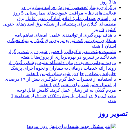
ها
3 روز
برگزاری وبینار تخصصی آموزش فرایند بیماریابی در
فعالیت‌های نظام مراقبت عفونت‌های بیمارستانی
5 روز
در راستای همدلی ملی؛ اعلام آمادگی مدیر عامل برق
منطقه‌ای گیلان برای پشتیبانی از شبكه برق استان‌های جنوبی
كشور
6 روز
با هدف بهره‌گیری از توانمندی علمی: امضای تفاهم‌نامه
همكاری میان شركت توزیع نیروی برق گیلان و بنیاد نخبگان
استان
1 هفته
نشست هیئت مدیره کودآلی با حضور شهردار رشت برگزار
شد تأکید بر تسریع در بهره‌برداری از پروژه‌ها
1 هفته
بازدید میدانی معاون درمان دانشگاه علوم پزشکی گیلان از
روند ارائه خدمات درمانی به بیماران و نحوه اجرای پزشک
خانواده و نظام ارجاع در شهرستان فومن
1 هفته
با استفاده از تعمیرات خط گرم جلوگیری بیش از ۱۹ درصدی
از اعمال خاموشی برای مشتركان
1 هفته
مردم گیلان به قرارشان عمل کردند كاهش قابل توجه
مصرف برق در استان با پویش «۲۵درجه؛ قرار همدلی»
1
هفته
تصویر روز