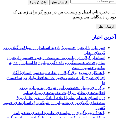
ارسال نظر
پاک کردن !
ذخیره نام، ایمیل و وبسایت من در مرورگر برای زمانی که
دوباره دیدگاهی می‌نویسم.
آخرین اخبار
همزمان با اربعین حسینی؛ بازدید استاندار از مواکب گیلانی در
کربلای معلی
استاندار گیلان در پیامی به مناسبت اربعین حسینی: اربعین؛
نماد وحدت، همبستگی و دلدادگی میلیون‌ها انسان آزاده به
مکتب حسینی است
با همکاری توزیع برق گیلان و نظام مهندسی استان؛ آغاز
اجرای طرح الزام نصب تجهیزات محافظ ولتاژ در ساختمان
ها
برگزاری وبینار تخصصی آموزش فرایند بیماریابی در
فعالیت‌های نظام مراقبت عفونت‌های بیمارستانی
در راستای همدلی ملی؛ اعلام آمادگی مدیر عامل برق
منطقه‌ای گیلان برای پشتیبانی از شبكه برق استان‌های جنوبی
كشور
با هدف بهره‌گیری از توانمندی علمی: امضای تفاهم‌نامه
همكاری میان شركت توزیع نیروی برق گیلان و بنیاد نخبگان