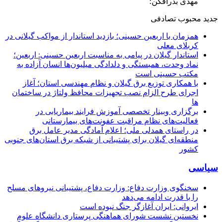
مهدی بذرافکن؛
جدید
محبوب
تصادفی
همزمان با اربعین حسینی؛ بازدید استاندار از مواکب گیلانی در
کربلای معلی
استاندار گیلان در پیامی به مناسبت اربعین حسینی: اربعین؛
نماد وحدت، همبستگی و دلدادگی میلیون‌ها انسان آزاده به
مکتب حسینی است
با همکاری توزیع برق گیلان و نظام مهندسی استان؛ آغاز
اجرای طرح الزام نصب تجهیزات محافظ ولتاژ در ساختمان
ها
برگزاری وبینار تخصصی آموزش فرایند بیماریابی در
فعالیت‌های نظام مراقبت عفونت‌های بیمارستانی
در راستای همدلی ملی؛ اعلام آمادگی مدیر عامل برق
منطقه‌ای گیلان برای پشتیبانی از شبكه برق استان‌های جنوبی
كشور
سیاسی
سخنگوی وزارت دفاع: وزارت دفاع، پشتیبانی نیرو‌های مسلح
را با قدرت ادامه می‌دهد
ایروانی: ایران آغازگر جنگ نبوده است
نخستین نشست شورای هماهنگی پرستاری دانشگاه علوم