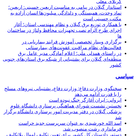
کربلای معلی
استاندار گیلان در پیامی به مناسبت اربعین حسینی: اربعین؛
نماد وحدت، همبستگی و دلدادگی میلیون‌ها انسان آزاده به
مکتب حسینی است
با همکاری توزیع برق گیلان و نظام مهندسی استان؛ آغاز
اجرای طرح الزام نصب تجهیزات محافظ ولتاژ در ساختمان
ها
برگزاری وبینار تخصصی آموزش فرایند بیماریابی در
فعالیت‌های نظام مراقبت عفونت‌های بیمارستانی
در راستای همدلی ملی؛ اعلام آمادگی مدیر عامل برق
منطقه‌ای گیلان برای پشتیبانی از شبكه برق استان‌های جنوبی
كشور
سیاسی
سخنگوی وزارت دفاع: وزارت دفاع، پشتیبانی نیرو‌های مسلح
را با قدرت ادامه می‌دهد
ایروانی: ایران آغازگر جنگ نبوده است
نخستین نشست شورای هماهنگی پرستاری دانشگاه علوم
پزشکی گیلان در دفتر مدیریت امور پرستاری دانشگاه برگزار
شد
اسد الله خورشیدی به عنوان سرپرست جدید حراست
فرمانداری رشت منصوب شد.
دستور دادستان کل کشور برای تعیین تکلیف اموال بلاتکلیف