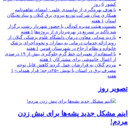
كشور
6 روز
با هدف بهره‌گیری از توانمندی علمی: امضای تفاهم‌نامه
همكاری میان شركت توزیع نیروی برق گیلان و بنیاد نخبگان
استان
1 هفته
نشست هیئت مدیره کودآلی با حضور شهردار رشت برگزار
شد تأکید بر تسریع در بهره‌برداری از پروژه‌ها
1 هفته
بازدید میدانی معاون درمان دانشگاه علوم پزشکی گیلان از
روند ارائه خدمات درمانی به بیماران و نحوه اجرای پزشک
خانواده و نظام ارجاع در شهرستان فومن
1 هفته
با استفاده از تعمیرات خط گرم جلوگیری بیش از ۱۹ درصدی
از اعمال خاموشی برای مشتركان
1 هفته
مردم گیلان به قرارشان عمل کردند كاهش قابل توجه
مصرف برق در استان با پویش «۲۵درجه؛ قرار همدلی»
1
هفته
تصویر روز
اینم مشکل جدید پشه‌ها برای نیش زدن
مردم!