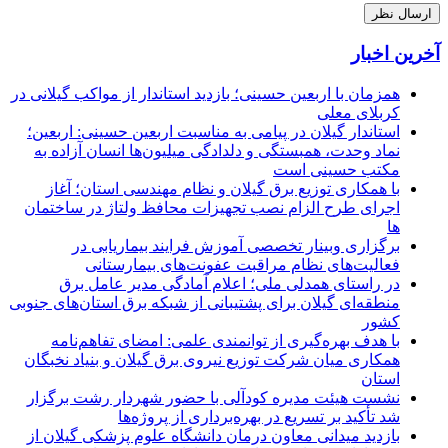
آخرین اخبار
همزمان با اربعین حسینی؛ بازدید استاندار از مواکب گیلانی در
کربلای معلی
استاندار گیلان در پیامی به مناسبت اربعین حسینی: اربعین؛
نماد وحدت، همبستگی و دلدادگی میلیون‌ها انسان آزاده به
مکتب حسینی است
با همکاری توزیع برق گیلان و نظام مهندسی استان؛ آغاز
اجرای طرح الزام نصب تجهیزات محافظ ولتاژ در ساختمان
ها
برگزاری وبینار تخصصی آموزش فرایند بیماریابی در
فعالیت‌های نظام مراقبت عفونت‌های بیمارستانی
در راستای همدلی ملی؛ اعلام آمادگی مدیر عامل برق
منطقه‌ای گیلان برای پشتیبانی از شبكه برق استان‌های جنوبی
كشور
با هدف بهره‌گیری از توانمندی علمی: امضای تفاهم‌نامه
همكاری میان شركت توزیع نیروی برق گیلان و بنیاد نخبگان
استان
نشست هیئت مدیره کودآلی با حضور شهردار رشت برگزار
شد تأکید بر تسریع در بهره‌برداری از پروژه‌ها
بازدید میدانی معاون درمان دانشگاه علوم پزشکی گیلان از