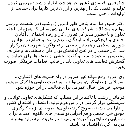
شکوفایی اقتصادی کشور خواهد شد، اظهار داشت: مردمی کردن
تولید و اقتصاد یکی از بهترین و ارزان ترین کارها برای حمایت از
تولیدات داخلی است.
دکتر حمیدرضا امام پناهی ظهر امروز (دوشنبه) در نشست بررسی
موانع و مشکلات شرکت های تعاونی شهرستان که همزمان با هفته
تعاون و با حضور مدیر کل تعاون، کار و رفاه اجتماعی، آقایان
احمدی و کوچکی نژاد نمایندگان مردم رشت و خمام در مجلس
شورای اسلامی و همچنین جمعی از تعاونگران شهرستان برگزار
شد؛ کار جمعی را در عین لذتبخش بودن دارای سختی ها و ظرایف
مخصوص به خود دانسته و گفت: بخشی از تلاش ها برای حمایت و
گسترش فعالیت های تعاونی باید در قالب اقدامات فرهنگی صورت
پذیرد.
وی افزود: رفع موانع غیر ضرور در راه حمایت های اعتباری و
تسهیلاتی از تعاونگران، می‌تواند به موفقیت تعاونی ها کمک نموده و
موجب افزایش اقبال عمومی برای فعالیت در این حوزه شود.
فرماندار رشت با تاکید بر این مطلب که تشکل‌های تعاونی توانایی و
شایستگی قرار گرفتن در راس هرم تولید، اقتصاد و اشتغال کشور
را دارا می باشند، تصریح کرد: تعاونی‌ها نمونه ای از به کارگیری
موفق خرد جمعی و هم افزایی توانمندی های بالقوه‌ اعضاء، برای
دستیابی به نتایج بزرگ بوده و زمینه‌ساز تقویت بنیه تولید بوسیله
مردمی کردن اقتصاد می‌باشند.