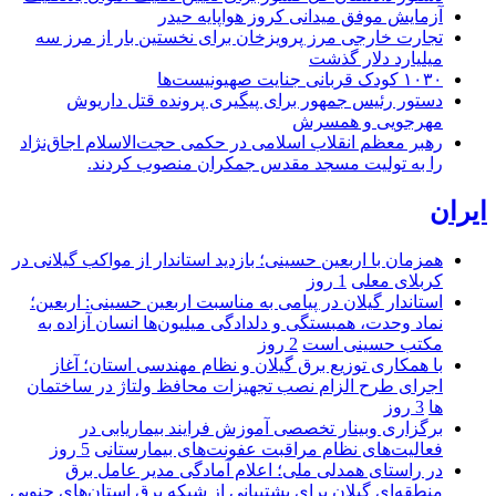
آزمایش موفق میدانی کروز هواپایه حیدر
تجارت خارجی مرز پرویزخان برای نخستین بار از مرز سه
میلیارد دلار گذشت
۱۰۳۰ کودک قربانی جنایت صهیونیست‌ها
دستور رئیس جمهور برای پیگیری پرونده قتل داریوش
مهرجویی و همسرش
رهبر معظم انقلاب اسلامی در حکمی حجت‌الاسلام اجاق‌نژاد
را به تولیت مسجد مقدس جمکران منصوب کردند.
ایران
همزمان با اربعین حسینی؛ بازدید استاندار از مواکب گیلانی در
کربلای معلی
1 روز
استاندار گیلان در پیامی به مناسبت اربعین حسینی: اربعین؛
نماد وحدت، همبستگی و دلدادگی میلیون‌ها انسان آزاده به
مکتب حسینی است
2 روز
با همکاری توزیع برق گیلان و نظام مهندسی استان؛ آغاز
اجرای طرح الزام نصب تجهیزات محافظ ولتاژ در ساختمان
ها
3 روز
برگزاری وبینار تخصصی آموزش فرایند بیماریابی در
فعالیت‌های نظام مراقبت عفونت‌های بیمارستانی
5 روز
در راستای همدلی ملی؛ اعلام آمادگی مدیر عامل برق
منطقه‌ای گیلان برای پشتیبانی از شبكه برق استان‌های جنوبی