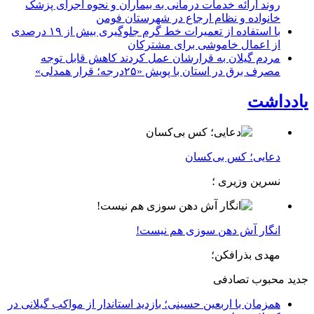
روند ارائه خدمات درمانی به بیماران و نحوه اجرای پزشک
خانواده و نظام ارجاع در شهرستان فومن
با استفاده از تعمیرات خط گرم جلوگیری بیش از ۱۹ درصدی
از اعمال خاموشی برای مشتركان
مردم گیلان به قرارشان عمل کردند كاهش قابل توجه
مصرف برق در استان با پویش «۲۵درجه؛ قرار همدلی»
یادداشت
دعایی؛ کس بی‌کسان
نسرین وزیری ؛
انگار آش دهن سوزی هم نیست!
مهدی بذرافکن؛
جدید
محبوب
تصادفی
همزمان با اربعین حسینی؛ بازدید استاندار از مواکب گیلانی در