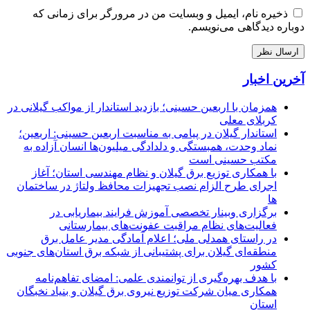
ذخیره نام، ایمیل و وبسایت من در مرورگر برای زمانی که
دوباره دیدگاهی می‌نویسم.
آخرین اخبار
همزمان با اربعین حسینی؛ بازدید استاندار از مواکب گیلانی در
کربلای معلی
استاندار گیلان در پیامی به مناسبت اربعین حسینی: اربعین؛
نماد وحدت، همبستگی و دلدادگی میلیون‌ها انسان آزاده به
مکتب حسینی است
با همکاری توزیع برق گیلان و نظام مهندسی استان؛ آغاز
اجرای طرح الزام نصب تجهیزات محافظ ولتاژ در ساختمان
ها
برگزاری وبینار تخصصی آموزش فرایند بیماریابی در
فعالیت‌های نظام مراقبت عفونت‌های بیمارستانی
در راستای همدلی ملی؛ اعلام آمادگی مدیر عامل برق
منطقه‌ای گیلان برای پشتیبانی از شبكه برق استان‌های جنوبی
كشور
با هدف بهره‌گیری از توانمندی علمی: امضای تفاهم‌نامه
همكاری میان شركت توزیع نیروی برق گیلان و بنیاد نخبگان
استان