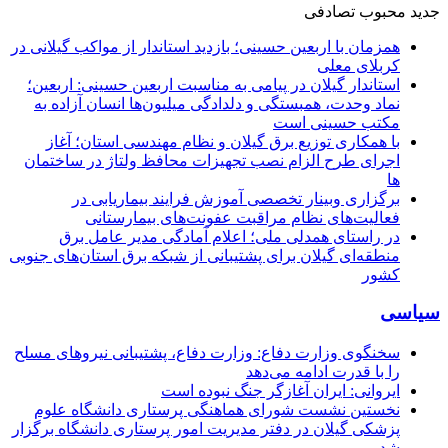
جدید
محبوب
تصادفی
همزمان با اربعین حسینی؛ بازدید استاندار از مواکب گیلانی در
کربلای معلی
استاندار گیلان در پیامی به مناسبت اربعین حسینی: اربعین؛
نماد وحدت، همبستگی و دلدادگی میلیون‌ها انسان آزاده به
مکتب حسینی است
با همکاری توزیع برق گیلان و نظام مهندسی استان؛ آغاز
اجرای طرح الزام نصب تجهیزات محافظ ولتاژ در ساختمان
ها
برگزاری وبینار تخصصی آموزش فرایند بیماریابی در
فعالیت‌های نظام مراقبت عفونت‌های بیمارستانی
در راستای همدلی ملی؛ اعلام آمادگی مدیر عامل برق
منطقه‌ای گیلان برای پشتیبانی از شبكه برق استان‌های جنوبی
كشور
سیاسی
سخنگوی وزارت دفاع: وزارت دفاع، پشتیبانی نیرو‌های مسلح
را با قدرت ادامه می‌دهد
ایروانی: ایران آغازگر جنگ نبوده است
نخستین نشست شورای هماهنگی پرستاری دانشگاه علوم
پزشکی گیلان در دفتر مدیریت امور پرستاری دانشگاه برگزار
شد