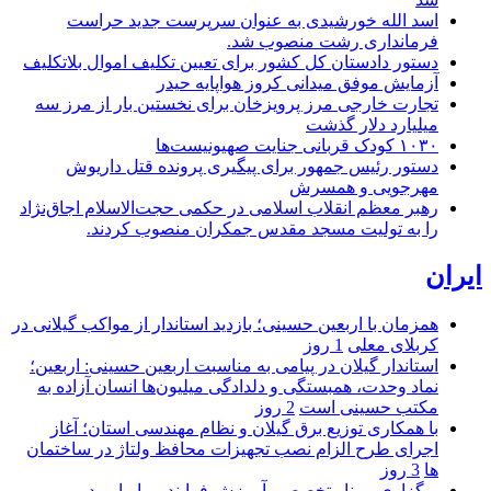
اسد الله خورشیدی به عنوان سرپرست جدید حراست
فرمانداری رشت منصوب شد.
دستور دادستان کل کشور برای تعیین تکلیف اموال بلاتکلیف
آزمایش موفق میدانی کروز هواپایه حیدر
تجارت خارجی مرز پرویزخان برای نخستین بار از مرز سه
میلیارد دلار گذشت
۱۰۳۰ کودک قربانی جنایت صهیونیست‌ها
دستور رئیس جمهور برای پیگیری پرونده قتل داریوش
مهرجویی و همسرش
رهبر معظم انقلاب اسلامی در حکمی حجت‌الاسلام اجاق‌نژاد
را به تولیت مسجد مقدس جمکران منصوب کردند.
ایران
همزمان با اربعین حسینی؛ بازدید استاندار از مواکب گیلانی در
کربلای معلی
1 روز
استاندار گیلان در پیامی به مناسبت اربعین حسینی: اربعین؛
نماد وحدت، همبستگی و دلدادگی میلیون‌ها انسان آزاده به
مکتب حسینی است
2 روز
با همکاری توزیع برق گیلان و نظام مهندسی استان؛ آغاز
اجرای طرح الزام نصب تجهیزات محافظ ولتاژ در ساختمان
ها
3 روز
برگزاری وبینار تخصصی آموزش فرایند بیماریابی در