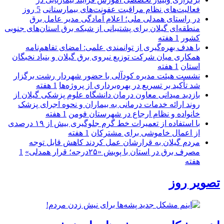
فعالیت‌های نظام مراقبت عفونت‌های بیمارستانی
5 روز
در راستای همدلی ملی؛ اعلام آمادگی مدیر عامل برق
منطقه‌ای گیلان برای پشتیبانی از شبكه برق استان‌های جنوبی
كشور
1 هفته
با هدف بهره‌گیری از توانمندی علمی: امضای تفاهم‌نامه
همكاری میان شركت توزیع نیروی برق گیلان و بنیاد نخبگان
استان
1 هفته
نشست هیئت مدیره کودآلی با حضور شهردار رشت برگزار
شد تأکید بر تسریع در بهره‌برداری از پروژه‌ها
1 هفته
بازدید میدانی معاون درمان دانشگاه علوم پزشکی گیلان از
روند ارائه خدمات درمانی به بیماران و نحوه اجرای پزشک
خانواده و نظام ارجاع در شهرستان فومن
1 هفته
با استفاده از تعمیرات خط گرم جلوگیری بیش از ۱۹ درصدی
از اعمال خاموشی برای مشتركان
1 هفته
مردم گیلان به قرارشان عمل کردند كاهش قابل توجه
مصرف برق در استان با پویش «۲۵درجه؛ قرار همدلی»
1
هفته
تصویر روز