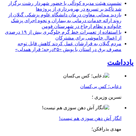
نشست هیئت مدیره کودآلی با حضور شهردار رشت برگزار
شد تأکید بر تسریع در بهره‌برداری از پروژه‌ها
بازدید میدانی معاون درمان دانشگاه علوم پزشکی گیلان از
روند ارائه خدمات درمانی به بیماران و نحوه اجرای پزشک
خانواده و نظام ارجاع در شهرستان فومن
با استفاده از تعمیرات خط گرم جلوگیری بیش از ۱۹ درصدی
از اعمال خاموشی برای مشتركان
مردم گیلان به قرارشان عمل کردند كاهش قابل توجه
مصرف برق در استان با پویش «۲۵درجه؛ قرار همدلی»
یادداشت
دعایی؛ کس بی‌کسان
نسرین وزیری ؛
انگار آش دهن سوزی هم نیست!
مهدی بذرافکن؛