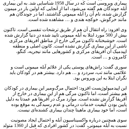
بیماری ویروسی است که در سال 1958 شناسایی شد. به این بیماری
آبله جوندگان هم گفته می‌شود، اما از آنجایی که اولین بار در میمون
گزارش شده، نام آن را آبله میمونی گذاشتند، اما در جوندگان هم
مانند خرگوش، خوکچه هندی و … مشاهده شده است.
وی افزود: راه انتقال آن هم از طریق ترشحات تنفسی است. تاکنون
بیش از 500 مورد ابتلا به آبله میمونی تایید شده در دنیا گزارش شده
است. خوشبختانه تاکنون مرگی خارج از مناطق آفریقای مرکزی
ناشی از این بیماری گزارش نشده است. کانون اصلی و منطقه
اپیدمیک آن آفریقای مرکزی و کشورهایی مانند نیجریه، کنگو،
کامرون و … است.
سوری گفت: راش‌های پوستی یکی از علائم آبله میمونی است و
علائمی مانند تب، سردرد و … هم دارد. بیشتر هم در کودکان باید
نگران ابتلا به این ویروس بود.
این اپیدمیولوژیست افزود: احتمال مرگ‌ومیر این بیماری در کودکان
هم بیشتر است، اما تاکنون مرگی هم از این بیماری در خارج از
آفریقا گزارش نشده است. موارد مرگ در آفریقا هم عمدتا به دلیل
پایین بودن کیفیت خدمات درمانی و عدم رسیدگی به موقع بوده
است، اما خود بیماری ماهیتا چندان بیماری کشنده‌ای نیست.
سوی همچنین درباره واکسیناسیون آبله و احتمال ایجاد مصونیت
نسبت به آبله میمونی، گفت: در کشور افرادی که قبل از 1360 متولد