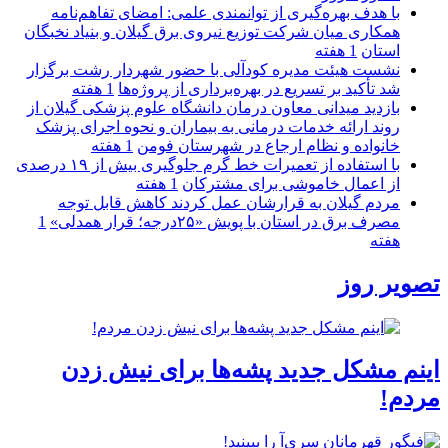
با هدف بهره‌گیری از توانمندی علمی: امضای تفاهم‌نامه
همكاری میان شركت توزیع نیروی برق گیلان و بنیاد نخبگان
استان
1 هفته
نشست هیئت مدیره کودآلی با حضور شهردار رشت برگزار
شد تأکید بر تسریع در بهره‌برداری از پروژه‌ها
1 هفته
بازدید میدانی معاون درمان دانشگاه علوم پزشکی گیلان از
روند ارائه خدمات درمانی به بیماران و نحوه اجرای پزشک
خانواده و نظام ارجاع در شهرستان فومن
1 هفته
با استفاده از تعمیرات خط گرم جلوگیری بیش از ۱۹ درصدی
از اعمال خاموشی برای مشتركان
1 هفته
مردم گیلان به قرارشان عمل کردند كاهش قابل توجه
مصرف برق در استان با پویش «۲۵درجه؛ قرار همدلی»
1
هفته
تصویر روز
اینم مشکل جدید پشه‌ها برای نیش زدن
مردم!