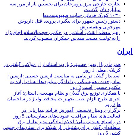
تجارت خارجی مرز پرویزخان برای نخستین بار از مرز سه
میلیارد دلار گذشت
۱۰۳۰ کودک قربانی جنایت صهیونیست‌ها
دستور رئیس جمهور برای پیگیری پرونده قتل داریوش
مهرجویی و همسرش
رهبر معظم انقلاب اسلامی در حکمی حجت‌الاسلام اجاق‌نژاد
را به تولیت مسجد مقدس جمکران منصوب کردند.
ایران
همزمان با اربعین حسینی؛ بازدید استاندار از مواکب گیلانی در
کربلای معلی
1 روز
استاندار گیلان در پیامی به مناسبت اربعین حسینی: اربعین؛
نماد وحدت، همبستگی و دلدادگی میلیون‌ها انسان آزاده به
مکتب حسینی است
2 روز
با همکاری توزیع برق گیلان و نظام مهندسی استان؛ آغاز
اجرای طرح الزام نصب تجهیزات محافظ ولتاژ در ساختمان
ها
3 روز
برگزاری وبینار تخصصی آموزش فرایند بیماریابی در
فعالیت‌های نظام مراقبت عفونت‌های بیمارستانی
5 روز
در راستای همدلی ملی؛ اعلام آمادگی مدیر عامل برق
منطقه‌ای گیلان برای پشتیبانی از شبكه برق استان‌های جنوبی
كشور
6 روز