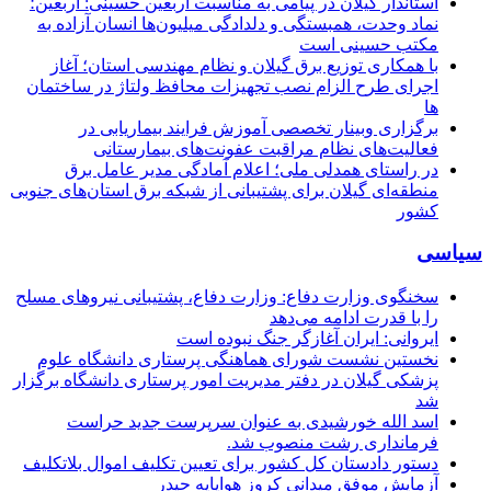
استاندار گیلان در پیامی به مناسبت اربعین حسینی: اربعین؛
نماد وحدت، همبستگی و دلدادگی میلیون‌ها انسان آزاده به
مکتب حسینی است
با همکاری توزیع برق گیلان و نظام مهندسی استان؛ آغاز
اجرای طرح الزام نصب تجهیزات محافظ ولتاژ در ساختمان
ها
برگزاری وبینار تخصصی آموزش فرایند بیماریابی در
فعالیت‌های نظام مراقبت عفونت‌های بیمارستانی
در راستای همدلی ملی؛ اعلام آمادگی مدیر عامل برق
منطقه‌ای گیلان برای پشتیبانی از شبكه برق استان‌های جنوبی
كشور
سیاسی
سخنگوی وزارت دفاع: وزارت دفاع، پشتیبانی نیرو‌های مسلح
را با قدرت ادامه می‌دهد
ایروانی: ایران آغازگر جنگ نبوده است
نخستین نشست شورای هماهنگی پرستاری دانشگاه علوم
پزشکی گیلان در دفتر مدیریت امور پرستاری دانشگاه برگزار
شد
اسد الله خورشیدی به عنوان سرپرست جدید حراست
فرمانداری رشت منصوب شد.
دستور دادستان کل کشور برای تعیین تکلیف اموال بلاتکلیف
آزمایش موفق میدانی کروز هواپایه حیدر