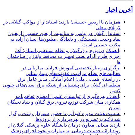
آخرین اخبار
همزمان با اربعین حسینی؛ بازدید استاندار از مواکب گیلانی در
کربلای معلی
استاندار گیلان در پیامی به مناسبت اربعین حسینی: اربعین؛
نماد وحدت، همبستگی و دلدادگی میلیون‌ها انسان آزاده به
مکتب حسینی است
با همکاری توزیع برق گیلان و نظام مهندسی استان؛ آغاز
اجرای طرح الزام نصب تجهیزات محافظ ولتاژ در ساختمان
ها
برگزاری وبینار تخصصی آموزش فرایند بیماریابی در
فعالیت‌های نظام مراقبت عفونت‌های بیمارستانی
در راستای همدلی ملی؛ اعلام آمادگی مدیر عامل برق
منطقه‌ای گیلان برای پشتیبانی از شبكه برق استان‌های جنوبی
كشور
با هدف بهره‌گیری از توانمندی علمی: امضای تفاهم‌نامه
همكاری میان شركت توزیع نیروی برق گیلان و بنیاد نخبگان
استان
نشست هیئت مدیره کودآلی با حضور شهردار رشت برگزار
شد تأکید بر تسریع در بهره‌برداری از پروژه‌ها
بازدید میدانی معاون درمان دانشگاه علوم پزشکی گیلان از
روند ارائه خدمات درمانی به بیماران و نحوه اجرای پزشک