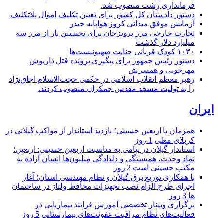
فرمانداری رشت منصوب شد.
دستور دادستان کل کشور برای تعیین تکلیف اموال بلاتکلیف
آزمایش موفق میدانی کروز هواپایه حیدر
تجارت خارجی مرز پرویزخان برای نخستین بار از مرز سه
میلیارد دلار گذشت
۱۰۳۰ کودک قربانی جنایت صهیونیست‌ها
دستور رئیس جمهور برای پیگیری پرونده قتل داریوش
مهرجویی و همسرش
رهبر معظم انقلاب اسلامی در حکمی حجت‌الاسلام اجاق‌نژاد
را به تولیت مسجد مقدس جمکران منصوب کردند.
ایران
همزمان با اربعین حسینی؛ بازدید استاندار از مواکب گیلانی در
کربلای معلی
1 روز
استاندار گیلان در پیامی به مناسبت اربعین حسینی: اربعین؛
نماد وحدت، همبستگی و دلدادگی میلیون‌ها انسان آزاده به
مکتب حسینی است
2 روز
با همکاری توزیع برق گیلان و نظام مهندسی استان؛ آغاز
اجرای طرح الزام نصب تجهیزات محافظ ولتاژ در ساختمان
ها
3 روز
برگزاری وبینار تخصصی آموزش فرایند بیماریابی در
فعالیت‌های نظام مراقبت عفونت‌های بیمارستانی
5 روز