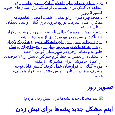
در راستای همدلی ملی؛ اعلام آمادگی مدیر عامل برق
منطقه‌ای گیلان برای پشتیبانی از شبكه برق استان‌های جنوبی
كشور
6 روز
با هدف بهره‌گیری از توانمندی علمی: امضای تفاهم‌نامه
همكاری میان شركت توزیع نیروی برق گیلان و بنیاد نخبگان
استان
1 هفته
نشست هیئت مدیره کودآلی با حضور شهردار رشت برگزار
شد تأکید بر تسریع در بهره‌برداری از پروژه‌ها
1 هفته
بازدید میدانی معاون درمان دانشگاه علوم پزشکی گیلان از
روند ارائه خدمات درمانی به بیماران و نحوه اجرای پزشک
خانواده و نظام ارجاع در شهرستان فومن
1 هفته
با استفاده از تعمیرات خط گرم جلوگیری بیش از ۱۹ درصدی
از اعمال خاموشی برای مشتركان
1 هفته
مردم گیلان به قرارشان عمل کردند كاهش قابل توجه
مصرف برق در استان با پویش «۲۵درجه؛ قرار همدلی»
1
هفته
تصویر روز
اینم مشکل جدید پشه‌ها برای نیش زدن