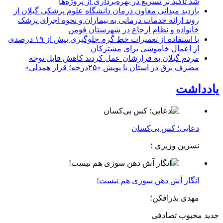
شد تأکید بر تسریع در بهره‌برداری از پروژه‌ها
بازدید میدانی معاون درمان دانشگاه علوم پزشکی گیلان از
روند ارائه خدمات درمانی به بیماران و نحوه اجرای پزشک
خانواده و نظام ارجاع در شهرستان فومن
با استفاده از تعمیرات خط گرم جلوگیری بیش از ۱۹ درصدی
از اعمال خاموشی برای مشتركان
مردم گیلان به قرارشان عمل کردند كاهش قابل توجه
مصرف برق در استان با پویش «۲۵درجه؛ قرار همدلی»
یادداشت
دعایی؛ کس بی‌کسان
نسرین وزیری ؛
انگار آش دهن سوزی هم نیست!
مهدی بذرافکن؛
جدید
محبوب
تصادفی