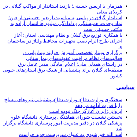
همزمان با اربعین حسینی؛ بازدید استاندار از مواکب گیلانی در
کربلای معلی
استاندار گیلان در پیامی به مناسبت اربعین حسینی: اربعین؛
نماد وحدت، همبستگی و دلدادگی میلیون‌ها انسان آزاده به
مکتب حسینی است
با همکاری توزیع برق گیلان و نظام مهندسی استان؛ آغاز
اجرای طرح الزام نصب تجهیزات محافظ ولتاژ در ساختمان
ها
برگزاری وبینار تخصصی آموزش فرایند بیماریابی در
فعالیت‌های نظام مراقبت عفونت‌های بیمارستانی
در راستای همدلی ملی؛ اعلام آمادگی مدیر عامل برق
منطقه‌ای گیلان برای پشتیبانی از شبكه برق استان‌های جنوبی
كشور
سیاسی
سخنگوی وزارت دفاع: وزارت دفاع، پشتیبانی نیرو‌های مسلح
را با قدرت ادامه می‌دهد
ایروانی: ایران آغازگر جنگ نبوده است
نخستین نشست شورای هماهنگی پرستاری دانشگاه علوم
پزشکی گیلان در دفتر مدیریت امور پرستاری دانشگاه برگزار
شد
اسد الله خورشیدی به عنوان سرپرست جدید حراست