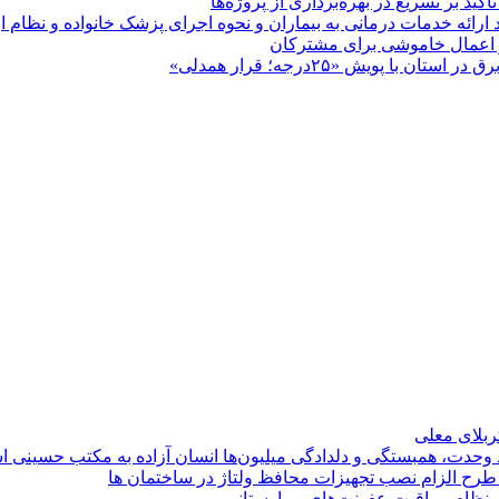
 بر تسریع در بهره‌برداری از پروژه‌ها
د ارائه خدمات درمانی به بیماران و نحوه اجرای پزشک خانواده و نظام
پویش «۲۵درجه؛ قرار همدلی»
کربلای معلی
ماد وحدت، همبستگی و دلدادگی میلیون‌ها انسان آزاده به مکتب حسینی 
ی طرح الزام نصب تجهیزات محافظ ولتاژ در ساختمان ها
ی نظام مراقبت عفونت‌های بیمارستانی