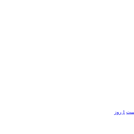
است
1 روز