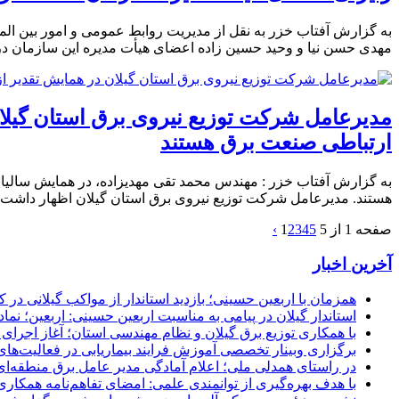
به گزارش آفتاب خزر به نقل از مدیریت روابط عمومی و امور بین الم
مهدی حسن نیا و وحید حسین زاده اعضای هیأت مدیره این سازمان د
مدیرعامل شرکت توزیع نیروی برق استان گیل
ارتباطی صنعت برق هستند
به گزارش آفتاب خزر : مهندس محمد تقی مهدیزاده، در همایش سالی
هستند. مدیرعامل شرکت توزیع نیروی برق استان گیلان اظهار داشت:
صفحه 1 از 5
5
4
3
2
1
›
آخرین اخبار
همزمان با اربعین حسینی؛ بازدید استاندار از مواکب گیلانی در 
استاندار گیلان در پیامی به مناسبت اربعین حسینی: اربعین؛ ن
با همکاری توزیع برق گیلان و نظام مهندسی استان؛ آغاز اجرا
برگزاری وبینار تخصصی آموزش فرایند بیماریابی در فعالیت‌ها
در راستای همدلی ملی؛ اعلام آمادگی مدیر عامل برق منطقه‌ای 
با هدف بهره‌گیری از توانمندی علمی: امضای تفاهم‌نامه همكاری