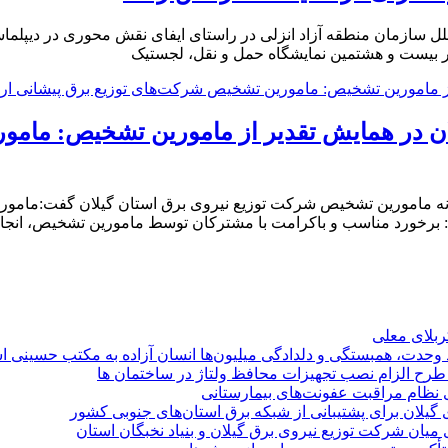
لل سازمان منطقه آزاد انزلی در راستای ایفای نقش محوری در دیپلما
ر بیست و هشتمین نمایشگاه حمل و نقل، لجستیک
ان در همایش تقدیر از مامورين تشخیص: مامو
انه مامورین تشخیص شرکت توزیع نیروی برق استان گیلان گفت:مامو
 برخورد مناسب و باکرامت با مشترکان توسط مامورین تشخیص، انجام
کربلای معلی
ماد وحدت، همبستگی و دلدادگی میلیون‌ها انسان آزاده به مکتب حسینی 
ی طرح الزام نصب تجهیزات محافظ ولتاژ در ساختمان ها
ی نظام مراقبت عفونت‌های بیمارستانی
گیلان برای پشتیبانی از شبكه برق استان‌های جنوبی كشور
 میان شركت توزیع نیروی برق گیلان و بنیاد نخبگان استان