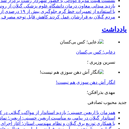
نشست هیئت مدیره کودآلی با حضور شهردار رشت برگزار شد تأکید
بازدید میدانی معاون درمان دانشگاه علوم پزشکی گیلان از رون
با استفاده از تعمیرات خط گرم جلوگیری بیش از ۱۹ درصدی از اعمال خاموشی برای مشتركان
مردم گیلان به قرارشان عمل کردند كاهش قابل توجه مصرف برق در استان با 
یادداشت
دعایی؛ کس بی‌کسان
نسرین وزیری ؛
انگار آش دهن سوزی هم نیست!
مهدی بذرافکن؛
جدید
محبوب
تصادفی
همزمان با اربعین حسینی؛ بازدید استاندار از مواکب گیلانی در 
استاندار گیلان در پیامی به مناسبت اربعین حسینی: اربعین؛ ن
با همکاری توزیع برق گیلان و نظام مهندسی استان؛ آغاز اجرا
برگزاری وبینار تخصصی آموزش فرایند بیماریابی در فعالیت‌ها