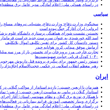
در راستای همدلی ملی؛ اعلام آمادگی مدیر عامل برق منطقه‌ای 
سیاسی
سخنگوی وزارت دفاع: وزارت دفاع، پشتیبانی نیرو‌های مسلح را 
ایروانی: ایران آغازگر جنگ نبوده است
نخستین نشست شورای هماهنگی پرستاری دانشگاه علوم پزشکی گ
اسد الله خورشیدی به عنوان سرپرست جدید حراست فرماند
دستور دادستان کل کشور برای تعیین تکلیف اموال بلاتکلیف
آزمایش موفق میدانی کروز هواپایه حیدر
تجارت خارجی مرز پرویزخان برای نخستین بار از مرز سه میلیا
۱۰۳۰ کودک قربانی جنایت صهیونیست‌ها
دستور رئیس جمهور برای پیگیری پرونده قتل داریوش مهرجو
رهبر معظم انقلاب اسلامی در حکمی حجت‌الاسلام اجاق‌نژاد 
ایران
همزمان با اربعین حسینی؛ بازدید استاندار از مواکب گیلانی در 
استاندار گیلان در پیامی به مناسبت اربعین حسینی: اربعین؛ ن
با همکاری توزیع برق گیلان و نظام مهندسی استان؛ آغاز اجرا
برگزاری وبینار تخصصی آموزش فرایند بیماریابی در فعالیت‌ها
در راستای همدلی ملی؛ اعلام آمادگی مدیر عامل برق منطقه‌ای 