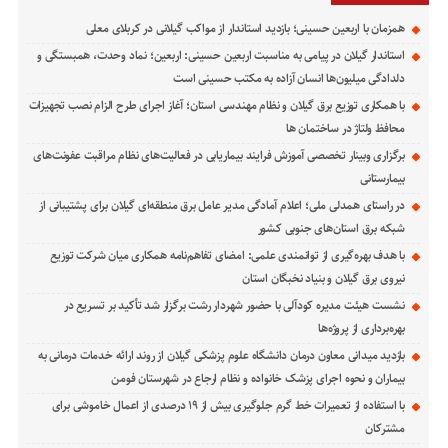
همزمان با اربعین حسینی؛ بازدید استاندار از مواکب گیلانی در کربلای معلی
استاندار گیلان در پیامی به مناسبت اربعین حسینی: اربعین؛ نماد وحدت، همبستگی و
دلدادگی میلیون‌ها انسان آزاده به مکتب حسینی است
با همکاری توزیع برق گیلان و نظام مهندسی استان؛ آغاز اجرای طرح الزام نصب تجهیزات
محافظ ولتاژ در ساختمان ها
برگزاری وبینار تخصصی آموزش فرایند بیماریابی در فعالیت‌های نظام مراقبت عفونت‌های
بیمارستانی
در راستای همدلی ملی؛ اعلام آمادگی مدیر عامل برق منطقه‌ای گیلان برای پشتیبانی از
شبكه برق استان‌های جنوبی كشور
با هدف بهره‌گیری از توانمندی علمی: امضای تفاهم‌نامه همكاری میان شركت توزیع
نیروی برق گیلان و بنیاد نخبگان استان
نشست هیئت مدیره کودآلی با حضور شهردار رشت برگزار شد تأکید بر تسریع در
بهره‌برداری از پروژه‌ها
بازدید میدانی معاون درمان دانشگاه علوم پزشکی گیلان از روند ارائه خدمات درمانی به
بیماران و نحوه اجرای پزشک خانواده و نظام ارجاع در شهرستان فومن
با استفاده از تعمیرات خط گرم جلوگیری بیش از ۱۹ درصدی از اعمال خاموشی برای
مشتركان