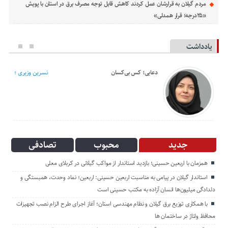
مردم گیلان به قرارشان عمل کردند كاهش قابل توجه مصرف برق در استان با پویش
«۲۵درجه؛ قرار همدلی»
یادداشت
دعایی؛ کس بی‌کسان
نسرین وزیری ؛
جدید
محبوب
تصادفی
همزمان با اربعین حسینی؛ بازدید استاندار از مواکب گیلانی در کربلای معلی
استاندار گیلان در پیامی به مناسبت اربعین حسینی: اربعین؛ نماد وحدت، همبستگی و
دلدادگی میلیون‌ها انسان آزاده به مکتب حسینی است
با همکاری توزیع برق گیلان و نظام مهندسی استان؛ آغاز اجرای طرح الزام نصب تجهیزات
محافظ ولتاژ در ساختمان ها