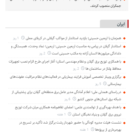
جمکران منصوب کردند.
ایران
همزمان با اربعین حسینی؛ بازدید استاندار از مواکب گیلانی در کربلای معلی
1 روز
استاندار گیلان در پیامی به مناسبت اربعین حسینی: اربعین؛ نماد وحدت، همبستگی و
دلدادگی میلیون‌ها انسان آزاده به مکتب حسینی است
2 روز
با همکاری توزیع برق گیلان و نظام مهندسی استان؛ آغاز اجرای طرح الزام نصب تجهیزات
محافظ ولتاژ در ساختمان ها
2 روز
برگزاری وبینار تخصصی آموزش فرایند بیماریابی در فعالیت‌های نظام مراقبت عفونت‌های
بیمارستانی
5 روز
در راستای همدلی ملی؛ اعلام آمادگی مدیر عامل برق منطقه‌ای گیلان برای پشتیبانی از
شبكه برق استان‌های جنوبی كشور
6 روز
با هدف بهره‌گیری از توانمندی علمی: امضای تفاهم‌نامه همكاری میان شركت توزیع
نیروی برق گیلان و بنیاد نخبگان استان
1 هفته
نشست هیئت مدیره کودآلی با حضور شهردار رشت برگزار شد تأکید بر تسریع در
بهره‌برداری از پروژه‌ها
1 هفته