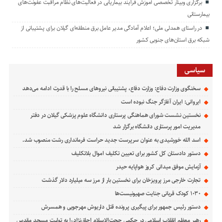
برگزاری وبینار تخصصی آموزش فرایند بیماریابی در فعالیت‌های نظام مراقبت عفونت‌های
بیمارستانی
در راستای همدلی ملی؛ اعلام آمادگی مدیر عامل برق منطقه‌ای گیلان برای پشتیبانی از
شبكه برق استان‌های جنوبی كشور
سیاسی
سخنگوی وزارت دفاع: وزارت دفاع، پشتیبانی نیرو‌های مسلح را با قدرت ادامه می‌دهد
ایروانی: ایران آغازگر جنگ نبوده است
نخستین نشست شورای هماهنگی پرستاری دانشگاه علوم پزشکی گیلان در دفتر
مدیریت امور پرستاری دانشگاه برگزار شد
اسد الله خورشیدی به عنوان سرپرست جدید حراست فرمانداری رشت منصوب شد.
دستور دادستان کل کشور برای تعیین تکلیف اموال بلاتکلیف
آزمایش موفق میدانی کروز هواپایه حیدر
تجارت خارجی مرز پرویزخان برای نخستین بار از مرز سه میلیارد دلار گذشت
۱۰۳۰ کودک قربانی جنایت صهیونیست‌ها
دستور رئیس جمهور برای پیگیری پرونده قتل داریوش مهرجویی و همسرش
رهبر معظم انقلاب اسلامی در حکمی حجت‌الاسلام اجاق‌نژاد را به تولیت مسجد مقدس