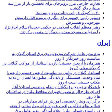
تجارت خارجی مرز پرویزخان برای نخستین بار از مرز سه
میلیارد دلار گذشت
۱۰۳۰ کودک قربانی جنایت صهیونیست‌ها
دستور رئیس جمهور برای پیگیری پرونده قتل داریوش
مهرجویی و همسرش
رهبر معظم انقلاب اسلامی در حکمی حجت‌الاسلام اجاق‌نژاد
را به تولیت مسجد مقدس جمکران منصوب کردند.
ایران
پیام مدیرعامل شركت توزیع نیروی برق استان گیلان به
مناسبت روز خبرنگار ‌
1 روز
همزمان با اربعین حسینی؛ بازدید استاندار از مواکب گیلانی در
کربلای معلی
3 روز
استاندار گیلان در پیامی به مناسبت اربعین حسینی: اربعین؛
نماد وحدت، همبستگی و دلدادگی میلیون‌ها انسان آزاده به
مکتب حسینی است
4 روز
با همکاری توزیع برق گیلان و نظام مهندسی استان؛ آغاز
اجرای طرح الزام نصب تجهیزات محافظ ولتاژ در ساختمان
ها
5 روز
برگزاری وبینار تخصصی آموزش فرایند بیماریابی در
فعالیت‌های نظام مراقبت عفونت‌های بیمارستانی
1 هفته
در راستای همدلی ملی؛ اعلام آمادگی مدیر عامل برق