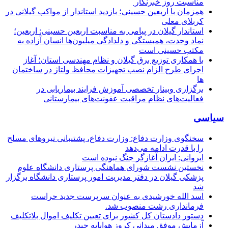
مناسبت روز خبرنگار ‌
همزمان با اربعین حسینی؛ بازدید استاندار از مواکب گیلانی در
کربلای معلی
استاندار گیلان در پیامی به مناسبت اربعین حسینی: اربعین؛
نماد وحدت، همبستگی و دلدادگی میلیون‌ها انسان آزاده به
مکتب حسینی است
با همکاری توزیع برق گیلان و نظام مهندسی استان؛ آغاز
اجرای طرح الزام نصب تجهیزات محافظ ولتاژ در ساختمان
ها
برگزاری وبینار تخصصی آموزش فرایند بیماریابی در
فعالیت‌های نظام مراقبت عفونت‌های بیمارستانی
سیاسی
سخنگوی وزارت دفاع: وزارت دفاع، پشتیبانی نیرو‌های مسلح
را با قدرت ادامه می‌دهد
ایروانی: ایران آغازگر جنگ نبوده است
نخستین نشست شورای هماهنگی پرستاری دانشگاه علوم
پزشکی گیلان در دفتر مدیریت امور پرستاری دانشگاه برگزار
شد
اسد الله خورشیدی به عنوان سرپرست جدید حراست
فرمانداری رشت منصوب شد.
دستور دادستان کل کشور برای تعیین تکلیف اموال بلاتکلیف
آزمایش موفق میدانی کروز هواپایه حیدر