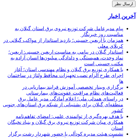
آخرین اخبار
پیام مدیرعامل شركت توزیع نیروی برق استان گیلان به
مناسبت روز خبرنگار ‌
همزمان با اربعین حسینی؛ بازدید استاندار از مواکب گیلانی در
کربلای معلی
استاندار گیلان در پیامی به مناسبت اربعین حسینی: اربعین؛
نماد وحدت، همبستگی و دلدادگی میلیون‌ها انسان آزاده به
مکتب حسینی است
با همکاری توزیع برق گیلان و نظام مهندسی استان؛ آغاز
اجرای طرح الزام نصب تجهیزات محافظ ولتاژ در ساختمان
ها
برگزاری وبینار تخصصی آموزش فرایند بیماریابی در
فعالیت‌های نظام مراقبت عفونت‌های بیمارستانی
در راستای همدلی ملی؛ اعلام آمادگی مدیر عامل برق
منطقه‌ای گیلان برای پشتیبانی از شبكه برق استان‌های جنوبی
كشور
با هدف بهره‌گیری از توانمندی علمی: امضای تفاهم‌نامه
همكاری میان شركت توزیع نیروی برق گیلان و بنیاد نخبگان
استان
نشست هیئت مدیره کودآلی با حضور شهردار رشت برگزار