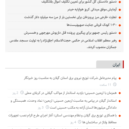
دستور دادستان کل کشور برای تعیین تکلیف اموال بلاتکلیف
آزمایش موفق میدانی کروز هواپایه حیدر
تجارت خارجی مرز پرویزخان برای نخستین بار از مرز سه میلیارد دلار گذشت
۱۰۳۰ کودک قربانی جنایت صهیونیست‌ها
دستور رئیس جمهور برای پیگیری پرونده قتل داریوش مهرجویی و همسرش
رهبر معظم انقلاب اسلامی در حکمی حجت‌الاسلام اجاق‌نژاد را به تولیت مسجد مقدس
جمکران منصوب کردند.
ایران
پیام مدیرعامل شركت توزیع نیروی برق استان گیلان به مناسبت روز خبرنگار ‌
11 ساعت
همزمان با اربعین حسینی؛ بازدید استاندار از مواکب گیلانی در کربلای معلی
2 روز
استاندار گیلان در پیامی به مناسبت اربعین حسینی: اربعین؛ نماد وحدت، همبستگی و
دلدادگی میلیون‌ها انسان آزاده به مکتب حسینی است
3 روز
با همکاری توزیع برق گیلان و نظام مهندسی استان؛ آغاز اجرای طرح الزام نصب تجهیزات
محافظ ولتاژ در ساختمان ها
4 روز