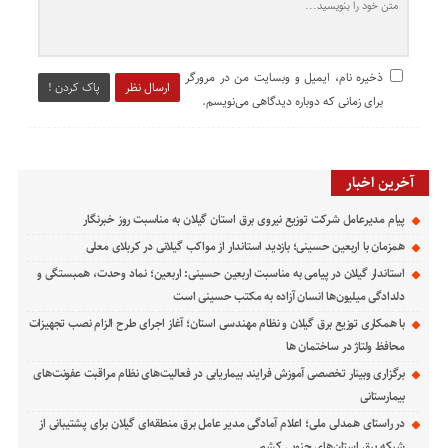
ذخیره نام، ایمیل و وبسایت من در مرورگر
ارسال نظر
پاک کردن !
برای زمانی که دوباره دیدگاهی می‌نویسم.
آخرین اخبار
پیام مدیرعامل شركت توزیع نیروی برق استان گیلان به مناسبت روز خبرنگار ‌
همزمان با اربعین حسینی؛ بازدید استاندار از مواکب گیلانی در کربلای معلی
استاندار گیلان در پیامی به مناسبت اربعین حسینی: اربعین؛ نماد وحدت، همبستگی و
دلدادگی میلیون‌ها انسان آزاده به مکتب حسینی است
با همکاری توزیع برق گیلان و نظام مهندسی استان؛ آغاز اجرای طرح الزام نصب تجهیزات
محافظ ولتاژ در ساختمان ها
برگزاری وبینار تخصصی آموزش فرایند بیماریابی در فعالیت‌های نظام مراقبت عفونت‌های
بیمارستانی
در راستای همدلی ملی؛ اعلام آمادگی مدیر عامل برق منطقه‌ای گیلان برای پشتیبانی از
شبكه برق استان‌های جنوبی كشور