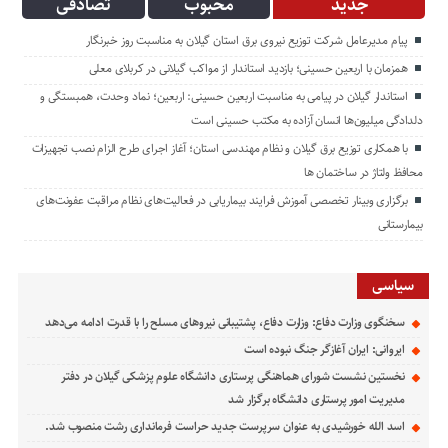
جدید
محبوب
تصادفی
پیام مدیرعامل شركت توزیع نیروی برق استان گیلان به مناسبت روز خبرنگار ‌
همزمان با اربعین حسینی؛ بازدید استاندار از مواکب گیلانی در کربلای معلی
استاندار گیلان در پیامی به مناسبت اربعین حسینی: اربعین؛ نماد وحدت، همبستگی و
دلدادگی میلیون‌ها انسان آزاده به مکتب حسینی است
با همکاری توزیع برق گیلان و نظام مهندسی استان؛ آغاز اجرای طرح الزام نصب تجهیزات
محافظ ولتاژ در ساختمان ها
برگزاری وبینار تخصصی آموزش فرایند بیماریابی در فعالیت‌های نظام مراقبت عفونت‌های
بیمارستانی
سیاسی
سخنگوی وزارت دفاع: وزارت دفاع، پشتیبانی نیرو‌های مسلح را با قدرت ادامه می‌دهد
ایروانی: ایران آغازگر جنگ نبوده است
نخستین نشست شورای هماهنگی پرستاری دانشگاه علوم پزشکی گیلان در دفتر
مدیریت امور پرستاری دانشگاه برگزار شد
اسد الله خورشیدی به عنوان سرپرست جدید حراست فرمانداری رشت منصوب شد.