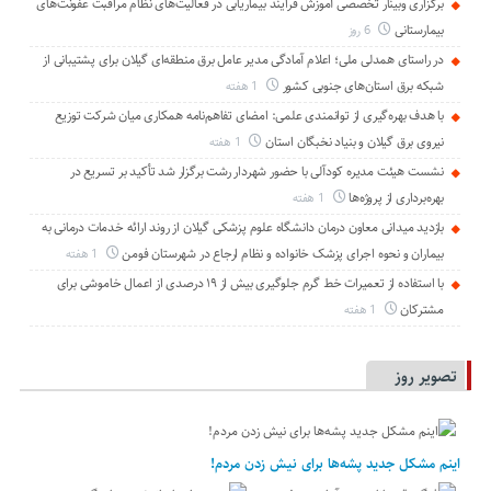
برگزاری وبینار تخصصی آموزش فرایند بیماریابی در فعالیت‌های نظام مراقبت عفونت‌های
بیمارستانی
6 روز
در راستای همدلی ملی؛ اعلام آمادگی مدیر عامل برق منطقه‌ای گیلان برای پشتیبانی از
شبكه برق استان‌های جنوبی كشور
1 هفته
با هدف بهره‌گیری از توانمندی علمی: امضای تفاهم‌نامه همكاری میان شركت توزیع
نیروی برق گیلان و بنیاد نخبگان استان
1 هفته
نشست هیئت مدیره کودآلی با حضور شهردار رشت برگزار شد تأکید بر تسریع در
بهره‌برداری از پروژه‌ها
1 هفته
بازدید میدانی معاون درمان دانشگاه علوم پزشکی گیلان از روند ارائه خدمات درمانی به
بیماران و نحوه اجرای پزشک خانواده و نظام ارجاع در شهرستان فومن
1 هفته
با استفاده از تعمیرات خط گرم جلوگیری بیش از ۱۹ درصدی از اعمال خاموشی برای
مشتركان
1 هفته
تصویر روز
اینم مشکل جدید پشه‌ها برای نیش زدن مردم!