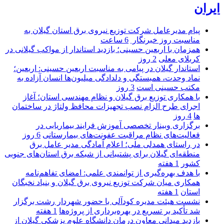
ایران
پیام مدیرعامل شركت توزیع نیروی برق استان گیلان به
مناسبت روز خبرنگار ‌
6 ساعت
همزمان با اربعین حسینی؛ بازدید استاندار از مواکب گیلانی در
کربلای معلی
2 روز
استاندار گیلان در پیامی به مناسبت اربعین حسینی: اربعین؛
نماد وحدت، همبستگی و دلدادگی میلیون‌ها انسان آزاده به
مکتب حسینی است
3 روز
با همکاری توزیع برق گیلان و نظام مهندسی استان؛ آغاز
اجرای طرح الزام نصب تجهیزات محافظ ولتاژ در ساختمان
ها
4 روز
برگزاری وبینار تخصصی آموزش فرایند بیماریابی در
فعالیت‌های نظام مراقبت عفونت‌های بیمارستانی
6 روز
در راستای همدلی ملی؛ اعلام آمادگی مدیر عامل برق
منطقه‌ای گیلان برای پشتیبانی از شبكه برق استان‌های جنوبی
كشور
1 هفته
با هدف بهره‌گیری از توانمندی علمی: امضای تفاهم‌نامه
همكاری میان شركت توزیع نیروی برق گیلان و بنیاد نخبگان
استان
1 هفته
نشست هیئت مدیره کودآلی با حضور شهردار رشت برگزار
شد تأکید بر تسریع در بهره‌برداری از پروژه‌ها
1 هفته
بازدید میدانی معاون درمان دانشگاه علوم پزشکی گیلان از