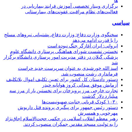
ها
برگزاری وبینار تخصصی آموزش فرایند بیماریابی در
فعالیت‌های نظام مراقبت عفونت‌های بیمارستانی
سیاسی
سخنگوی وزارت دفاع: وزارت دفاع، پشتیبانی نیرو‌های مسلح
را با قدرت ادامه می‌دهد
ایروانی: ایران آغازگر جنگ نبوده است
نخستین نشست شورای هماهنگی پرستاری دانشگاه علوم
پزشکی گیلان در دفتر مدیریت امور پرستاری دانشگاه برگزار
شد
اسد الله خورشیدی به عنوان سرپرست جدید حراست
فرمانداری رشت منصوب شد.
دستور دادستان کل کشور برای تعیین تکلیف اموال بلاتکلیف
آزمایش موفق میدانی کروز هواپایه حیدر
تجارت خارجی مرز پرویزخان برای نخستین بار از مرز سه
میلیارد دلار گذشت
۱۰۳۰ کودک قربانی جنایت صهیونیست‌ها
دستور رئیس جمهور برای پیگیری پرونده قتل داریوش
مهرجویی و همسرش
رهبر معظم انقلاب اسلامی در حکمی حجت‌الاسلام اجاق‌نژاد
را به تولیت مسجد مقدس جمکران منصوب کردند.