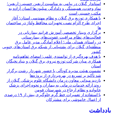
استاندار گیلان در پیامی به مناسبت اربعین حسینی: اربعین؛
نماد وحدت، همبستگی و دلدادگی میلیون‌ها انسان آزاده به
مکتب حسینی است
با همکاری توزیع برق گیلان و نظام مهندسی استان؛ آغاز
اجرای طرح الزام نصب تجهیزات محافظ ولتاژ در ساختمان
ها
برگزاری وبینار تخصصی آموزش فرایند بیماریابی در
فعالیت‌های نظام مراقبت عفونت‌های بیمارستانی
در راستای همدلی ملی؛ اعلام آمادگی مدیر عامل برق
منطقه‌ای گیلان برای پشتیبانی از شبكه برق استان‌های جنوبی
كشور
با هدف بهره‌گیری از توانمندی علمی: امضای تفاهم‌نامه
همكاری میان شركت توزیع نیروی برق گیلان و بنیاد نخبگان
استان
نشست هیئت مدیره کودآلی با حضور شهردار رشت برگزار
شد تأکید بر تسریع در بهره‌برداری از پروژه‌ها
بازدید میدانی معاون درمان دانشگاه علوم پزشکی گیلان از
روند ارائه خدمات درمانی به بیماران و نحوه اجرای پزشک
خانواده و نظام ارجاع در شهرستان فومن
با استفاده از تعمیرات خط گرم جلوگیری بیش از ۱۹ درصدی
از اعمال خاموشی برای مشتركان
یادداشت