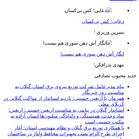
دعایی؛ کس بی‌کسان
نسرین وزیری ؛
انگار آش دهن سوزی هم نیست!
مهدی بذرافکن؛
جدید
محبوب
تصادفی
پیام مدیرعامل شركت توزیع نیروی برق استان گیلان به
مناسبت روز خبرنگار ‌
همزمان با اربعین حسینی؛ بازدید استاندار از مواکب گیلانی در
کربلای معلی
استاندار گیلان در پیامی به مناسبت اربعین حسینی: اربعین؛
نماد وحدت، همبستگی و دلدادگی میلیون‌ها انسان آزاده به
مکتب حسینی است
با همکاری توزیع برق گیلان و نظام مهندسی استان؛ آغاز
اجرای طرح الزام نصب تجهیزات محافظ ولتاژ در ساختمان