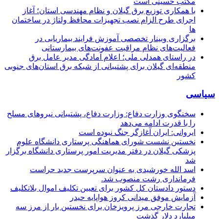
مکتب حسینی است
با همکاری توزیع برق گیلان و نظام مهندسی استان؛ آغاز
اجرای طرح الزام نصب تجهیزات محافظ ولتاژ در ساختمان
ها
برگزاری وبینار تخصصی آموزش فرایند بیماریابی در
فعالیت‌های نظام مراقبت عفونت‌های بیمارستانی
در راستای همدلی ملی؛ اعلام آمادگی مدیر عامل برق
منطقه‌ای گیلان برای پشتیبانی از شبكه برق استان‌های جنوبی
كشور
سیاسی
سخنگوی وزارت دفاع: وزارت دفاع، پشتیبانی نیرو‌های مسلح
را با قدرت ادامه می‌دهد
ایروانی: ایران آغازگر جنگ نبوده است
نخستین نشست شورای هماهنگی پرستاری دانشگاه علوم
پزشکی گیلان در دفتر مدیریت امور پرستاری دانشگاه برگزار
شد
اسد الله خورشیدی به عنوان سرپرست جدید حراست
فرمانداری رشت منصوب شد.
دستور دادستان کل کشور برای تعیین تکلیف اموال بلاتکلیف
آزمایش موفق میدانی کروز هواپایه حیدر
تجارت خارجی مرز پرویزخان برای نخستین بار از مرز سه
میلیارد دلار گذشت