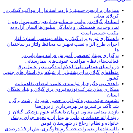
همزمان با اربعین حسینی؛ بازدید استاندار از مواکب گیلانی در
کربلای معلی
استاندار گیلان در پیامی به مناسبت اربعین حسینی: اربعین؛
نماد وحدت، همبستگی و دلدادگی میلیون‌ها انسان آزاده به
مکتب حسینی است
با همکاری توزیع برق گیلان و نظام مهندسی استان؛ آغاز
اجرای طرح الزام نصب تجهیزات محافظ ولتاژ در ساختمان
ها
برگزاری وبینار تخصصی آموزش فرایند بیماریابی در
فعالیت‌های نظام مراقبت عفونت‌های بیمارستانی
در راستای همدلی ملی؛ اعلام آمادگی مدیر عامل برق
منطقه‌ای گیلان برای پشتیبانی از شبكه برق استان‌های جنوبی
كشور
با هدف بهره‌گیری از توانمندی علمی: امضای تفاهم‌نامه
همكاری میان شركت توزیع نیروی برق گیلان و بنیاد نخبگان
استان
نشست هیئت مدیره کودآلی با حضور شهردار رشت برگزار
شد تأکید بر تسریع در بهره‌برداری از پروژه‌ها
بازدید میدانی معاون درمان دانشگاه علوم پزشکی گیلان از
روند ارائه خدمات درمانی به بیماران و نحوه اجرای پزشک
خانواده و نظام ارجاع در شهرستان فومن
با استفاده از تعمیرات خط گرم جلوگیری بیش از ۱۹ درصدی