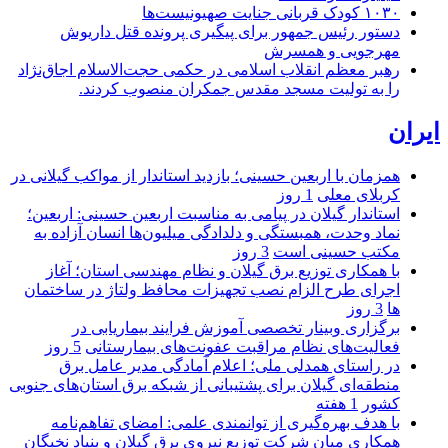
۱۰۳۰ کودک قربانی جنایت صهیونیست‌ها
دستور رئیس جمهور برای پیگیری پرونده قتل داریوش
مهرجویی و همسرش
رهبر معظم انقلاب اسلامی در حکمی حجت‌الاسلام اجاق‌نژاد
را به تولیت مسجد مقدس جمکران منصوب کردند.
ایران
همزمان با اربعین حسینی؛ بازدید استاندار از مواکب گیلانی در
کربلای معلی
1 روز
استاندار گیلان در پیامی به مناسبت اربعین حسینی: اربعین؛
نماد وحدت، همبستگی و دلدادگی میلیون‌ها انسان آزاده به
مکتب حسینی است
3 روز
با همکاری توزیع برق گیلان و نظام مهندسی استان؛ آغاز
اجرای طرح الزام نصب تجهیزات محافظ ولتاژ در ساختمان
ها
3 روز
برگزاری وبینار تخصصی آموزش فرایند بیماریابی در
فعالیت‌های نظام مراقبت عفونت‌های بیمارستانی
5 روز
در راستای همدلی ملی؛ اعلام آمادگی مدیر عامل برق
منطقه‌ای گیلان برای پشتیبانی از شبكه برق استان‌های جنوبی
كشور
1 هفته
با هدف بهره‌گیری از توانمندی علمی: امضای تفاهم‌نامه
همكاری میان شركت توزیع نیروی برق گیلان و بنیاد نخبگان