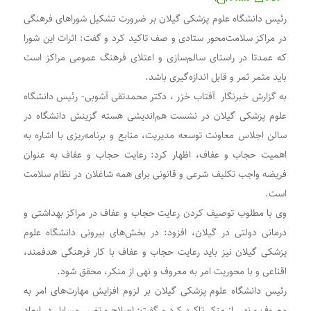
خبرنگار آفتاب خزر ، دکتر محمدتقی آشوبی- رئیس دانشگاه علوم
رئیس دانشگاه علوم پزشکی گیلان بر ضرورت تشکیل شوراهای فرهنگی
پزشکی گیلان
در مراکز سلامت‌محور ستادی و صف تاکید کرد و گفت: اثرات این شورا
که عمدتا در راستای سالم‌سازی و اعتلای فرهنگ عمومی مراکز است
باید مثمر ثمر و قابل اندازه‌گیری باشد.
به گزارش خبرنگار آفتاب خزر ، دکتر محمدتقی آشوبی- رئیس دانشگاه
علوم پزشکی گیلان در نشست هم‌اندیشی هسته گزینش دانشگاه در
سالن اجلاس معاونت توسعه مدیریت، منابع و برنامه‌ریزی با اشاره به
اهمیت حجاب و عفاف، اظهار کرد: رعایت حجاب و عفاف به عنوان
فریضه واجب تکلیف شرعی و قانونی برای همه شاغلان در نظام سلامت
است.
وی با مطلوب توصیف کردن رعایت حجاب و عفاف در مراکز بهداشتی و
درمانی دولتی در گیلان، افزود: در بخش‌های بیرونی دانشگاه علوم
پزشکی گیلان نیز باید رعایت حجاب و عفاف با کار فرهنگی هدفمند،
اقناعی و با محوریت امر به معروف و نهی از منکر، محقق شود.
رئیس دانشگاه علوم پزشکی گیلان بر لزوم افزایش مهارت‌های امر به
معروف و نهی از منکر تاکید کرد و گفت: اصلاح و تغییر مسایل در ابعاد