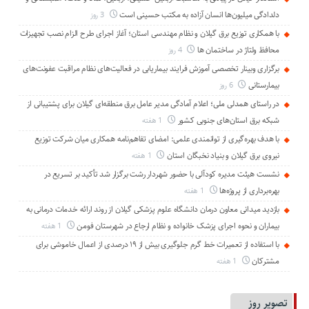
دلدادگی میلیون‌ها انسان آزاده به مکتب حسینی است
3 روز
با همکاری توزیع برق گیلان و نظام مهندسی استان؛ آغاز اجرای طرح الزام نصب تجهیزات
محافظ ولتاژ در ساختمان ها
4 روز
برگزاری وبینار تخصصی آموزش فرایند بیماریابی در فعالیت‌های نظام مراقبت عفونت‌های
بیمارستانی
6 روز
در راستای همدلی ملی؛ اعلام آمادگی مدیر عامل برق منطقه‌ای گیلان برای پشتیبانی از
شبكه برق استان‌های جنوبی كشور
1 هفته
با هدف بهره‌گیری از توانمندی علمی: امضای تفاهم‌نامه همكاری میان شركت توزیع
نیروی برق گیلان و بنیاد نخبگان استان
1 هفته
نشست هیئت مدیره کودآلی با حضور شهردار رشت برگزار شد تأکید بر تسریع در
بهره‌برداری از پروژه‌ها
1 هفته
بازدید میدانی معاون درمان دانشگاه علوم پزشکی گیلان از روند ارائه خدمات درمانی به
بیماران و نحوه اجرای پزشک خانواده و نظام ارجاع در شهرستان فومن
1 هفته
با استفاده از تعمیرات خط گرم جلوگیری بیش از ۱۹ درصدی از اعمال خاموشی برای
مشتركان
1 هفته
تصویر روز