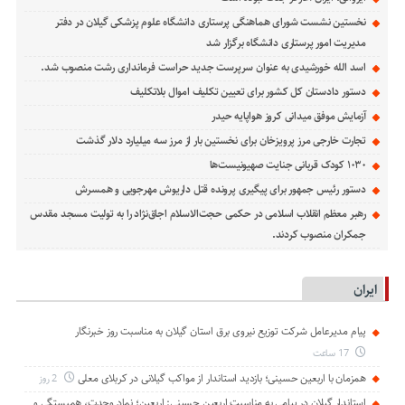
نخستین نشست شورای هماهنگی پرستاری دانشگاه علوم پزشکی گیلان در دفتر
مدیریت امور پرستاری دانشگاه برگزار شد
اسد الله خورشیدی به عنوان سرپرست جدید حراست فرمانداری رشت منصوب شد.
دستور دادستان کل کشور برای تعیین تکلیف اموال بلاتکلیف
آزمایش موفق میدانی کروز هواپایه حیدر
تجارت خارجی مرز پرویزخان برای نخستین بار از مرز سه میلیارد دلار گذشت
۱۰۳۰ کودک قربانی جنایت صهیونیست‌ها
دستور رئیس جمهور برای پیگیری پرونده قتل داریوش مهرجویی و همسرش
رهبر معظم انقلاب اسلامی در حکمی حجت‌الاسلام اجاق‌نژاد را به تولیت مسجد مقدس
جمکران منصوب کردند.
ایران
پیام مدیرعامل شركت توزیع نیروی برق استان گیلان به مناسبت روز خبرنگار ‌
17 ساعت
همزمان با اربعین حسینی؛ بازدید استاندار از مواکب گیلانی در کربلای معلی
2 روز
استاندار گیلان در پیامی به مناسبت اربعین حسینی: اربعین؛ نماد وحدت، همبستگی و