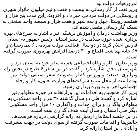
امروزهیات دولت بود.
وزیر نفت از گاز رسانی به بیست و هفت و نیم میلیون خانوار شهری
و روستایی در دولت مردمی خبر داد و افزود:دراین مدت پنج هزار و
هفتصد روستا، چهل و سه شهر و هفت هزار و سیصد واحد صنعتی به
شبکه گاز رسانی متصل شده اند.
وزیر بهداشت درمان و اموزش پزشکی نیز با اشار به طرح‌های بهره
برداری شده حوزه سلامت در سفر استانی رئیس جمهور به استان
فارس اعلام کرد: در دو سال فعالیت دولت مردمی ۶ بیمارستان و
۶۷ خانه بهداشت افتتاح و ۳۰ درصد افزایش بهره‌وری صورت گرفته
است.
وزیر تعاون، کار و رفاه اجتماعی هم به سفر خود به استان یزد و
شهرستان بافق اشاره کرد و گفت‌: در این سفر ۶ طرح در بخش راه
وترابری، صنعت و ورزش که از مصوبات سفر استانی دولت نیز
بوده است از محل منابع شرکت‌های وزارت تعاون، کار و رفاه
اجتماعی اجرا و به بهره برداری رسید.
وزیر کار همچنین به اقدامات این وزارتخانه در حوزه معلولین نیز
اشاره کرد و گفت: طی دو سال گذشته ۳۶ هزار واحد مسکونی به
معلولان واگذار، و برای احداث و واگذاری ۱۰ هزار واحد مسکونی
دیگر طی امسال و سال آینده هدف گذاری شده است.
در این جلسه استاندار اردبیل به ارائه گزارشی درباره فرصت‌ها،
چالش‌ها و اقدامات صورت گرفته از سوی دولت در جهت پیشرفت
و آبادانی این استان ارائه کرد.