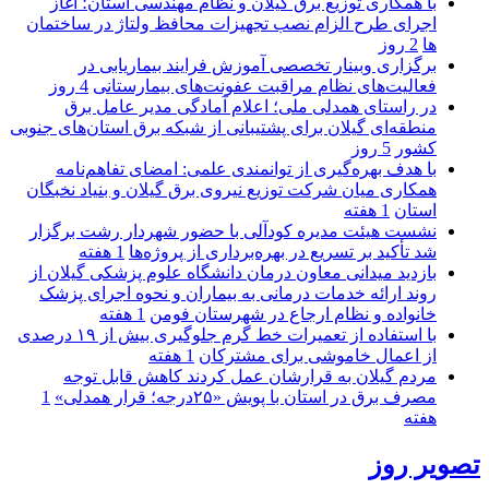
با همکاری توزیع برق گیلان و نظام مهندسی استان؛ آغاز
اجرای طرح الزام نصب تجهیزات محافظ ولتاژ در ساختمان
ها
2 روز
برگزاری وبینار تخصصی آموزش فرایند بیماریابی در
فعالیت‌های نظام مراقبت عفونت‌های بیمارستانی
4 روز
در راستای همدلی ملی؛ اعلام آمادگی مدیر عامل برق
منطقه‌ای گیلان برای پشتیبانی از شبكه برق استان‌های جنوبی
كشور
5 روز
با هدف بهره‌گیری از توانمندی علمی: امضای تفاهم‌نامه
همكاری میان شركت توزیع نیروی برق گیلان و بنیاد نخبگان
استان
1 هفته
نشست هیئت مدیره کودآلی با حضور شهردار رشت برگزار
شد تأکید بر تسریع در بهره‌برداری از پروژه‌ها
1 هفته
بازدید میدانی معاون درمان دانشگاه علوم پزشکی گیلان از
روند ارائه خدمات درمانی به بیماران و نحوه اجرای پزشک
خانواده و نظام ارجاع در شهرستان فومن
1 هفته
با استفاده از تعمیرات خط گرم جلوگیری بیش از ۱۹ درصدی
از اعمال خاموشی برای مشتركان
1 هفته
مردم گیلان به قرارشان عمل کردند كاهش قابل توجه
مصرف برق در استان با پویش «۲۵درجه؛ قرار همدلی»
1
هفته
تصویر روز