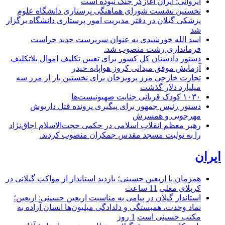
ایروانی: ایران آغازگر جنگ نبوده است
نخستین نشست شورای هماهنگی پرستاری دانشگاه علوم
پزشکی گیلان در دفتر مدیریت امور پرستاری دانشگاه برگزار
شد
اسد الله خورشیدی به عنوان سرپرست جدید حراست
فرمانداری رشت منصوب شد.
دستور دادستان کل کشور برای تعیین تکلیف اموال بلاتکلیف
آزمایش موفق میدانی کروز هواپایه حیدر
تجارت خارجی مرز پرویزخان برای نخستین بار از مرز سه
میلیارد دلار گذشت
۱۰۳۰ کودک قربانی جنایت صهیونیست‌ها
دستور رئیس جمهور برای پیگیری پرونده قتل داریوش
مهرجویی و همسرش
رهبر معظم انقلاب اسلامی در حکمی حجت‌الاسلام اجاق‌نژاد
را به تولیت مسجد مقدس جمکران منصوب کردند.
ایران
همزمان با اربعین حسینی؛ بازدید استاندار از مواکب گیلانی در
کربلای معلی
11 ساعت
استاندار گیلان در پیامی به مناسبت اربعین حسینی: اربعین؛
نماد وحدت، همبستگی و دلدادگی میلیون‌ها انسان آزاده به
مکتب حسینی است
1 روز