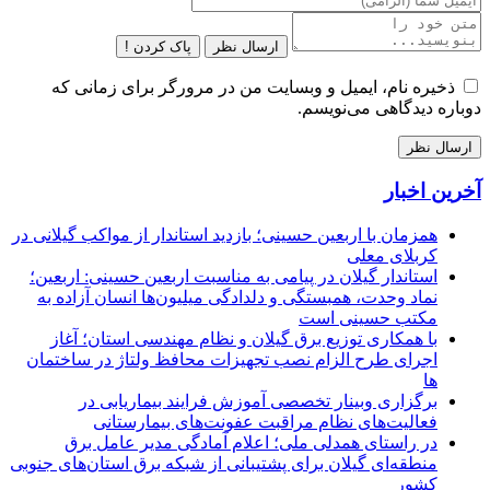
ارسال نظر
پاک کردن !
ذخیره نام، ایمیل و وبسایت من در مرورگر برای زمانی که
دوباره دیدگاهی می‌نویسم.
آخرین اخبار
همزمان با اربعین حسینی؛ بازدید استاندار از مواکب گیلانی در
کربلای معلی
استاندار گیلان در پیامی به مناسبت اربعین حسینی: اربعین؛
نماد وحدت، همبستگی و دلدادگی میلیون‌ها انسان آزاده به
مکتب حسینی است
با همکاری توزیع برق گیلان و نظام مهندسی استان؛ آغاز
اجرای طرح الزام نصب تجهیزات محافظ ولتاژ در ساختمان
ها
برگزاری وبینار تخصصی آموزش فرایند بیماریابی در
فعالیت‌های نظام مراقبت عفونت‌های بیمارستانی
در راستای همدلی ملی؛ اعلام آمادگی مدیر عامل برق
منطقه‌ای گیلان برای پشتیبانی از شبكه برق استان‌های جنوبی
كشور