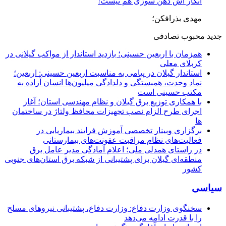
انگار آش دهن سوزی هم نیست!
مهدی بذرافکن؛
جدید
محبوب
تصادفی
همزمان با اربعین حسینی؛ بازدید استاندار از مواکب گیلانی در
کربلای معلی
استاندار گیلان در پیامی به مناسبت اربعین حسینی: اربعین؛
نماد وحدت، همبستگی و دلدادگی میلیون‌ها انسان آزاده به
مکتب حسینی است
با همکاری توزیع برق گیلان و نظام مهندسی استان؛ آغاز
اجرای طرح الزام نصب تجهیزات محافظ ولتاژ در ساختمان
ها
برگزاری وبینار تخصصی آموزش فرایند بیماریابی در
فعالیت‌های نظام مراقبت عفونت‌های بیمارستانی
در راستای همدلی ملی؛ اعلام آمادگی مدیر عامل برق
منطقه‌ای گیلان برای پشتیبانی از شبكه برق استان‌های جنوبی
كشور
سیاسی
سخنگوی وزارت دفاع: وزارت دفاع، پشتیبانی نیرو‌های مسلح
را با قدرت ادامه می‌دهد