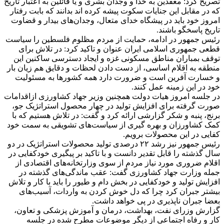
تصریح کرد: معقدین به خدا و وجدان بشری و یا قائلین به اعتبار تاریخ
که در مقابل این جنایات سکوت پیشه کرده اند بدانند که بابت رفتار
امروز خود باید در پیشگاه خدای متعال، وجدان‌های بیدار و قضاوت
تاریخ پاسخگو باشند.
رئیس جمهور در ادامه، حمایت از مردم مظلوم فلسطین را سیاست
قطعی جمهوری اسلامی ایران عنوان و تاکید کرد‌: در تلاش برای
توقف بمباران مناطق مسکونی غزه و ایجاد دسترسی ساکنین این
منطقه به اقلام اساسی، از دست دادن لحظات و دقایق هم زیان بار
و خسارت آفرین است و ضرورت دارد همه کشور‌ها به مسئولیت
خود در این زمینه عمل کنند.
در جلسه امروز هیات دولت همچنین وزیر جهاد کشاورزی ازاقدامات
صورت گرفته برای افزایش تولید در چهار محصول استراتژیک جو،
برنج، پنبه و شکر گزارشی ارائه کرد و گفت‌: در تلاش هستیم که با
کمک کشاورزان و بهره گیری از سیاست‌های تشویقی به سمت خود
کفایی در این محصولات برویم.
رئیس جمهور نیز رشد ۲۲ درصدی تولید محصولات استراتژیک در دو
سال گذشته را قابل تقدیر دانست و با تاکید بر پیگیری خودکفایی در
اقلام ضروری مورد نیاز مردم از سوی وزارتخانه‌های اقتصادی از
جمله وزارت جهاد کشاورزی گفت: عقب ماندگی‌های گذشته در
افزایش تولید و خودکفایی در بخش دام و طیور را باید با کار و تلاش
بیشتر جبران کرد چرا که دل خوش کردن به واردات، آسیب‌های
بعضا جبران ناپذیری در پی خواهد داشت.
گزارش وزرای نفت، بهداشت، درمان و آموزش پزشکی و تعاون،
کار و رفاه اجتماعی از دیگر موضوعات مطرح شده در جلسه