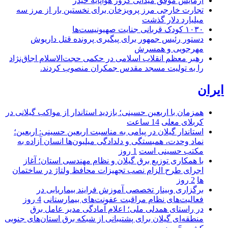
آزمایش موفق میدانی کروز هواپایه حیدر
تجارت خارجی مرز پرویزخان برای نخستین بار از مرز سه
میلیارد دلار گذشت
۱۰۳۰ کودک قربانی جنایت صهیونیست‌ها
دستور رئیس جمهور برای پیگیری پرونده قتل داریوش
مهرجویی و همسرش
رهبر معظم انقلاب اسلامی در حکمی حجت‌الاسلام اجاق‌نژاد
را به تولیت مسجد مقدس جمکران منصوب کردند.
ایران
همزمان با اربعین حسینی؛ بازدید استاندار از مواکب گیلانی در
کربلای معلی
14 ساعت
استاندار گیلان در پیامی به مناسبت اربعین حسینی: اربعین؛
نماد وحدت، همبستگی و دلدادگی میلیون‌ها انسان آزاده به
مکتب حسینی است
1 روز
با همکاری توزیع برق گیلان و نظام مهندسی استان؛ آغاز
اجرای طرح الزام نصب تجهیزات محافظ ولتاژ در ساختمان
ها
2 روز
برگزاری وبینار تخصصی آموزش فرایند بیماریابی در
فعالیت‌های نظام مراقبت عفونت‌های بیمارستانی
4 روز
در راستای همدلی ملی؛ اعلام آمادگی مدیر عامل برق
منطقه‌ای گیلان برای پشتیبانی از شبكه برق استان‌های جنوبی