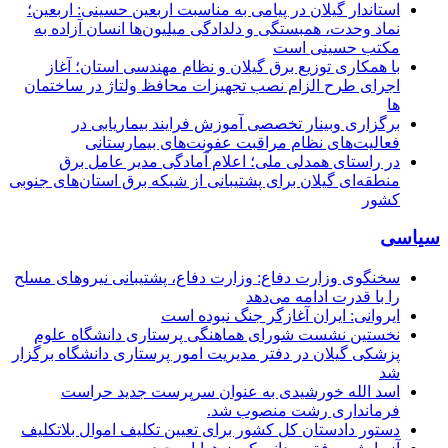
استاندار گیلان در پیامی به مناسبت اربعین حسینی: اربعین؛
نماد وحدت، همبستگی و دلدادگی میلیون‌ها انسان آزاده به
مکتب حسینی است
با همکاری توزیع برق گیلان و نظام مهندسی استان؛ آغاز
اجرای طرح الزام نصب تجهیزات محافظ ولتاژ در ساختمان
ها
برگزاری وبینار تخصصی آموزش فرایند بیماریابی در
فعالیت‌های نظام مراقبت عفونت‌های بیمارستانی
در راستای همدلی ملی؛ اعلام آمادگی مدیر عامل برق
منطقه‌ای گیلان برای پشتیبانی از شبكه برق استان‌های جنوبی
كشور
سیاسی
سخنگوی وزارت دفاع: وزارت دفاع، پشتیبانی نیرو‌های مسلح
را با قدرت ادامه می‌دهد
ایروانی: ایران آغازگر جنگ نبوده است
نخستین نشست شورای هماهنگی پرستاری دانشگاه علوم
پزشکی گیلان در دفتر مدیریت امور پرستاری دانشگاه برگزار
شد
اسد الله خورشیدی به عنوان سرپرست جدید حراست
فرمانداری رشت منصوب شد.
دستور دادستان کل کشور برای تعیین تکلیف اموال بلاتکلیف