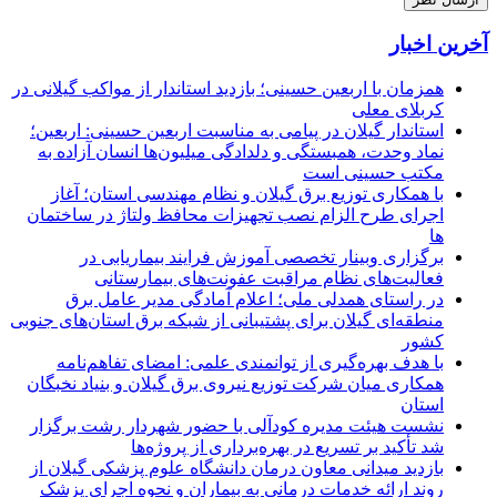
آخرین اخبار
همزمان با اربعین حسینی؛ بازدید استاندار از مواکب گیلانی در
کربلای معلی
استاندار گیلان در پیامی به مناسبت اربعین حسینی: اربعین؛
نماد وحدت، همبستگی و دلدادگی میلیون‌ها انسان آزاده به
مکتب حسینی است
با همکاری توزیع برق گیلان و نظام مهندسی استان؛ آغاز
اجرای طرح الزام نصب تجهیزات محافظ ولتاژ در ساختمان
ها
برگزاری وبینار تخصصی آموزش فرایند بیماریابی در
فعالیت‌های نظام مراقبت عفونت‌های بیمارستانی
در راستای همدلی ملی؛ اعلام آمادگی مدیر عامل برق
منطقه‌ای گیلان برای پشتیبانی از شبكه برق استان‌های جنوبی
كشور
با هدف بهره‌گیری از توانمندی علمی: امضای تفاهم‌نامه
همكاری میان شركت توزیع نیروی برق گیلان و بنیاد نخبگان
استان
نشست هیئت مدیره کودآلی با حضور شهردار رشت برگزار
شد تأکید بر تسریع در بهره‌برداری از پروژه‌ها
بازدید میدانی معاون درمان دانشگاه علوم پزشکی گیلان از
روند ارائه خدمات درمانی به بیماران و نحوه اجرای پزشک