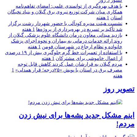
كشور
5 روز
با هدف بهره‌گیری از توانمندی علمی: امضای تفاهم‌نامه
همكاری میان شركت توزیع نیروی برق گیلان و بنیاد نخبگان
استان
1 هفته
نشست هیئت مدیره کودآلی با حضور شهردار رشت برگزار
شد تأکید بر تسریع در بهره‌برداری از پروژه‌ها
1 هفته
بازدید میدانی معاون درمان دانشگاه علوم پزشکی گیلان از
روند ارائه خدمات درمانی به بیماران و نحوه اجرای پزشک
خانواده و نظام ارجاع در شهرستان فومن
1 هفته
با استفاده از تعمیرات خط گرم جلوگیری بیش از ۱۹ درصدی
از اعمال خاموشی برای مشتركان
1 هفته
مردم گیلان به قرارشان عمل کردند كاهش قابل توجه
مصرف برق در استان با پویش «۲۵درجه؛ قرار همدلی»
1
هفته
تصویر روز
اینم مشکل جدید پشه‌ها برای نیش زدن
مردم!