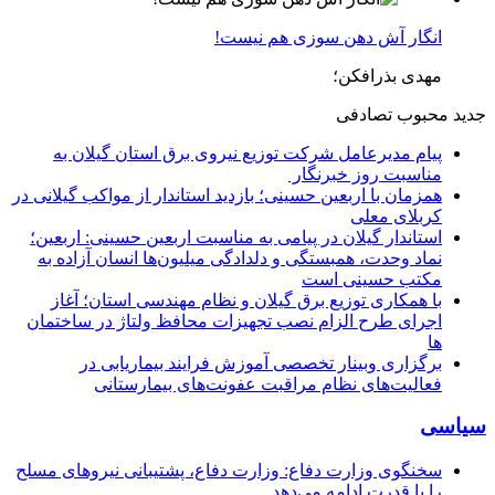
انگار آش دهن سوزی هم نیست!
مهدی بذرافکن؛
جدید
محبوب
تصادفی
پیام مدیرعامل شركت توزیع نیروی برق استان گیلان به
مناسبت روز خبرنگار ‌
همزمان با اربعین حسینی؛ بازدید استاندار از مواکب گیلانی در
کربلای معلی
استاندار گیلان در پیامی به مناسبت اربعین حسینی: اربعین؛
نماد وحدت، همبستگی و دلدادگی میلیون‌ها انسان آزاده به
مکتب حسینی است
با همکاری توزیع برق گیلان و نظام مهندسی استان؛ آغاز
اجرای طرح الزام نصب تجهیزات محافظ ولتاژ در ساختمان
ها
برگزاری وبینار تخصصی آموزش فرایند بیماریابی در
فعالیت‌های نظام مراقبت عفونت‌های بیمارستانی
سیاسی
سخنگوی وزارت دفاع: وزارت دفاع، پشتیبانی نیرو‌های مسلح
را با قدرت ادامه می‌دهد