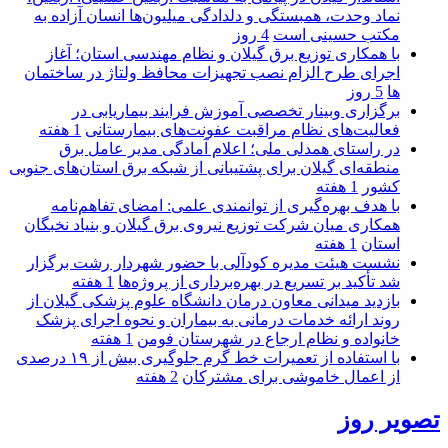
نماد وحدت، همبستگی و دلدادگی میلیون‌ها انسان آزاده به
مکتب حسینی است
4 روز
با همکاری توزیع برق گیلان و نظام مهندسی استان؛ آغاز
اجرای طرح الزام نصب تجهیزات محافظ ولتاژ در ساختمان
ها
5 روز
برگزاری وبینار تخصصی آموزش فرایند بیماریابی در
فعالیت‌های نظام مراقبت عفونت‌های بیمارستانی
1 هفته
در راستای همدلی ملی؛ اعلام آمادگی مدیر عامل برق
منطقه‌ای گیلان برای پشتیبانی از شبكه برق استان‌های جنوبی
كشور
1 هفته
با هدف بهره‌گیری از توانمندی علمی: امضای تفاهم‌نامه
همكاری میان شركت توزیع نیروی برق گیلان و بنیاد نخبگان
استان
1 هفته
نشست هیئت مدیره کودآلی با حضور شهردار رشت برگزار
شد تأکید بر تسریع در بهره‌برداری از پروژه‌ها
1 هفته
بازدید میدانی معاون درمان دانشگاه علوم پزشکی گیلان از
روند ارائه خدمات درمانی به بیماران و نحوه اجرای پزشک
خانواده و نظام ارجاع در شهرستان فومن
1 هفته
با استفاده از تعمیرات خط گرم جلوگیری بیش از ۱۹ درصدی
از اعمال خاموشی برای مشتركان
2 هفته
تصویر روز