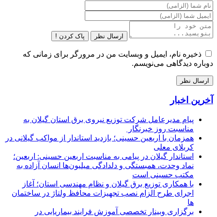
ارسال نظر
پاک کردن !
ذخیره نام، ایمیل و وبسایت من در مرورگر برای زمانی که
دوباره دیدگاهی می‌نویسم.
آخرین اخبار
پیام مدیرعامل شركت توزیع نیروی برق استان گیلان به
مناسبت روز خبرنگار ‌
همزمان با اربعین حسینی؛ بازدید استاندار از مواکب گیلانی در
کربلای معلی
استاندار گیلان در پیامی به مناسبت اربعین حسینی: اربعین؛
نماد وحدت، همبستگی و دلدادگی میلیون‌ها انسان آزاده به
مکتب حسینی است
با همکاری توزیع برق گیلان و نظام مهندسی استان؛ آغاز
اجرای طرح الزام نصب تجهیزات محافظ ولتاژ در ساختمان
ها
برگزاری وبینار تخصصی آموزش فرایند بیماریابی در