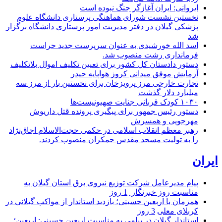
ایروانی: ایران آغازگر جنگ نبوده است
نخستین نشست شورای هماهنگی پرستاری دانشگاه علوم
پزشکی گیلان در دفتر مدیریت امور پرستاری دانشگاه برگزار
شد
اسد الله خورشیدی به عنوان سرپرست جدید حراست
فرمانداری رشت منصوب شد.
دستور دادستان کل کشور برای تعیین تکلیف اموال بلاتکلیف
آزمایش موفق میدانی کروز هواپایه حیدر
تجارت خارجی مرز پرویزخان برای نخستین بار از مرز سه
میلیارد دلار گذشت
۱۰۳۰ کودک قربانی جنایت صهیونیست‌ها
دستور رئیس جمهور برای پیگیری پرونده قتل داریوش
مهرجویی و همسرش
رهبر معظم انقلاب اسلامی در حکمی حجت‌الاسلام اجاق‌نژاد
را به تولیت مسجد مقدس جمکران منصوب کردند.
ایران
پیام مدیرعامل شركت توزیع نیروی برق استان گیلان به
مناسبت روز خبرنگار ‌
1 روز
همزمان با اربعین حسینی؛ بازدید استاندار از مواکب گیلانی در
کربلای معلی
3 روز
استاندار گیلان در پیامی به مناسبت اربعین حسینی: اربعین؛