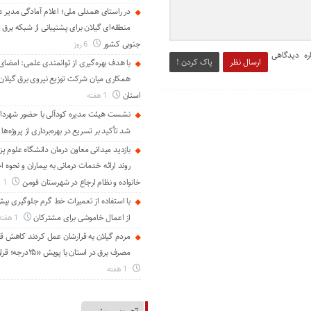
در راستای همدلی ملی؛ اعلام آمادگی مدیر ع
منطقه‌ای گیلان برای پشتیبانی از شبكه برق 
جنوبی كشور
6 روز
ره دیدگاهی
ارسال نظر
پاک کردن !
با هدف بهره‌گیری از توانمندی علمی: امضای 
همكاری میان شركت توزیع نیروی برق گیلان و
استان
1 هفته
نشست هیئت مدیره کودآلی با حضور شهردار 
شد تأکید بر تسریع در بهره‌برداری از پروژه‌ها
بازدید میدانی معاون درمان دانشگاه علوم پز
روند ارائه خدمات درمانی به بیماران و نحوه
خانواده و نظام ارجاع در شهرستان فومن
1 هفته
از اعمال خاموشی برای مشتركان
1 هفته
مردم گیلان به قرارشان عمل کردند كاهش قا
مصرف برق در استان با پویش «۲۵درجه؛ قرار همدلی»
1 هفته