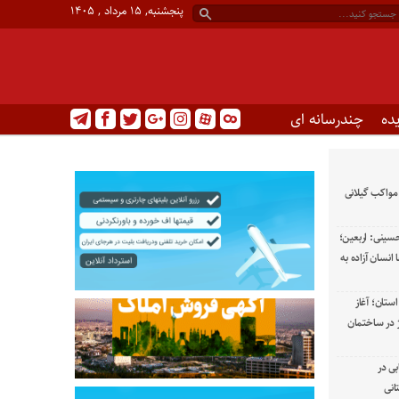
پنجشنبه, ۱۵ مرداد , ۱۴۰۵
ده
چندرسانه ای
 مواکب گیلانی
حسینی: اربعین؛
نسان آزاده به
ستان؛ آغاز
 در ساختمان
بی در
انی