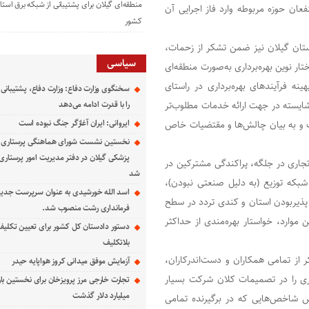
منطقه‌ای گیلان برای پشتیبانی از شبكه برق استا
عان حوزه مربوطه وارد فاز اجرایی آن
كشور
ستان گیلان نیز ضمن تشکر از زحمات،
سیاسی
تار نوین بهره‌برداری به‌صورت منطقه‌ای
ه فرآیندهای بهره‌برداری در راستای
سخنگوی وزارت دفاع: وزارت دفاع، پشتیبانی 
را با قدرت ادامه می‌دهد
 شایسته در جهت ارائه خدمات مطلوب‌تر
ایروانی: ایران آغازگر جنگ نبوده است
ت و به بیان چالش‌ها و مقتضیات خاص
نخستین نشست شورای هماهنگی پرستاری د
پزشکی گیلان در دفتر مدیریت امور پرستاری د
جاری در جلگه، پراکندگی مشترکین در
شد
بکه توزیع (به دلیل صنعتی نبودن)،
اسد الله خورشیدی به عنوان سرپرست جدی
 پذیربودن استان و کندی تردد در سطح
فرمانداری رشت منصوب شد.
موارد، خواستار بهره‌‌مندی از حداکثر
دستور دادستان کل کشور برای تعیین تکلیف
بلاتکلیف
از تمامی همکاران و دست‌اندرکاران،
آزمایش موفق میدانی کروز هواپایه حیدر
ری را در تصمیمات کلان شرکت بسیار
تجارت خارجی مرز پرویزخان برای نخستین بار
میلیارد دلار گذشت
س شاخص‌هایی که در برگیرنده تمامی