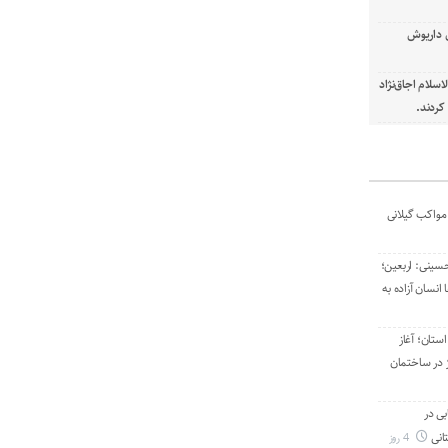
ل داریوش
سلام اجاق‌نژاد
ردند.
 مواکب گیلانی
حسینی: اربعین؛
نسان آزاده به
ستان؛ آغاز
 در ساختمان
بی در
انی
4 روز