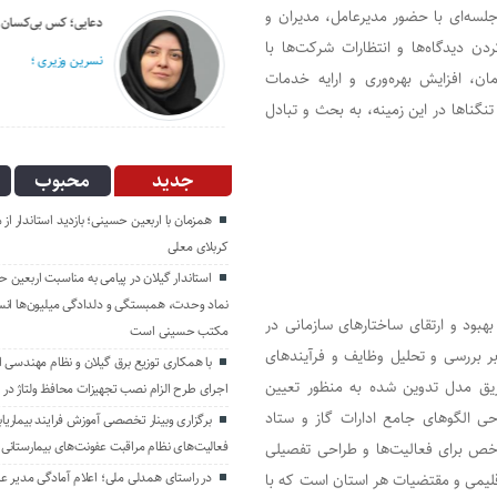
سه‌ای با حضور مدیرعامل، مدیران و
انگار آش دهن سوزی هم نیست!
دعایی؛ کس بی‌کسان
 دیدگاه‌ها و انتظارات شرکت‌ها با
مهدی بذرافکن؛
نسرین وزیری ؛
ن، افزایش بهره‌‌وری و ارایه خدمات
نگناها در این زمینه، به بحث و تبادل
جدید
محبوب
همزمان با اربعین حسینی؛ بازدید استاندار از 
کربلای معلی
استاندار گیلان در پیامی به مناسبت اربعین ح
نماد وحدت، همبستگی و دلدادگی میلیون‌ها انسا
هبود و ارتقای ساختارهای سازمانی در
مکتب حسینی است
ر بررسی و تحلیل وظایف و فرآیندهای
با همکاری توزیع برق گیلان و نظام مهندسی اس
 طریق مدل تدوین شده به منظور تعیین
اجرای طرح الزام نصب تجهیزات محافظ ولتاژ در 
حی الگوهای جامع ادارات گاز و ستاد
برگزاری وبینار تخصصی آموزش فرایند بیماریاب
فعالیت‌های نظام مراقبت عفونت‌های بیمارستانی
شاخص برای فعالیت‌ها و طراحی تفصیلی
در راستای همدلی ملی؛ اعلام آمادگی مدیر ع
قلیمی و مقتضیات هر استان است که با