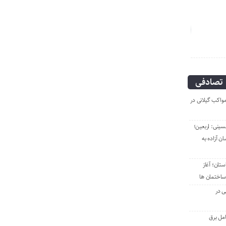
انگار آش دهن سوزی هم نیست!
مهدی بذرافکن؛
تصادفی
مواکب گیلانی در
سینی: اربعین؛
ن آزاده به
تان؛ آغاز
ساختمان ها
ی در
امل برق