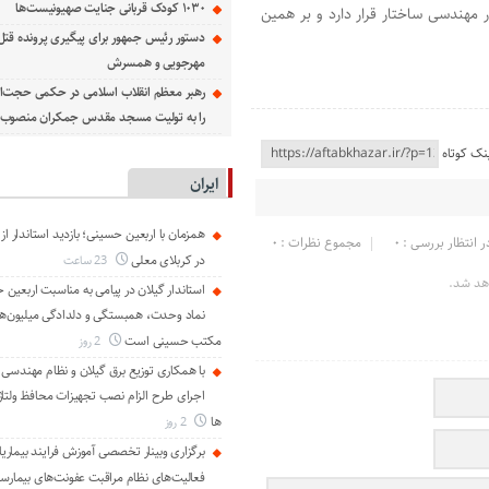
۱۰۳۰ کودک قربانی جنایت صهیونیست‌ها
 مهندسی ساختار قرار دارد و بر همین
دستور رئیس جمهور برای پیگیری پرونده قت
مهرجویی و همسرش
رهبر معظم انقلاب اسلامی در حکمی حجت‌الا
را به تولیت مسجد مقدس جمکران منصوب ک
نک کوتاه
ایران
همزمان با اربعین حسینی؛ بازدید استاندار از
ر انتظار بررسی : 0
مجموع نظرات : 0
در کربلای معلی
23 ساعت
هد شد.
استاندار گیلان در پیامی به مناسبت اربعین 
نماد وحدت، همبستگی و دلدادگی میلیون‌ها ا
مکتب حسینی است
2 روز
با همکاری توزیع برق گیلان و نظام مهندسی ا
اجرای طرح الزام نصب تجهیزات محافظ ولتاژ
ها
2 روز
برگزاری وبینار تخصصی آموزش فرایند بیماریا
فعالیت‌های نظام مراقبت عفونت‌های بیمارست