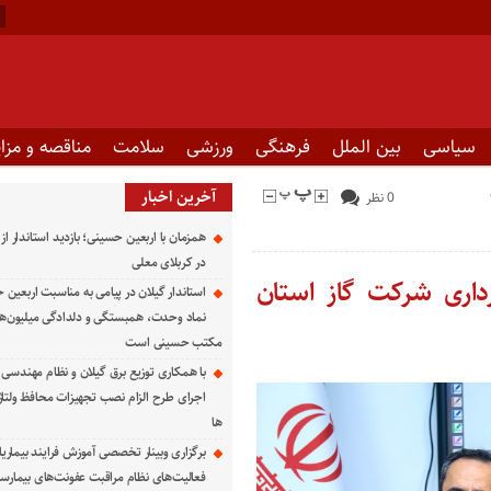
سیاسی
بین الملل
فرهنگی
ورزشی
سلامت
مناقصه و مزای
آخرین اخبار
0 نظر
همزمان با اربعین حسینی؛ بازدید استاندار از
در کربلای معلی
رداری شرکت گاز استان
استاندار گیلان در پیامی به مناسبت اربعین 
نماد وحدت، همبستگی و دلدادگی میلیون‌ها ا
مکتب حسینی است
با همکاری توزیع برق گیلان و نظام مهندسی ا
اجرای طرح الزام نصب تجهیزات محافظ ولتاژ
ها
برگزاری وبینار تخصصی آموزش فرایند بیماریا
فعالیت‌های نظام مراقبت عفونت‌های بیمارست