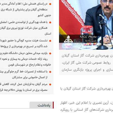
در راستای همدلی ملی؛ اعلام آمادگی مدیر ع
منطقه‌ای گیلان برای پشتیبانی از شبكه برق 
جنوبی كشور
با هدف بهره‌گیری از توانمندی علمی: امضای 
همكاری میان شركت توزیع نیروی برق گیلان و
استان
نشست هیئت مدیره کودآلی با حضور شهردار 
شد تأکید بر تسریع در بهره‌برداری از پروژه‌ها
بازدید میدانی معاون درمان دانشگاه علوم پز
ن بهره‌برداری شرکت گاز استان گیلان
روند ارائه خدمات درمانی به بیماران و نحوه
ز روابط عمومی شرکت ملی گاز ایران،
خانواده و نظام ارجاع در شهرستان فومن
سازی و اجرای پروژه بازنگری سازمان
از اعمال خاموشی برای مشتركان
مردم گیلان به قرارشان عمل کردند كاهش قا
بهره‌برداری شرکت گاز استان گیلان با
مصرف برق در استان با پویش «۲۵درجه؛ قرار همدلی»
 آرین نصیری با اعلام این خبر، اظهار
یادداشت
رداری شرکت‌‌های گاز استانی با رویکرد