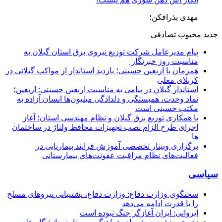
مهدی بذرافکن؛
جدید
محبوب
تصادفی
پیام مدیرعامل شركت توزیع نیروی برق استان گیلان به
مناسبت روز خبرنگار ‌
همزمان با اربعین حسینی؛ بازدید استاندار از مواکب گیلانی در
کربلای معلی
استاندار گیلان در پیامی به مناسبت اربعین حسینی: اربعین؛
نماد وحدت، همبستگی و دلدادگی میلیون‌ها انسان آزاده به
مکتب حسینی است
با همکاری توزیع برق گیلان و نظام مهندسی استان؛ آغاز
اجرای طرح الزام نصب تجهیزات محافظ ولتاژ در ساختمان
ها
برگزاری وبینار تخصصی آموزش فرایند بیماریابی در
فعالیت‌های نظام مراقبت عفونت‌های بیمارستانی
سیاسی
سخنگوی وزارت دفاع: وزارت دفاع، پشتیبانی نیرو‌های مسلح
را با قدرت ادامه می‌دهد
ایروانی: ایران آغازگر جنگ نبوده است