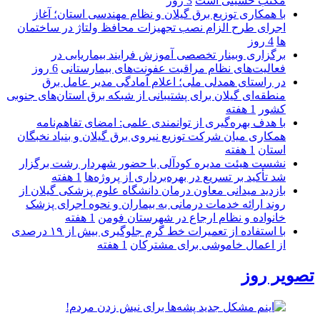
مکتب حسینی است
3 روز
با همکاری توزیع برق گیلان و نظام مهندسی استان؛ آغاز
اجرای طرح الزام نصب تجهیزات محافظ ولتاژ در ساختمان
ها
4 روز
برگزاری وبینار تخصصی آموزش فرایند بیماریابی در
فعالیت‌های نظام مراقبت عفونت‌های بیمارستانی
6 روز
در راستای همدلی ملی؛ اعلام آمادگی مدیر عامل برق
منطقه‌ای گیلان برای پشتیبانی از شبكه برق استان‌های جنوبی
كشور
1 هفته
با هدف بهره‌گیری از توانمندی علمی: امضای تفاهم‌نامه
همكاری میان شركت توزیع نیروی برق گیلان و بنیاد نخبگان
استان
1 هفته
نشست هیئت مدیره کودآلی با حضور شهردار رشت برگزار
شد تأکید بر تسریع در بهره‌برداری از پروژه‌ها
1 هفته
بازدید میدانی معاون درمان دانشگاه علوم پزشکی گیلان از
روند ارائه خدمات درمانی به بیماران و نحوه اجرای پزشک
خانواده و نظام ارجاع در شهرستان فومن
1 هفته
با استفاده از تعمیرات خط گرم جلوگیری بیش از ۱۹ درصدی
از اعمال خاموشی برای مشتركان
1 هفته
تصویر روز