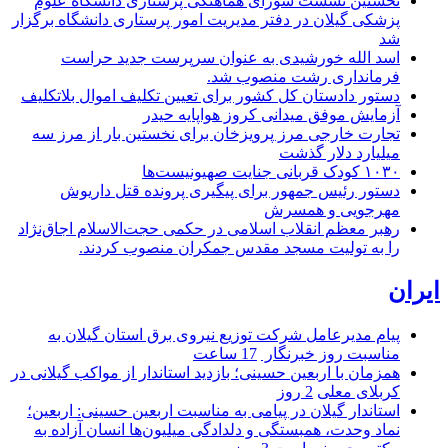
نخستین نشست شورای هماهنگی پرستاری دانشگاه علوم
پزشکی گیلان در دفتر مدیریت امور پرستاری دانشگاه برگزار
شد
اسد الله خورشیدی به عنوان سرپرست جدید حراست
فرمانداری رشت منصوب شد.
دستور دادستان کل کشور برای تعیین تکلیف اموال بلاتکلیف
آزمایش موفق میدانی کروز هواپایه حیدر
تجارت خارجی مرز پرویزخان برای نخستین بار از مرز سه
میلیارد دلار گذشت
۱۰۳۰ کودک قربانی جنایت صهیونیست‌ها
دستور رئیس جمهور برای پیگیری پرونده قتل داریوش
مهرجویی و همسرش
رهبر معظم انقلاب اسلامی در حکمی حجت‌الاسلام اجاق‌نژاد
را به تولیت مسجد مقدس جمکران منصوب کردند.
ایران
پیام مدیرعامل شركت توزیع نیروی برق استان گیلان به
مناسبت روز خبرنگار ‌
17 ساعت
همزمان با اربعین حسینی؛ بازدید استاندار از مواکب گیلانی در
کربلای معلی
2 روز
استاندار گیلان در پیامی به مناسبت اربعین حسینی: اربعین؛
نماد وحدت، همبستگی و دلدادگی میلیون‌ها انسان آزاده به