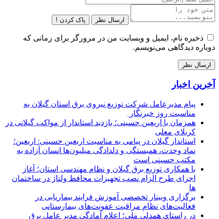
ارسال نظر
پاک کردن !
ذخیره نام، ایمیل و وبسایت من در مرورگر برای زمانی که
دوباره دیدگاهی می‌نویسم.
آخرین اخبار
پیام مدیرعامل شركت توزیع نیروی برق استان گیلان به
مناسبت روز خبرنگار ‌
همزمان با اربعین حسینی؛ بازدید استاندار از مواکب گیلانی در
کربلای معلی
استاندار گیلان در پیامی به مناسبت اربعین حسینی: اربعین؛
نماد وحدت، همبستگی و دلدادگی میلیون‌ها انسان آزاده به
مکتب حسینی است
با همکاری توزیع برق گیلان و نظام مهندسی استان؛ آغاز
اجرای طرح الزام نصب تجهیزات محافظ ولتاژ در ساختمان
ها
برگزاری وبینار تخصصی آموزش فرایند بیماریابی در
فعالیت‌های نظام مراقبت عفونت‌های بیمارستانی
در راستای همدلی ملی؛ اعلام آمادگی مدیر عامل برق