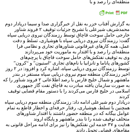
منطقه‌ای را رصد و با
به گزارش آفتاب خزر به نقل از خبرگزاری صدا و سیما دریادار دوم
محمدشریف شیرعلی با تشریح جزئیات توقیف ۲ فروند شناور
خارجی حامل سوخت قاچاق توسط رزمندگان نیروی دریایی سپاه
گفت: رزمندگان نیروی دریایی سپاه با هوشیاری، تسلط و دقت
عمل، همه کار‌های غیرقانونی شناور‌های تجاری و نظامی فرا
منطقه‌ای را رصد و با اقتدار به ماموریت خود می‌پردازند
وی به توقیف نفتکش‌های حامل سوخت قاچاق با پرچم‌های
کشور‌های پاناما و تانزانیا با نام‌های تجاری “استیون” و “کرون”
توسط رزمندگان نیروی دریایی سپاه، اشاره کرد و افزود: در ۲ روز
اخیر رزمندگان منطقه سوم نیروی دریایی سپاه مستقر در بندر
ماهشهر و شمال خلیج فارس با رصد اطلاعاتی ۲ فروند شناور را که
به صورت سازمان یافته مبادرت به قاچاق نفت گاز جمهوری
اسلامی در خلیج فارس می‌کردند را با دستور مقام قضایی توقیف
کردند
دریادار دوم شیرعلی ادامه داد: رزمندگان منطقه سوم دریایی سپاه
همچنین با تسلط، هوشیاری، رفتار حرفه‌ای و اخطار قاطع به تمام
عوامل بیگانه که در منطقه حضور داشتند با اقتدار شناور‌های
متخلف توقیف شده را تا بندر ماهشهر و پایگاه اروند
هدایت و ۳۷ خدمه این نفتکش‌ها را نیز برای ادامه مراحل قانونی به
مقام‌های قضایی تحویل دادند